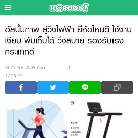
ข่าว-
อัลบั้มภาพ ลู่วิ่งไฟฟ้า ยี่ห้อไหนดี ใช้งาน
ความ
เงียบ พับเก็บได้ วิ่งสบาย รองรับแรง
รู้
กระแทกดี
ข่าว
27 พ.ค. 2569 เวลา
ข่าว
17:49:44
บันเทิง
ฟุตบอล
การ
เงิน
การ
ศึกษา