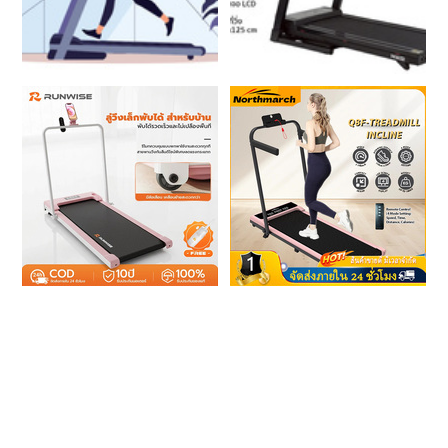
บันเทิง
รูปภาพ
ดู
หนัง
Music
Station
ละคร
บันเทิง
เกาหลี
ไลฟ์
ไตล์
ดูด
วง