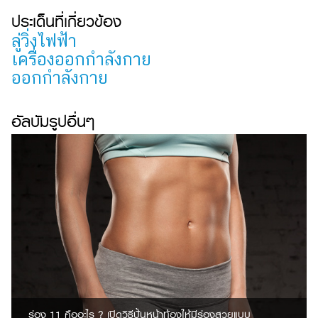
ประเด็นที่เกี่ยวข้อง
สัตว์
ลู่วิ่งไฟฟ้า
เลี้ยง
เครื่องออกกำลังกาย
Infographic
ออกกำลังกาย
บริการ
อัลบัมรูปอื่นๆ
แอปฯ
กระปุก
ติดต่อ
โฆษณา
แจ้ง
ปัญหา
ร่วม
งาน
กับ
เรา
ร่อง 11 คืออะไร ? เปิดวิธีปั้นหน้าท้องให้มีร่องสวยแบบ