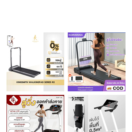
ผู้
หญิง
ผู้ชาย
สุขภาพ
ท่อง
เที่ยว
สูตร
อาหาร
ง่ายๆ
ช้อป
ปิ้ง
รถยนต์
บ้าน
และ