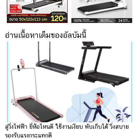
การ
ตกแต่ง
มือ
ถือ
อ่านเนื้อหาเต็มของอัลบัมนี้
ราคา
ทอง
ราคา
น้ำมัน
วา
ไร
ตี้
แต่งงาน
แม่
ลู่วิ่งไฟฟ้า ยี่ห้อไหนดี ใช้งานเงียบ พับเก็บได้ วิ่งสบาย
และ
รองรับแรงกระแทกดี
เด็ก