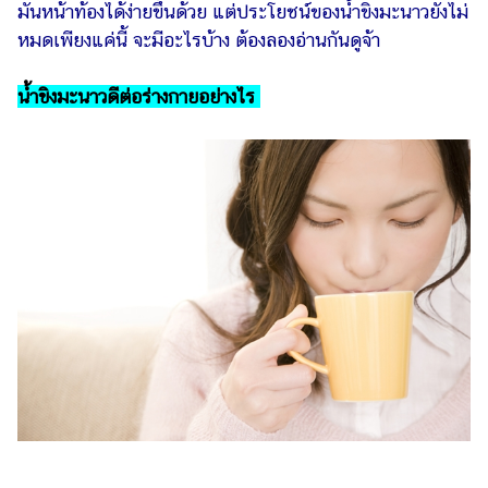
มันหน้าท้องได้ง่ายขึ้นด้วย แต่ประโยชน์ของน้ำขิงมะนาวยังไม่
รถยนต์
หมดเพียงแค่นี้ จะมีอะไรบ้าง ต้องลองอ่านกันดูจ้า
บ้าน
น้ำขิงมะนาวดีต่อร่างกายอย่างไร
และ
การ
ตกแต่ง
มือ
ถือ
ราคา
ทอง
ราคา
น้ำมัน
วา
ไร
ตี้