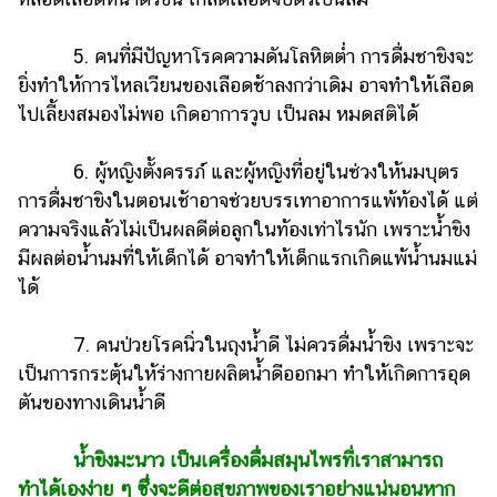
5. คนที่มีปัญหาโรคความดันโลหิตต่ำ การดื่มชาขิงจะ
ยิ่งทำให้การไหลเวียนของเลือดช้าลงกว่าเดิม อาจทำให้เลือด
ไปเลี้ยงสมองไม่พอ เกิดอาการวูบ เป็นลม หมดสติได้
6. ผู้หญิงตั้งครรภ์ และผู้หญิงที่อยู่ในช่วงให้นมบุตร
การดื่มชาขิงในตอนเช้าอาจช่วยบรรเทาอาการแพ้ท้องได้ แต่
ความจริงแล้วไม่เป็นผลดีต่อลูกในท้องเท่าไรนัก เพราะน้ำขิง
มีผลต่อน้ำนมที่ให้เด็กได้ อาจทำให้เด็กแรกเกิดแพ้น้ำนมแม่
ได้
7. คนป่วยโรคนิ่วในถุงน้ำดี ไม่ควรดื่มน้ำขิง เพราะจะ
เป็นการกระตุ้นให้ร่างกายผลิตน้ำดีออกมา ทำให้เกิดการอุด
ตันของทางเดินน้ำดี
น้ำขิงมะนาว เป็นเครื่องดื่มสมุนไพรที่เราสามารถ
ทำได้เองง่าย ๆ ซึ่งจะดีต่อสุขภาพของเราอย่างแน่นอนหาก