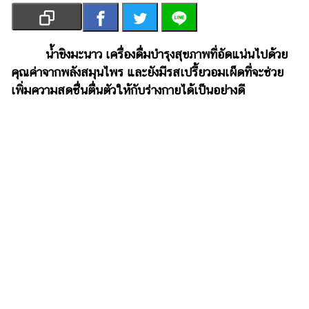
เงิน
การ
ศึกษา
น้ำขิงมะนาว
เครื่องดื่มบำรุงสุขภาพที่อัดแน่นไปด้วย
คุณค่าจากพลังสมุนไพร และยังมีรสเปรี้ยวอมเผ็ดที่จะช่วย
บันเทิง
เพิ่มความสดชื่นตื่นตัวให้กับ­­­ร่างกายได้เป็นอย่างดี
รูปภาพ
ดู
หนัง
Music
Station
ละคร
บันเทิง
เกาหลี
ไลฟ์