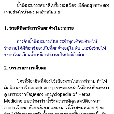
น้ำขิงมะนาวรสชาติเปรี้ยวอมเผ็ดจะมีดีต่อสุขภาพของ
เราอย่างไรบ้­­­างนะ มาอ่านกันเลย
1. ช่วยดีท็อกซ์สารพิษตกค้างในร่างกาย
การจิบน้ำขิงมะนาวเป็นประจำทุกเช้าจะช่วยให้
ร่างกายได้ดีท็อกซ์­­­ของเสียที่ตกค้างอยู่ในตับ และยังช่วยให้
ระบบไหลเวียนน้ำเหลืองทำงานเป็นปกติอีกด้วย
2. บรรเทาอาการเจ็บคอ
ใครที่มีอาชีพที่ต้องใช้เสียงมากในการทำงาน ทำให้
มักมีอาการเจ็บคออยู่บ่อย ๆ เราขอแนะนำให้จิบน้ำขิงมะนาว
ดู เพราะจากข้อมูลของ Encyclopedia of Herbal
Medicine แนะนำมาว่า น้ำขิงมะนาวมีคุณสมบัติบรรเทา
อาการเจ็บคอ ด้วยพลังจากผลมะนาวที่มีรสขมหน่อย ๆ จะ