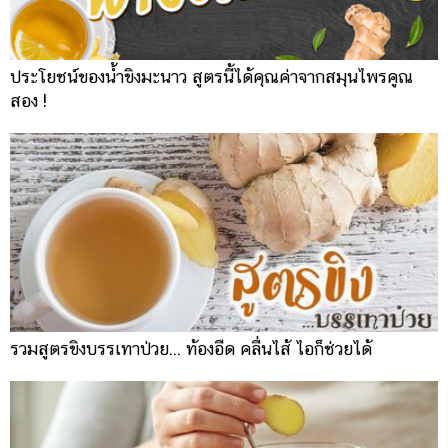
ประโยชน์ของน้ำขิงมะนาว สูตรนี้ได้คุณค่าจากสมุนไพรคูณ
สอง !
รวมสูตรขิงบรรเทาป่วย... ท้องอืด คลื่นไส้ ไอก็ช่วยได้