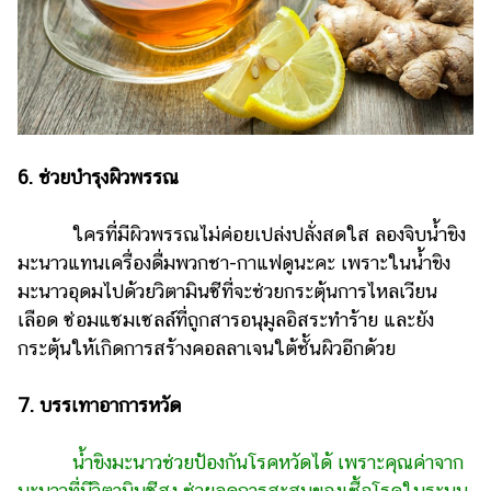
6. ช่วยบำรุงผิวพรรณ
ใครที่มีผิวพรรณไม่ค่อยเปล่งปลั่งสดใส ลองจิบน้ำขิง
มะนาวแทนเครื่องดื่มพวกชา-กาแฟดูนะคะ เพราะในน้ำขิง
มะนาวอุดมไปด้วยวิตามินซีที่จะช่วยกระตุ้นการไหลเ­­­วียน
เลือด ซ่อมแซมเซลล์ที่ถูกสารอนุมูลอิสระทำร้าย และยัง
กระตุ้นให้เกิดการสร้างคอลลาเจนใต้ชั้นผิวอีกด้วย
7. บรรเทาอาการหวัด
น้ำขิงมะนาวช่วยป้องกันโรคหวัดได้ เพราะคุณค่าจาก
มะนาวที่มีวิตามินซีสูง ช่วยลดการสะสมของเชื้อโรคในระบบ