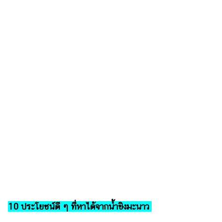
ออนไลน์
ติดต่อ
โฆษณา
แจ้ง
ปัญหา
ร่วม
งาน
กับ
เรา
10 ประโยชน์ดี ๆ ที่หาได้จากน้ำขิงมะนาว