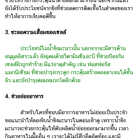
ช่วยให้ร่างกายกระตุ้นน้ำลายออกมามากขึ้น นอกจากนี้แล้ว
ยังได้รับประโยชน์จากขิงที่ช่วยลดการติดเชื้อในลำ­คอของเรา
ทำให้อาการเจ็บคอดีขึ้น
3. ชะลอความเสื่อมของเซลล์
ประโยชน์ในน้ำขิงมะนาวนั้น นอกจากจะมีสารต้าน
อนุมูลอิสระแล้ว ยังอุดมด้วยวิตามินซีและบี ที่ช่วยป้องกัน
เซลล์ผิวถูกทำร้าย มีแร่ธาตุสำคัญ เช่น ฟอสฟอรัส
แมกนีเซียม ที่ช่วยบำรุงกระดูก กระตุ้นสร้างคอลลาเจนใต้ชั้น
ผิว และยังบำรุงต่อมหมวกไตอีกด้วย
4. ช่วยย่อยอาหาร
สำหรับใครที่ชอบมีอาการอาหารไม่ย่อยเป็นประจำ
ขอแนะนำให้ลองจิบน้ำขิงมะนาวในตอนเช้าดู เพราะน้ำขิง
มะนาวจะช่วยกระตุ้นให้ตับผลิตน้ำย่อยออกมามากขึ้น เวลา
กินอาหารในมื้ออื่น ๆ เราจะได้ไม่รู้สึกอึดอัดท้อง และมี