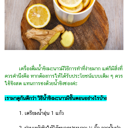
เครื่องดื่มน้ำขิงมะนาวมีวิธีการทำที่ง่ายมาก แต่ก็มีสิ่งที่
ควรคำนึงคือ หากต้องการให้ได้รับประโยชน์แบบเต็ม ๆ ควร
ใช้ขิงสด แทนการชงด้วยน้ำขิงซองค่ะ
เรามาดูกันดีกว่า วิธีน้ำขิงมะนาวมีขั้นตอนอย่างไรบ้าง
1. เตรียมน้ำอุ่น 1 แก้ว
2. ฝานเหง้าขิงให้ได้ขนาดประมาณ ½ นิ้ว จากนั้นนำ