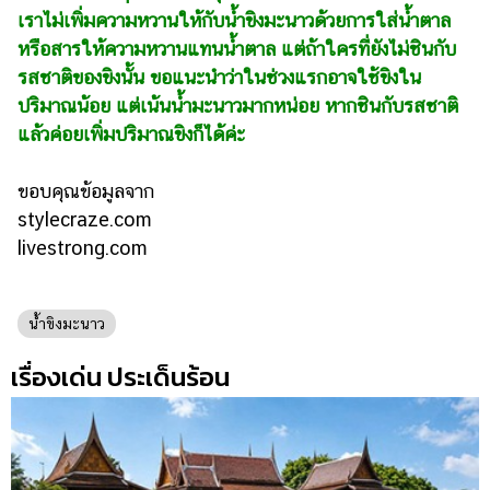
เราไม่เพิ่มความหวานให้ก­­­ับน้ำขิงมะนาวด้วยการใส่น้ำตาล
หรือสารให้ความหวานแทนน้ำตาล แต่ถ้าใครที่ยังไม่ชินกับ
รสชาติของขิงนั้น ขอแนะนำว่าในช่วงแรกอาจใช้ขิงใน
ปริมาณน้อย แต่เน้นน้ำมะนาวมากหน่อย หากชินกับรสชาติ
แล้วค่อยเพิ่มปริมาณขิงก็ได้ค่ะ
ขอบคุณข้อมูลจาก
stylecraze.com
livestrong.com
น้ำขิงมะนาว
เรื่องเด่น ประเด็นร้อน