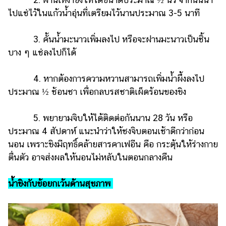
ไปแช่ไว้ในแก้วน้ำอุ่นที่เตรียมไว้นานประมาณ 3-5 นาที
3. คั้นน้ำมะนาวเพิ่มลงไป หรือจะฝานมะนาวเป็นชิ้น
บาง ๆ แช่ลงไปก็ได้
4. หากต้องการความหวานสามารถเพิ่มน้ำผึ้งลงไป
ประมาณ ½ ช้อนชา เพื่อกลบรสชาติเผ็ดร้อนของขิง
5. พยายามจิบให้ได้ติดต่อกันนาน 28 วัน หรือ
ประมาณ 4 สัปดาห์ แนะนำว่าให้ชงจิบตอนเช้าดีกว่าก่อน
นอน เพราะขิงมีฤทธิ์คล้ายสารคาเฟอีน คือ กระตุ้นให้ร่างกาย
ตื่นตัว อาจส่งผลให้นอนไม่หลับในตอนกลางคืน
น้ำขิงกับข้อยกเว้นด้านสุขภาพ