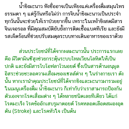
แต่งงาน
น้ำขิงมะนาว ฟังชื่ออาจเป็นเพียงแค่เครื่องดื่มสมุนไพร
ธรรมดา ๆ แต่รู้กันหรือไม่ว่า การจิบน้ำขิงมะนาวเป็นประจำ
แม่
ทุกวันนั้นจะช่วยให้เราป่วยยากขึ้น เพราะในเหง้าขิงสดมีสาร
และ
เด็ก
จินเจอรอล ที่มีคุณสมบัติยับยั้งการติดเชื้อแบคทีเรีย และยังมี
รสเผ็ดร้อนที่ช่วยปรับสมดุลระบบทางเดินอาหารของเราด้วย­­­
สัตว์
เลี้ยง
ส่วนประโยชน์ที่ได้จากผลมะนาวนั้น ประการแรกเลย
Infographic
คือ มีวิตามินซีสูงช่วยกระตุ้นระบบไหลเวียนโลหิตให้เป็น
ปกติ และยังมีสารไบโอฟลาโวนอยด์ ซึ่งเป็นสารต้านอนุมูล
บริการ
อิสระช่วยชะลอความเสื่อมของเซลล์ต่าง ๆ ในร่างกายเรา ดัง
นั้น หากเรานำคุณประโยชน์ที่ได้จากขิงและมะนาวมารวมอยู่
แอปฯ
ในเมนูเครื่อ­­­งดื่ม น้ำขิงมะนาว ก็เท่ากับว่าเราสามารถป้องกัน
กระปุก
ตัวเองจากโรคเสื่อมต่าง ๆ ได้หลายชนิดเลยทีเดียว ได้แก่
คอร์ส
โรคมะเร็ง โรคข้ออักเสบรูมาตอยด์ โรคหลอดเลือดสมองอุด
ออนไลน์
ตัน (Stroke) และโรคหัวใจ เป็นต้น
เรียน
เลข