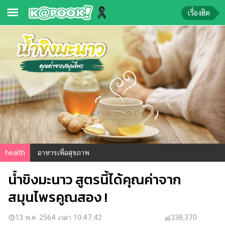
เรื่องฮิต
ข่าว-
ความ
รู้
ข่าว
ข่าว
บันเทิง
ตรวจ
health
อาหารเพื่อสุขภาพ
หวย
น้ำขิงมะนาว สูตรนี้ได้คุณค่าจาก
ผล
บอล
สมุนไพรคูณสอง !
สด
การ
13 พ.ค. 2564 เวลา 10:47:42
338,370