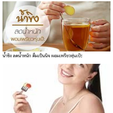
น้ำขิง ลดน้ำหนัก ดื่มเป็นนิจ ผอมเพรียวหุ่นเป๊ะ