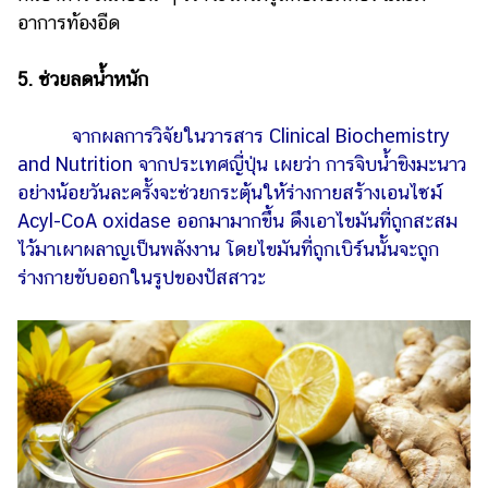
อาการท้องอืด
5. ช่วยลดน้ำหนัก
จากผลการวิจัยในวารสาร Clinical Biochemistry
and Nutrition จากประเทศญี่ปุ่น เผยว่า การจิบน้ำขิงมะนาว
อย่างน้อยวันละครั้งจะช่วยกระตุ้นให้ร่างกายส­­­ร้างเอนไซม์
Acyl-CoA oxidase ออกมามากขึ้น ดึงเอาไขมันที่ถูกสะสม
ไว้มาเผาผลาญเป็นพลังงาน โดยไขมันที่ถูกเบิร์นนั้นจะถูก
ร่างกายขับออกในรูปของปัสสาวะ