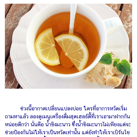
ไตล์
ดูด
วง
ผู้
หญิง
ผู้ชาย
สุขภาพ
ท่อง
เที่ยว
สูตร
อาหาร
ง่ายๆ
ช่วงนี้อากาศเปลี่ยนแปลงบ่อย ใครที่อาการหวัดเริ่ม
ถามหาแล้ว ลองดูเมนูเครื่องดื่มสุดเฮลธ์ตี้ที่เราเอามาฝากกัน
ช้อป
หน่อยดีกว่า นั่นคือ น้ำขิงมะนาว ซึ่งน้ำขิงมะนาวไม่เพียงแต่จะ
ปิ้ง
ช่วยป้องกันไม่ให้เราเป็นหวัดเท่านั้น แต่ยังทำให้เราเบิร์นไข