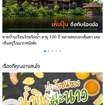
ขายบ้านเรือนไทยริมน้ำ อายุ 100 ปี หลายคนบอกคุ้นตา เคย
ผ
เห็นอยู่ในฉากหนังดัง
เ
เรื่องที่คุณอาจสนใจ