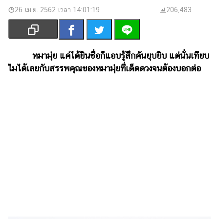
เงิน
26 เม.ย. 2562 เวลา 14:01:19
206,483
การ
ศึกษา
บันเทิง
หมามุ่ย แค่ได้ยินชื่อก็แอบรู้สึกคันยุบยิบ แต่นั่นเทียบ
ไมได้เลยกับสรรพคุณของหมามุ่ยที่เด็ดดวงจนต้องบอกต่อ
รูปภาพ
ดู
หนัง
Music
Station
ละคร
บันเทิง
เกาหลี
ไลฟ์