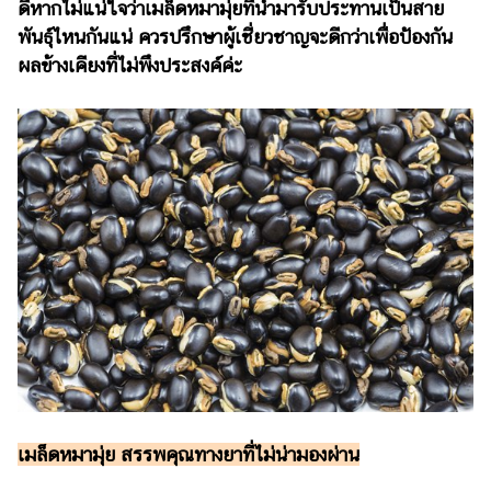
ออนไลน์
ดีหากไม่แน่ใจว่าเมล็ดหมามุ่ยที่นำมารับประทานเป็นสาย
พันธุ์ไหนกันแน่ ควรปรึกษาผู้เชี่ยวชาญจะดีกว่าเพื่อป้องกัน
ติดต่อ
ผลข้างเคียงที่ไม่พึงประสงค์ค่ะ
โฆษณา
แจ้ง
ปัญหา
ร่วม
งาน
กับ
เรา
เมล็ดหมามุ่ย สรรพคุณทางยาที่ไม่น่ามองผ่าน