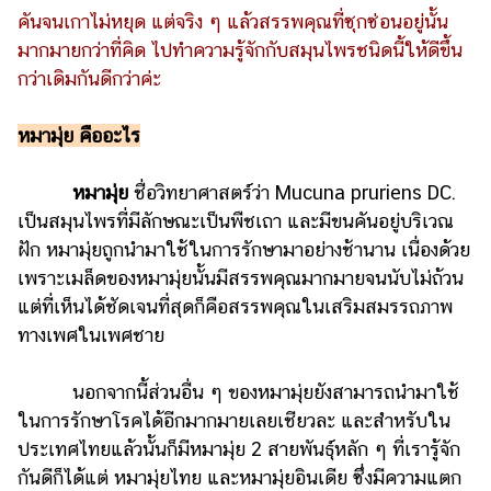
คันจนเกาไม่หยุด แต่จริง ๆ แล้วสรรพคุณที่ซุกซ่อนอยู่นั้น
รถยนต์
มากมายกว่าที่คิด ไปทำความรู้จักกับสมุนไพรชนิดนี้ให้ดีขึ้น
บ้าน
กว่าเดิมกันดีกว่าค่ะ
และ
การ
หมามุ่ย คืออะไร
ตกแต่ง
มือ
หมามุ่ย
ชื่อวิทยาศาสตร์ว่า Mucuna pruriens DC.
ถือ
เป็นสมุนไพรที่มีลักษณะเป็นพืชเถา และมีขนคันอยู่บริเวณ
ฝัก หมามุ่ยถูกนำมาใช้ในการรักษามาอย่างช้านาน เนื่องด้วย
ราคา
ทอง
เพราะเมล็ดของหมามุ่ยนั้นมีสรรพคุณมากมายจนนับไม่ถ้วน
แต่ที่เห็นได้ชัดเจนที่สุดก็คือสรรพคุณในเสริมสมรรถภาพ
ราคา
ทางเพศในเพศชาย
น้ำมัน
วา
นอกจากนี้ส่วนอื่น ๆ ของหมามุ่ยยังสามารถนำมาใช้
ในการรักษาโรคได้อีกมากมายเลยเชียวละ และสำหรับใน
ไร
ประเทศไทยแล้วนั้นก็มีหมามุ่ย 2 สายพันธุ์หลัก ๆ ที่เรารู้จัก
ตี้
กันดีก็ได้แต่ หมามุ่ยไทย และหมามุ่ยอินเดีย ซึ่งมีความแตก