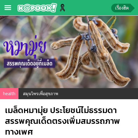
เรื่องฮิต
ข่าว-
ความ
รู้
ข่าว
ข่าว
บันเทิง
ตรวจ
health
สมุนไพรเพื่อสุขภาพ
หวย
เมล็ดหมามุ่ย ประโยชน์ไม่ธรรมดา
ผล
บอล
สรรพคุณเด็ดตรงเพิ่มสมรรถภาพ
สด
ทางเพศ
การ