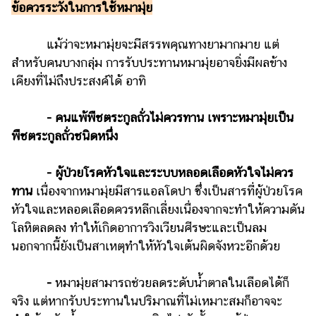
ข้อควรระวังในการใช้หมามุ่ย
แม้ว่าจะหมามุ่ยจะมีสรรพคุณทางยามากมาย แต่
สำหรับคนบางกลุ่ม การรับประทานหมามุ่ยอาจยิ่งมีผลข้าง
เคียงที่ไม่ถึงประสงค์ได้ อาทิ
- คนแพ้พืชตระกูลถั่วไม่ควรทาน เพราะหมามุ่ยเป็น
พืชตระกูลถั่วชนิดหนึ่ง
- ผู้ป่วยโรคหัวใจและระบบหลอดเลือดหัวใจไม่ควร
ทาน
เนื่องจากหมามุ่ยมีสารแอลโดปา ซึ่งเป็นสารที่ผู้ป่วยโรค
หัวใจและหลอดเลือดควรหลีกเลี่ยงเนื่องจากจะทำให้ความดัน
โลหิตลดลง ทำให้เกิดอาการวิงเวียนศีรษะและเป็นลม
นอกจากนี้ยังเป็นสาเหตุทำให้หัวใจเต้นผิดจังหวะอีกด้วย
-
หมามุ่ยสามารถช่วยลดระดับน้ำตาลในเลือดได้ก็
จริง แต่หากรับประทานในปริมาณที่ไม่เหมาะสมก็อาจจะ