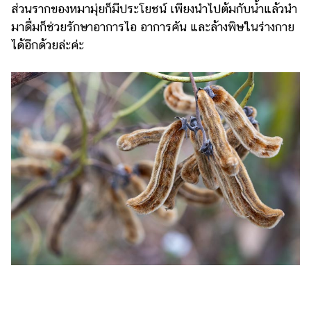
ส่วนรากของหมามุ่ยก็มีประโยชน์ เพียงนำไปต้มกับน้ำแล้วนำ
มาดื่มก็ช่วยรักษาอาการไอ อาการคัน และล้างพิษในร่างกาย
ได้อีกด้วยล่ะค่ะ