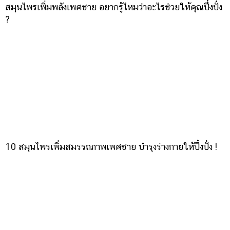
สมุนไพรเพิ่มพลังเพศชาย อยากรู้ไหมว่าอะไรช่วยให้คุณปึ๋งปั๋ง
?
10 สมุนไพรเพิ่มสมรรถภาพเพศชาย บำรุงร่างกายให้ปึ๋งปั๋ง !