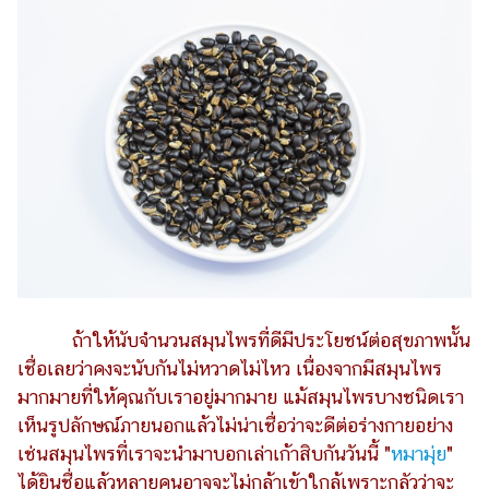
ไตล์
ดูด
วง
ผู้
หญิง
ผู้ชาย
สุขภาพ
ท่อง
เที่ยว
สูตร
ถ้าให้นับจำนวนสมุนไพรที่ดีมีประโยชน์ต่อสุขภาพนั้น
อาหาร
เชื่อเลยว่าคงจะนับกันไม่หวาดไม่ไหว เนื่องจากมีสมุนไพร
ง่ายๆ
มากมายที่ให้คุณกับเราอยู่มากมาย แม้สมุนไพรบางชนิดเรา
เห็นรูปลักษณ์ภายนอกแล้วไม่น่าเชื่อว่าจะดีต่อร่างกายอย่าง
ช้อป
เช่นสมุนไพรที่เราจะนำมาบอกเล่าเก้าสิบกันวันนี้ "
หมามุ่ย
"
ปิ้ง
ได้ยินชื่อแล้วหลายคนอาจจะไม่กล้าเข้าใกล้เพราะกลัวว่าจะ