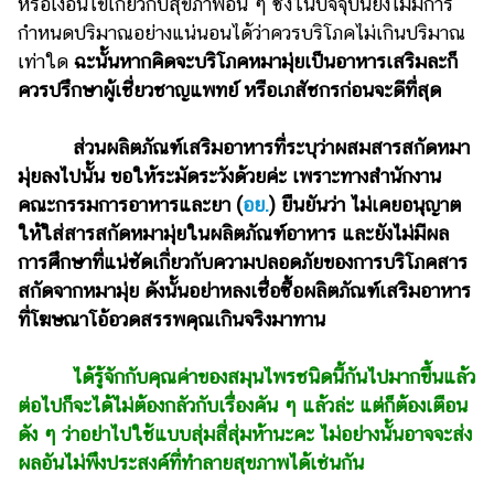
หรือเงื่อนไขเกี่ยวกับสุขภาพอื่น ๆ ซึ่งในปัจจุบันยังไม่มีการ
กำหนดปริมาณอย่างแน่นอนได้ว่าควรบริโภคไม่เกินปริมาณ
เท่าใด
ฉะนั้นหากคิดจะบริโภคหมามุ่ยเป็นอาหารเสริมละก็
ควรปรึกษาผู้เชี่ยวชาญแพทย์ หรือเภสัชกรก่อนจะดีที่สุด
ส่วนผลิตภัณฑ์เสริมอาหารที่ระบุว่าผสมสารสกัดหมา
มุ่ยลงไปนั้น ขอให้ระมัดระวังด้วยค่ะ เพราะทางสำนักงาน
คณะกรรมการอาหารและยา (
อย.
) ยืนยันว่า ไม่เคยอนุญาต
ให้ใส่สารสกัดหมามุ่ยในผลิตภัณฑ์อาหาร และยังไม่มีผล
การศึกษาที่แน่ชัดเกี่ยวกับความปลอดภัยของการบริโภคสาร
สกัดจากหมามุ่ย ดังนั้นอย่าหลงเชื่อซื้อผลิตภัณฑ์เสริมอาหาร
ที่โฆษณาโอ้อวดสรรพคุณเกินจริงมาทาน
ได้รู้จักกับคุณค่าของสมุนไพรชนิดนี้กันไปมากขึ้นแล้ว
ต่อไปก็จะได้ไม่ต้องกลัวกับเรื่องคัน ๆ แล้วล่ะ แต่ก็ต้องเตือน
ดัง ๆ ว่าอย่าไปใช้แบบสุ่มสี่สุ่มห้านะคะ ไม่อย่างนั้นอาจจะส่ง
ผลอันไม่พึงประสงค์ที่ทำลายสุขภาพได้เช่นกัน