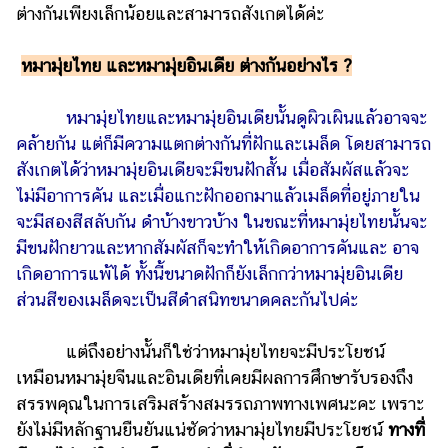
ต่างกันเพียงเล็กน้อยและสามารถสังเกตได้ค่ะ
แต่งงาน
แม่
หมามุ่ยไทย และหมามุ่ยอินเดีย ต่างกันอย่างไร ?
และ
เด็ก
หมามุ่ยไทยและหมามุ่ยอินเดียนั้นดูผิวเผินแล้วอาจจะ
สัตว์
คล้ายกัน แต่ก็มีความแตกต่างกันที่ฝักและเมล็ด โดยสามารถ
เลี้ยง
สังเกตได้ว่าหมามุ่ยอินเดียจะมีขนฝักสั้น เมื่อสัมผัสแล้วจะ
ไม่มีอาการคัน และเมื่อแกะฝักออกมาแล้วเมล็ดที่อยู่ภายใน
Infographic
จะมีสองสีสลับกัน ดำบ้างขาวบ้าง ในขณะที่หมามุ่ยไทยนั้นจะ
บริการ
มีขนฝักยาวและหากสัมผัสก็จะทำให้เกิดอาการคันและ อาจ
เกิดอาการแพ้ได้ ทั้งนี้ขนาดฝักก็ยังเล็กกว่าหมามุ่ยอินเดีย
แอปฯ
ส่วนสีของเมล็ดจะเป็นสีดำสนิทขนาดคละกันไปค่ะ
กระปุก
คอร์ส
แต่ถึงอย่างนั้นก็ใช่ว่าหมามุ่ยไทยจะมีประโยชน์
ออนไลน์
เหมือนหมามุ่ยจีนและอินเดียที่เคยมีผลการศึกษารับรองถึง
สรรพคุณในการเสริมสร้างสมรรถภาพทางเพศนะคะ เพราะ
เรียน
ยังไม่มีหลักฐานยืนยันแน่ชัดว่าหมามุ่ยไทยมีประโยชน์
ทางที่
เลข