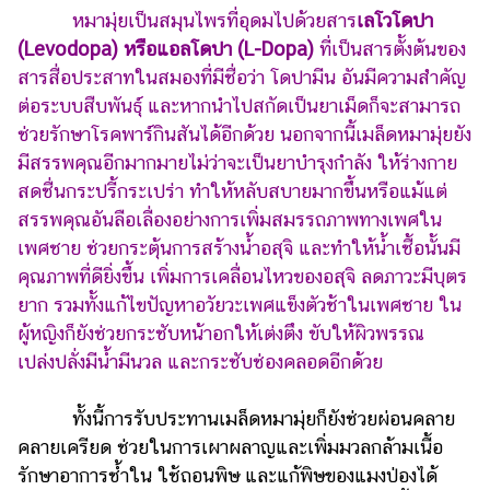
หมามุ่ยเป็นสมุนไพรที่อุดมไปด้วยสาร
เลโวโดปา
(Levodopa) หรือแอลโดปา (L-Dopa)
ที่เป็นสารตั้งต้นของ
สารสื่อประสาทในสมองที่มีชื่อว่า โดปามีน อันมีความสำคัญ
ต่อระบบสืบพันธุ์ และหากนำไปสกัดเป็นยาเม็ดก็จะสามารถ
ช่วยรักษาโรคพาร์กินสันได้อีกด้วย นอกจากนี้เมล็ดหมามุ่ยยัง
มีสรรพคุณอีกมากมายไม่ว่าจะเป็นยาบำรุงกำลัง ให้ร่างกาย
สดชื่นกระปรี้กระเปร่า ทำให้หลับสบายมากขึ้นหรือแม้แต่
สรรพคุณอันลือเลื่องอย่างการเพิ่มสมรรถภาพทางเพศใน
เพศชาย ช่วยกระตุ้นการสร้างน้ำอสุจิ และทำให้น้ำเชื้อนั้นมี
คุณภาพที่ดียิ่งขึ้น เพิ่มการเคลื่อนไหวของอสุจิ ลดภาวะมีบุตร
ยาก รวมทั้งแก้ไขปัญหาอวัยวะเพศแข็งตัวช้าในเพศชาย ใน
ผู้หญิงก็ยังช่วยกระชับหน้าอกให้เต่งตึง ขับให้ผิวพรรณ
เปล่งปลั่งมีน้ำมีนวล และกระชับช่องคลอดอีกด้วย
ทั้งนี้การรับประทานเมล็ดหมามุ่ยก็ยังช่วยผ่อนคลาย
คลายเครียด ช่วยในการเผาผลาญและเพิ่มมวลกล้ามเนื้อ
รักษาอาการช้ำใน ใช้ถอนพิษ และแก้พิษของแมงป่องได้