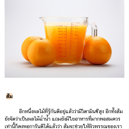
ส้ม
อีกหนึ่งผลไม้ที่รู้กันดีอยู่แล้วว่ามีวิตามินซีสูง อีกทั้งส้ม
ยังจัดว่าเป็นผลไม้ฉ่ำน้ำ แถมยังมีใยอาหารที่มากพอสมควร
เท่านี้ก็คงพอการันตีได้แล้วว่า ส้มจะช่วยให้ผิวพรรณของเรา