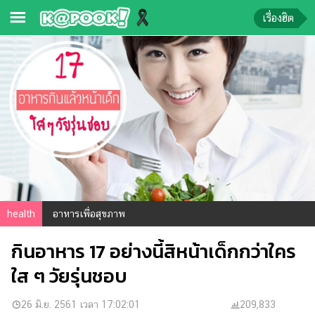
เรื่องฮิต
ข่าว-
ความ
รู้
ข่าว
ข่าว
บันเทิง
ตรวจ
health
อาหารเพื่อสุขภาพ
หวย
กินอาหาร 17 อย่างนี้สิหน้าเด็กกว่าใคร
ผล
บอล
ใส ๆ วัยรุ่นชอบ
สด
การ
26 มิ.ย. 2561 เวลา 17:02:01
209,833