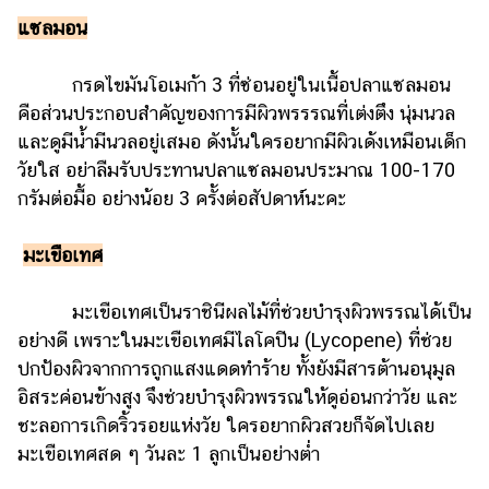
ออนไลน์
แซลมอน
ติดต่อ
โฆษณา
กรดไขมันโอเมก้า 3 ที่ซ่อนอยู่ในเนื้อปลาแซลมอน
คือส่วนประกอบสำคัญของการมีผิวพรรรณที่เต่งตึง นุ่มนวล
แจ้ง
ปัญหา
และดูมีน้ำมีนวลอยู่เสมอ ดังนั้นใครอยากมีผิวเด้งเหมือนเด็ก
วัยใส อย่าลืมรับประทานปลาแซลมอนประมาณ 100-170
ร่วม
กรัมต่อมื้อ อย่างน้อย 3 ครั้งต่อสัปดาห์นะคะ
งาน
กับ
เรา
มะเขือเทศ
มะเขือเทศเป็นราชินีผลไม้ที่ช่วยบำรุงผิวพรรณได้เป็น
อย่างดี เพราะในมะเขือเทศมีไลโคปีน (Lycopene) ที่ช่วย
ปกป้องผิวจากการถูกแสงแดดทำร้าย ทั้งยังมีสารต้านอนุมูล
อิสระค่อนข้างสูง จึงช่วยบำรุงผิวพรรณให้ดูอ่อนกว่าวัย และ
ชะลอการเกิดริ้วรอยแห่งวัย ใครอยากผิวสวยก็จัดไปเลย
มะเขือเทศสด ๆ วันละ 1 ลูกเป็นอย่างต่ำ