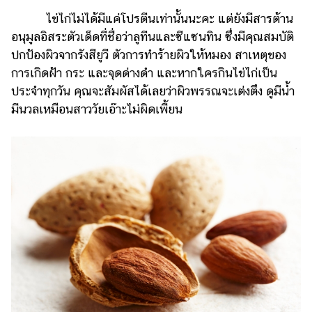
ไข่ไก่ไม่ได้มีแค่โปรตีนเท่านั้นนะคะ แต่ยังมีสารต้าน
อนุมูลอิสระตัวเด็ดที่ชื่อว่าลูทีนและซีแซนทิน ซึ่งมีคุณสมบัติ
ปกป้องผิวจากรังสียูวี ตัวการทำร้ายผิวให้หมอง สาเหตุของ
การเกิดฝ้า กระ และจุดด่างดำ และหากใครกินไข่ไก่เป็น
ประจำทุกวัน คุณจะสัมผัสได้เลยว่าผิวพรรณจะเต่งตึง ดูมีน้ำ
มีนวลเหมือนสาววัยเอ๊าะไม่ผิดเพี้ยน