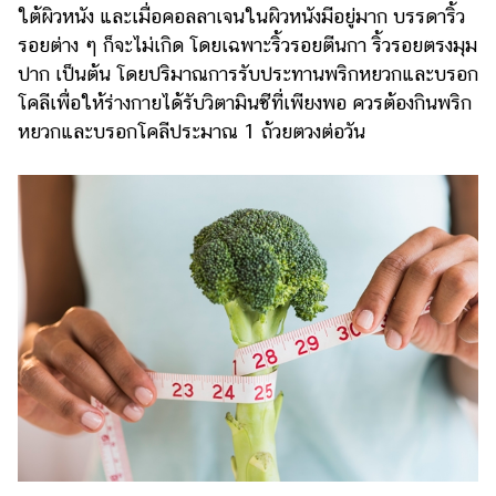
ใต้ผิวหนัง และเมื่อคอลลาเจนในผิวหนังมีอยู่มาก บรรดาริ้ว
แต่งงาน
รอยต่าง ๆ ก็จะไม่เกิด โดยเฉพาะริ้วรอยตีนกา ริ้วรอยตรงมุม
แม่
ปาก เป็นต้น โดยปริมาณการรับประทานพริกหยวกและบรอก
และ
โคลีเพื่อให้ร่างกายได้รับวิตามินซีที่เพียงพอ ควรต้องกินพริก
เด็ก
หยวกและบรอกโคลีประมาณ​ 1 ถ้วยตวงต่อวัน
สัตว์
เลี้ยง
Infographic
บริการ
แอปฯ
กระปุก
คอร์ส
ออนไลน์
เรียน
เลข