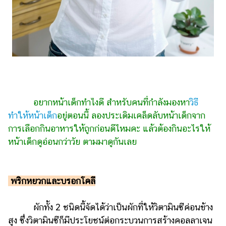
รถยนต์
บ้าน
และ
การ
ตกแต่ง
มือ
ถือ
อยากหน้าเด็กทำไงดี สำหรับคนที่กำลังมองหา
วิธี
ทำให้หน้าเด็ก
อยู่ตอนนี้ ลองประเดิมเคล็ดลับหน้าเด็กจาก
ราคา
ทอง
การเลือกกินอาหารให้ถูกก่อนดีไหมคะ แล้วต้องกินอะไรให้
หน้าเด็กดูอ่อนกว่าวัย ตามมาดูกันเลย
ราคา
น้ำมัน
วา
พริกหยวกและบรอกโคลี
ไร
ผักทั้ง 2 ชนิดนี้จัดได้ว่าเป็นผักที่ให้วิตามินซีค่อนข้าง
ตี้
สูง ซึ่งวิตามินซีก็มีประโยชน์ต่อกระบวนการสร้างคอลลาเจน