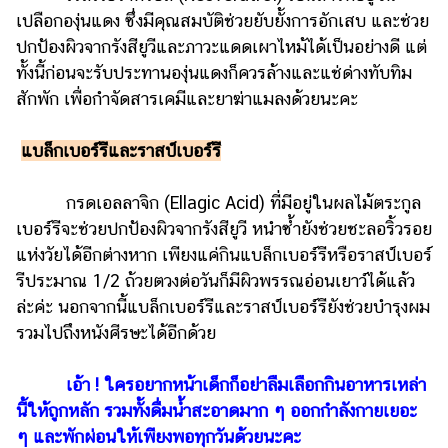
เปลือกองุ่นแดง ซึ่งมีคุณสมบัติช่วยยับยั้งการอักเสบ และช่วย
ปกป้องผิวจากรังสียูวีและภาวะแดดเผาไหม้ได้เป็นอย่างดี แต่
ทั้งนี้ก่อนจะรับประทานองุ่นแดงก็ควรล้างและแช่ด่างทับทิม
สักพัก เพื่อกำจัดสารเคมีและยาฆ่าแมลงด้วยนะคะ
แบล็กเบอร์รีและราสป์เบอร์รี
กรดเอลลาจิก (Ellagic Acid) ที่มีอยู่ในผลไม้ตระกูล
เบอร์รีจะช่วยปกป้องผิวจากรังสียูวี หนำซ้ำยังช่วยชะลอริ้วรอย
แห่งวัยได้อีกต่างหาก เพียงแค่กินแบล็กเบอร์รีหรือราสป์เบอร์
รีประมาณ 1/2 ถ้วยตวงต่อวันก็มีผิวพรรณอ่อนเยาว์ได้แล้ว
ล่ะค่ะ นอกจากนี้แบล็กเบอร์รีและราสป์เบอร์รียังช่วยบำรุงผม
รวมไปถึงหนังศีรษะได้อีกด้วย
เอ้า ! ใครอยากหน้าเด็กก็อย่าลืมเลือกกินอาหารเหล่า
นี้ให้ถูกหลัก รวมทั้งดื่มน้ำสะอาดมาก ๆ ออกกำลังกายเยอะ
ๆ และพักผ่อนให้เพียงพอทุกวันด้วยนะคะ