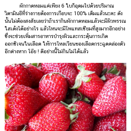
ผักกาดหอมแค่เพียง 6 ใบก็อุดมไปด้วยปริมาณ
วิตามินอีที่ร่างกายต้องการเกือบจะ 100% เต็มแล้วนะคะ ดัง
นั้นไม่ต้องสงสัยเลยว่าถ้าเรากินผักกาดหอมแล้วจะมีผิวพรรณ
ใสเด้งได้อย่างไร แล้วไหนจะมีโพแทสเซียมที่สูงมากอีกอย่าง
ซึ่งจะช่วยเพิ่มสารอาหารบำรุงผิวและกระตุ้นการเกิด
ออกซิเจนในเลือด ให้การไหลเวียนของเลือดกระฉูดคล่องตัว
อีกต่างหาก โอ๊ย ! ดีอย่างนี้ไม่กินไม่ได้แล้ว