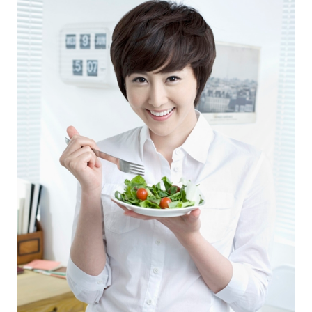
ไตล์
ดูด
วง
ผู้
หญิง
ผู้ชาย
สุขภาพ
ท่อง
เที่ยว
สูตร
อาหาร
ง่ายๆ
ช้อป
ปิ้ง