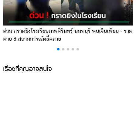
ด่วน กราดยิงโรงเรียนเทพศิรินทร์ นนทบุรี พบเจ็บเพียบ - รวม
ส
ตาย 8 สถานการณ์คลี่คลาย
ล
เรื่องที่คุณอาจสนใจ