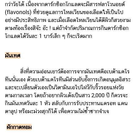
กว่าวัยได้ เนื่องจากดาร์กช็อกโกแลตจะมีสารฟลาโวนอยด์
(flavonols) ที่ช่วยดูแลการไหลเวียนของเลือดให้เป็นไป
อย่างมีประสิทธิภาพ และเมื่อเลือดไหลเวียนได้ดีผิวก็สวยงาม
ตามท้องเรื่องสิจ๊ะ อ๊ะ ! แต่ถ้าจำกัดปริมาณการกินดาร์กช็อก
โกแลตได้วันละ 1 บาร์เล็ก ๆ ก็จะเริดมาก
มันเทศ
สิ่งที่ความอ่อนเยาว์ต้องการจากมันเทศคือเบต้าแคโร
ทีนนั่นเอง ด้วยเบต้าแคโรทีนมีส่วนยับยั้งการเกิดอนุมูลอิสระ
และจะเปลี่ยนตัวเองเป็นวิตามินเอไปไฝว้กับริ้วรอยแห่งวัย
ตามกาลเวลา โดยถ้าอยากผิวเด้งเป็นสาว 2,000 ปี ก็ควรจะ
กินมันเทศวันละ 1 หัว สลับกับการรับประทานแครอท แคน
ตาลูป หรือมะม่วงสุกก็ได้ เพื่อความไม่ซ้ำซากจำเจ
ผักกาดหอม