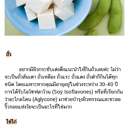
ถั่ว
อยากมีผิวกระชับเต่งตึงแนะนำให้กินถั่วเลยค่ะ ไม่ว่า
จะเป็นถั่วลันเตา ถั่วเหลือง ถั่วแระ ถั่วแดง ถั่วดำก็กินได้ทุก
ชนิด โดยเฉพาะหากคุณมีอายุอยู่ในช่วงระหว่าง 30-40 ปี
การได้รับไอโซฟลาโวน (Soy Isoflavones) หรือที่เรียกกัน
ว่าอะไกลโคน (Aglycone) มาช่วยบำรุงผิวพรรณและชะลอ
ริ้วรอยแห่งวัยจะเป็นอะไรที่ใช่มาก
ไข่ไก่