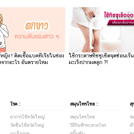
้ผู้หญิง ! ติดเชื้อแบคทีเรียในช่อง
ใช้กระดาษทิชชูเช็ดจุดซ่อนเร้น 
ดจากอะไร อันตรายไหม
มะเร็งปากมดลูก ?!
โรค :
สมุนไพรไทย :
สุ
อาการไข้หวัดใหญ่
สมุนไพรไทย
ขอ
วัคซีนไข้หวัดใหญ่
วิธีกินฟ้าทะลายโจร
ผ้
มะเร็งปอด
ขมิ้นชัน
ข