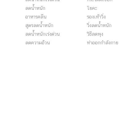
ลดนํ้าหนัก
โยคะ
อาหารคลีน
รองเท้าวิ่ง
สูตรลดน้ําหนัก
วิ่งลดน้ําหนัก
ลดน้ําหนักเร่งด่วน
วิธีลดพุง
ลดความอ้วน
ท่าออกกําลังกาย
วิธีลดนํ้าหนัก
ลดน้ําหนัก
บริการของเรา (Services & Solu
ผลิตเนื้อหา-ลงโฆษณา
พื้นที่โฆษณาประชาสัมพันธ์ที่ตอบโจทย์ทางการตลาด
เข้าถึงกลุ่มเป้าหมายที่หลากหลาย