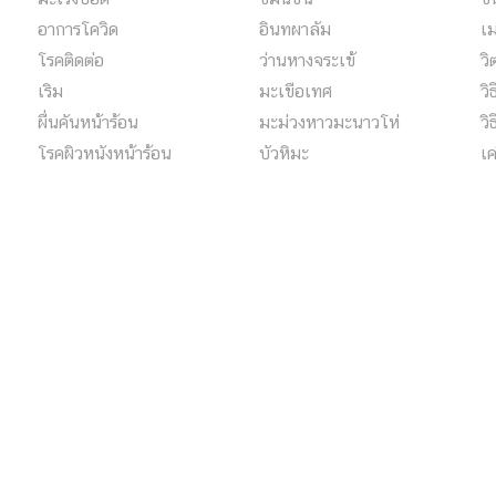
อาการโควิด
อินทผาลัม
เ
โรคติดต่อ
ว่านหางจระเข้
วิ
เริม
มะเขือเทศ
วิ
ผื่นคันหน้าร้อน
มะม่วงหาวมะนาวโห่
วิ
โรคผิวหนังหน้าร้อน
บัวหิมะ
เค
โรคซึมเศร้า
สมุนไพร
โ
tions)
ผลิตวิดีโอโปรโมต
รับผลิตรายการโชว์ทางอินเทอร์เน็ตในรูปแบบตอนสั้น ๆ
ไปจนถึงซีรีส์ , วิดีโอโปรโมชั่นสินค้าและบริการ