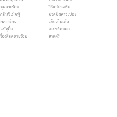
มนูคลายร้อน
วิธีแก้ปวดฟัน
ตามินซีเม็ดฟู่
ปวดปัสสาวะบ่อย
ธีคลายร้อน
เล็บเป็นเส้น
ธีแก้หูอื้อ
สเปรย์พ่นคอ
รื่องดื่มคลายร้อน
ยาสตรี
ทษของ PM2.5
เครื่องวัดน้ำตาลในเลือด
ช่องทางการติดต่อ
ติดต่อเรา
Disclaimer
ร่วมงานกับเรา
แจ้งปัญหา