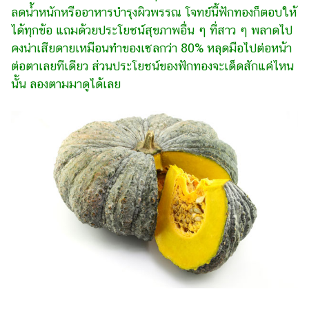
ไตล์
ลดน้ำหนักหรืออาหารบำรุงผิวพรรณ โจทย์นี้ฟักทองก็ตอบให้
ได้ทุกข้อ แถมด้วยประโยชน์สุขภาพอื่น ๆ ที่สาว ๆ พลาดไป
ดูด
คงน่าเสียดายเหมือนทำของเซลกว่า 80% หลุดมือไปต่อหน้า
วง
ต่อตาเลยทีเดียว ส่วนประโยชน์ของฟักทองจะเด็ดสักแค่ไหน
ผู้
นั้น ลองตามมาดูได้เลย
หญิง
ผู้ชาย
สุขภาพ
ท่อง
เที่ยว
สูตร
อาหาร
ง่ายๆ
ช้อป
ปิ้ง