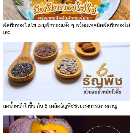
ผัดฟักทองใส่ไข่ เมนูฟักทองแห้ง ๆ พร้อมเทคนิคผัดฟักทองไม่
เละ
ลดน้ำหนักไวขึ้น กับ 6 เมล็ดธัญพืชช่วยเร่งการเผาผลาญ