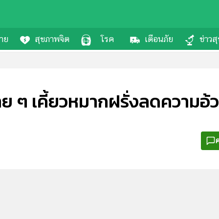
กาย
สุขภาพจิต
โรค
เตือนภัย
ข่าวส
าย ๆ เคี้ยวหมากฝรั่งลดความอ้วน
ค