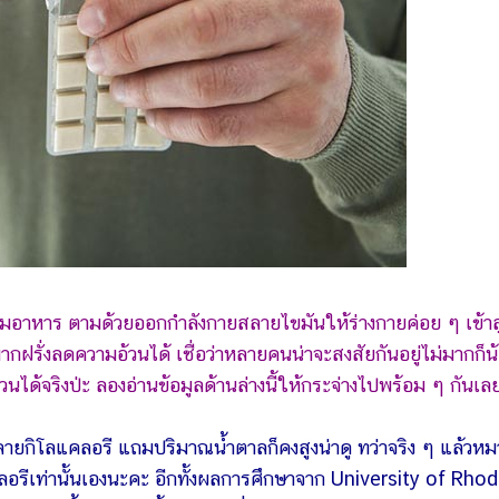
ุมอาหาร ตามด้วยออกกำลังกายสลายไขมันให้ร่างกายค่อย ๆ เข้าสู
ากฝรั่งลดความอ้วนได้ เชื่อว่าหลายคนน่าจะสงสัยกันอยู่ไม่มากก็น
วนได้จริงป่ะ ลองอ่านข้อมูลด้านล่างนี้ให้กระจ่างไปพร้อม ๆ กันเลย
ายกิโลแคลอรี แถมปริมาณน้ำตาลก็คงสูงน่าดู ทว่าจริง ๆ แล้วห
ลแคลอรีเท่านั้นเองนะคะ อีกทั้งผลการศึกษาจาก University of Rho