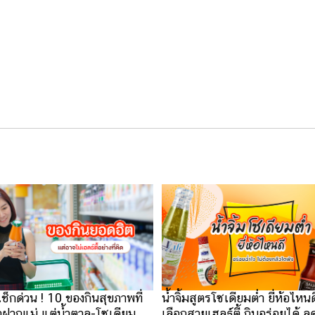
นเช็กด่วน ! 10 ของกินสุขภาพที่
น้ำจิ้มสูตรโซเดียมต่ำ ยี่ห้อไหน
อฝากแม่ แต่น้ำตาล-โซเดียม
เลือกสายเฮลธ์ตี้ กินอร่อยได้ ล