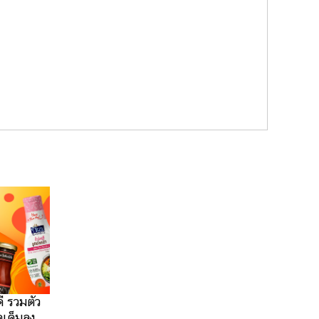
ดี รวมตัว
ดเค็มลง