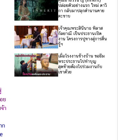
คุณยายวรนาฏ (Inherit)
ปล่อยตัวอย่างแรก ใหม่ ดาวิ
กา กลับมาปลุกตำนานคาย
ตะขาบ
เจ้าคุณพระสินีนาถ พิลาส
กัลยาณี เป็นประธานเปิด
งาน โครงการปูทางสู่การตื่น
รู้ฯ
เมื่อโรงงานข้างบ้าน ขอยืม
พระประธานไปทำบุญ
สุดท้ายต้องไปร่วมงานกับ
เขาด้วย
่
้อย
จ้า
มาก
de