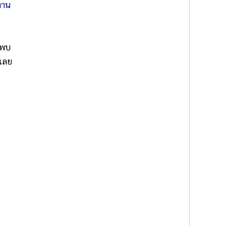
ทาน
งพบ
 เลย