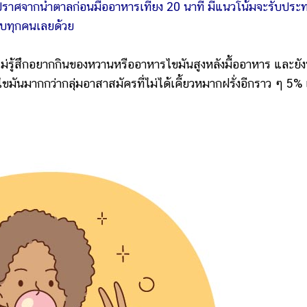
่งปราศจากน้ำตาลก่อนมื้ออาหารเที่ยง 20 นาที มีแนวโน้มจะรับประ
อบทุกคนเลยด้วย
รู้สึกอยากกินของหวานหรืออาหารไขมันสูงหลังมื้ออาหาร และยั
ไขมันมากกว่ากลุ่มอาสาสมัครที่ไม่ได้เคี้ยวหมากฝรั่งอีกราว ๆ 5%