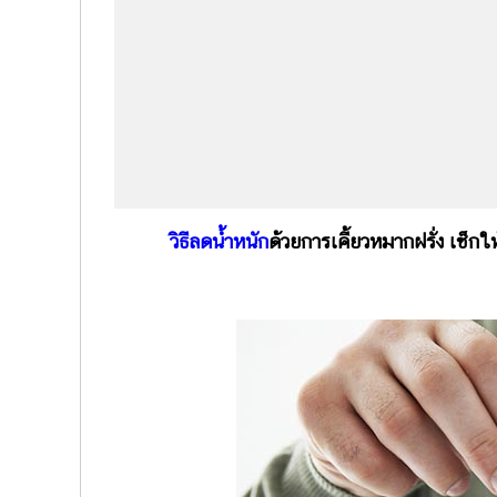
วิธีลดน้ำหนัก
ด้วยการเคี้ยวหมากฝรั่ง เช็กให