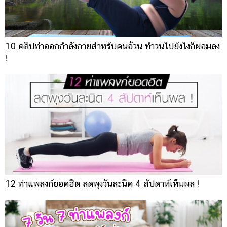
10 คลิปท่าออกกำลังกายสำหรับคนอ้วน ทำวนไปยังไงก็ผอมลง
!
12 ท่าแพลงก์ยอดฮิต ลดพุงวันละนิด 4 สัปดาห์เห็นผล !