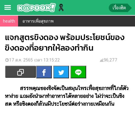
เรื่องฮิต
health
อาหารเพื่อสุขภาพ
ข่าว-
ความ
แจกสูตรขิงดอง พร้อมประโยชน์ของ
รู้
ขิงดองที่อยากให้ลองทำกิน
ข่าว
17 ส.ค. 2565 เวลา 13:15:22
96,277
ข่าว
บันเทิง
ตรวจ
สรรพคุณของขิงจัดเป็นสมุนไพรเพื่อสุขภาพที่ใกล้ตัว
หวย
หาง่าย แถมยังนำมาทำอาหารได้หลายอย่าง ไม่ว่าจะเป็นขิง
สด หรือขิงดองก็ล้วนมีประโยชน์ต่อร่างกายเหมือนกัน
ผล
บอล
สด
การ