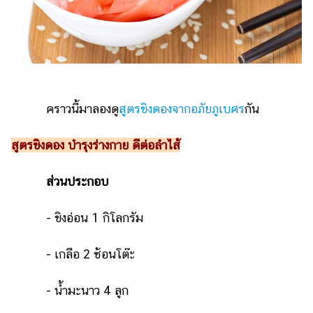
ออนไลน์
ติดต่อ
โฆษณา
แจ้ง
ปัญหา
คราวนี้มาลองดู
สูตรขิงดองจากอภัยภูเบศร
กัน
ร่วม
งาน
สูตรขิงดอง บำรุงร่างกาย ดีต่อลำไส้
กับ
เรา
ส่วนประกอบ
- ขิงอ่อน 1 กิโลกรัม
- เกลือ 2 ช้อนโต๊ะ
- น้ำมะนาว 4 ลูก