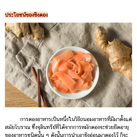
ไตล์
ประโยชน์ของขิงดอง
ดูด
วง
ผู้
หญิง
ผู้ชาย
สุขภาพ
ท่อง
เที่ยว
สูตร
อาหาร
ง่ายๆ
การดองอาหารเป็นหนึ่งในวิธีถนอมอาหารที่มีมาตั้งแต่
ช้อป
สมัยโบราณ ซึ่งจุลินทรีย์ที่ได้จากการหมักดองจะช่วยยืดอายุ
ปิ้ง
ของอาหารชนิดนั้น ๆ ดังนั้นการนำเอาขิงอ่อนมาดองไว้ ก็จะ