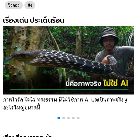
ขิงดอง
ขิง
เรื่องเด่น ประเด็นร้อน
ภาพไวรัล โจโฉ ทรงธรรม นี่ไม่ใช่ภาพ AI แต่เป็นภาพจริง งู
ก
อะไรใหญ่ขนาดนี้
โ