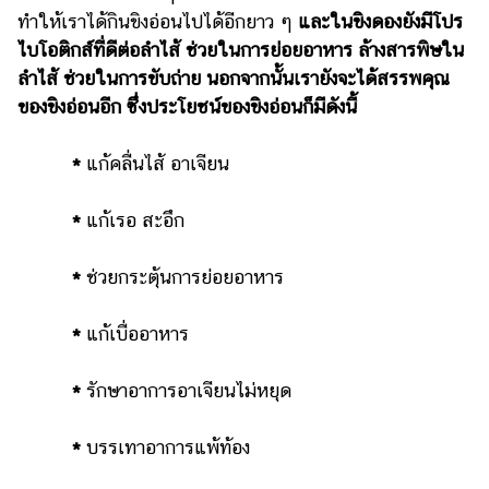
ทำให้เราได้กินขิงอ่อนไปได้อีกยาว ๆ
และในขิงดองยังมีโปร
รถยนต์
ไบโอติกส์ที่ดีต่อลำไส้ ช่วยในการย่อยอาหาร ล้างสารพิษใน
บ้าน
ลำไส้ ช่วยในการขับถ่าย นอกจากนั้นเรายังจะได้สรรพคุณ
และ
ของขิงอ่อนอีก ซึ่งประโยชน์ของขิงอ่อนก็มีดังนี้
การ
ตกแต่ง
*
แก้คลื่นไส้ อาเจียน
มือ
ถือ
*
แก้เรอ สะอึก
ราคา
ทอง
*
ช่วยกระตุ้นการย่อยอาหาร
ราคา
*
แก้เบื่ออาหาร
น้ำมัน
วา
*
รักษาอาการอาเจียนไม่หยุด
ไร
*
บรรเทาอาการแพ้ท้อง
ตี้