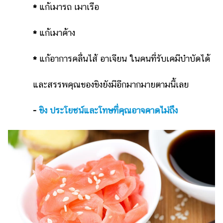
*
แก้เมารถ เมาเรือ
แต่งงาน
แม่
*
แก้เมาค้าง
และ
เด็ก
*
แก้อาการคลื่นไส้ อาเจียน ในคนที่รับเคมีบำบัดได้
สัตว์
เลี้ยง
และสรรพคุณของขิงยังมีอีกมากมายตามนี้เลย
Infographic
-
ขิง ประโยชน์และโทษที่คุณอาจคาดไม่ถึง
บริการ
แอปฯ
กระปุก
คอร์ส
ออนไลน์
เรียน
เลข