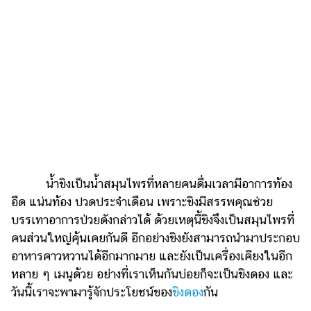
เงิน
การ
ศึกษา
บันเทิง
รูปภาพ
ดู
หนัง
Music
น้ำขิงเป็นน้ำสมุนไพรที่หลายคนดื่มเวลามีอาการท้อง
Station
อืด แน่นท้อง ปวดประจำเดือน เพราะขิงมีสรรพคุณช่วย
บรรเทาอาการป่วยดังกล่าวได้ ด้วยเหตุนี้ขิงจึงเป็นสมุนไพรที่
ละคร
คนส่วนใหญ่คุ้นเคยกันดี อีกอย่างขิงยังสามารถนำมาประกอบ
บันเทิง
อาหารคาวหวานได้อีกมากมาย และยังเป็นเครื่องเคียงในอีก
เกาหลี
หลาย ๆ เมนูด้วย อย่างที่เราเห็นกันบ่อยก็จะเป็นขิงดอง และ
วันนี้เราจะพามารู้จักประโยชน์ของ
ขิงดอง
กัน
ไลฟ์