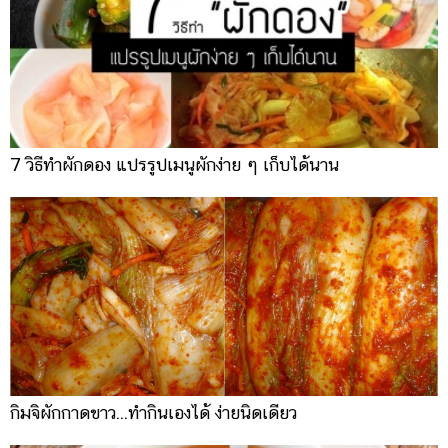
7 วิธีทำผักดอง แปรรูปเมนูผักง่าย ๆ เก็บได้นาน
กิมจิผักกาดขาว...ทำกินเองได้ ง่ายนิดเดียว