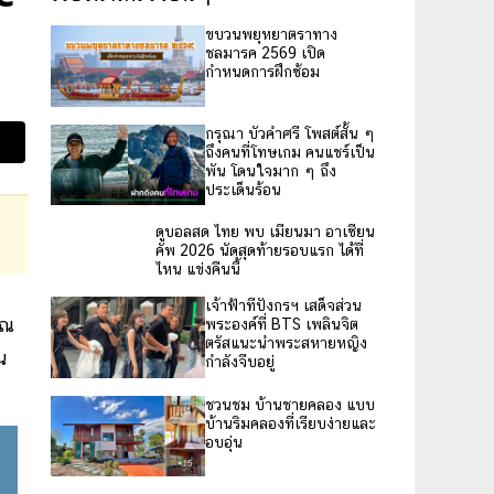
ขบวนพยุหยาตราทาง
ชลมารค 2569 เปิด
กำหนดการฝึกซ้อม
กรุณา บัวคำศรี โพสต์สั้น ๆ
ถึงคนที่โทษเกม คนแชร์เป็น
พัน โดนใจมาก ๆ ถึง
ประเด็นร้อน
ดูบอลสด ไทย พบ เมียนมา อาเซียน
คัพ 2026 นัดสุดท้ายรอบแรก ได้ที่
ไหน แข่งคืนนี้
เจ้าฟ้าทีปังกรฯ เสด็จส่วน
ุณ
พระองค์ที่ BTS เพลินจิต
ตรัสแนะนำพระสหายหญิง
น
กำลังจีบอยู่
ชวนชม บ้านชายคลอง แบบ
บ้านริมคลองที่เรียบง่ายและ
อบอุ่น