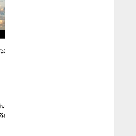
ไม่
ี
็น
ถึง