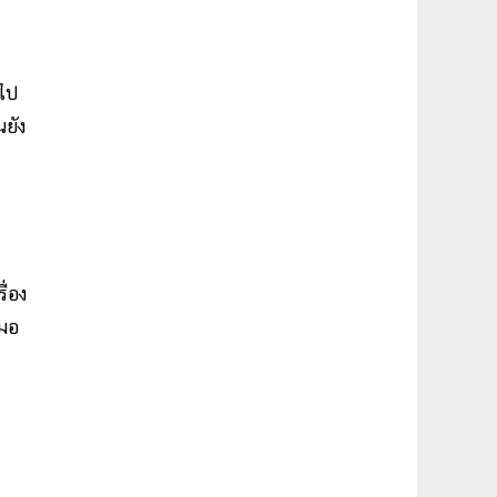
กไป
นยัง
ื่อง
สมอ