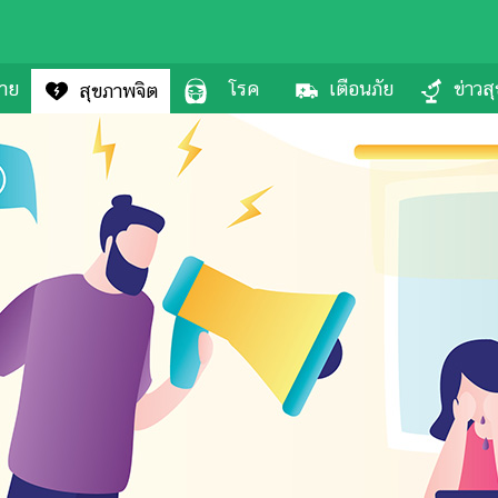
กาย
โรค
เตือนภัย
ข่าวส
สุขภาพจิต