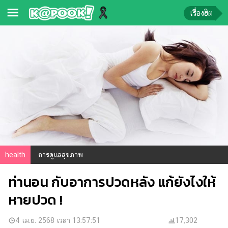
เรื่องฮิต
ข่าว-
ความ
รู้
ข่าว
ข่าว
บันเทิง
ตรวจ
health
การดูแลสุขภาพ
หวย
ท่านอน กับอาการปวดหลัง แก้ยังไงให้
ผล
บอล
หายปวด !
สด
การ
4 เม.ย. 2568 เวลา 13:57:51
17,302