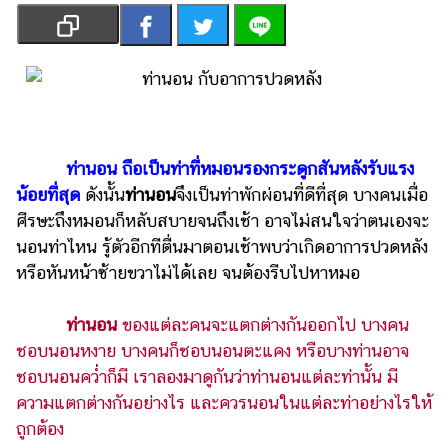
เงิน
การ
ศึกษา
บันเทิง
รูปภาพ
ท่านอน ถือเป็นท่าที่หมอนรองกระดูกสันหลังรับแรง
น้อยที่สุด
ดังนั้น
ท่านอน
จึงเป็นท่าพักผ่อนที่ดีที่สุด บางคนเมื่อ
ดู
หนัง
ศีรษะถึงหมอนก็หลับสบายจนถึงเช้า อาจไม่สนใจว่าตนเองจะ
นอนท่าไหน รู้ตัวอีกทีตื่นมาตอนเช้าพบว่าเกิดอาการปวดหลัง
Music
หรือหันหน้าซ้ายขวาไม่ได้เลย จนต้องรีบไปหาหมอ
Station
ละคร
ท่านอน
ของแต่ละคนจะแตกต่างกันออกไป บางคน
ชอบนอนหงาย บางคนก็ชอบนอนตะแคง หรือบางท่านอาจ
บันเทิง
ชอบนอนคว่ำก็มี เราลองมาดูกันว่าท่านอนแต่ละท่านั้น มี
เกาหลี
ความแตกต่างกันอย่างไร และควรนอนในแต่ละท่าอย่างไรให้
ไลฟ์
ถูกต้อง