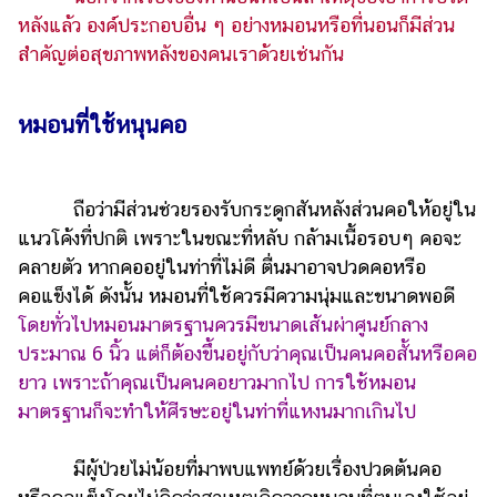
แต่งงาน
หลังแล้ว องค์ประกอบอื่น ๆ อย่างหมอนหรือที่นอนก็มีส่วน
สำคัญต่อสุขภาพหลังของคนเราด้วยเช่นกัน
แม่
และ
เด็ก
หมอนที่ใช้หนุนคอ
สัตว์
เลี้ยง
ถือว่ามีส่วนช่วยรองรับกระดูกสันหลังส่วนคอให้อยู่ใน
Infographic
แนวโค้งที่ปกติ เพราะในขณะที่หลับ กล้ามเนื้อรอบๆ คอจะ
บริการ
คลายตัว หากคออยู่ในท่าที่ไม่ดี ตื่นมาอาจปวดคอหรือ
คอแข็งได้ ดังนั้น หมอนที่ใช้ควรมีความนุ่มและขนาดพอดี
แอปฯ
โดยทั่วไปหมอนมาตรฐานควรมีขนาดเส้นผ่าศูนย์กลาง
กระปุก
ประมาณ 6 นิ้ว แต่ก็ต้องขึ้นอยู่กับว่าคุณเป็นคนคอสั้นหรือคอ
ยาว เพราะถ้าคุณเป็นคนคอยาวมากไป การใช้หมอน
คอร์ส
มาตรฐานก็จะทำให้ศีรษะอยู่ในท่าที่แหงนมากเกินไป
ออนไลน์
เรียน
มีผู้ป่วยไม่น้อยที่มาพบแพทย์ด้วยเรื่องปวดต้นคอ
เลข