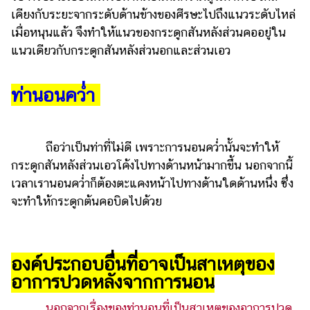
เคียงกับระยะจากระดับด้านข้างของศีรษะไปถึงแนวระดับไหล่
รถยนต์
เมื่อหนุนแล้ว จึงทำให้แนวของกระดูกสันหลังส่วนคออยู่ใน
บ้าน
แนวเดียวกับกระดูกสันหลังส่วนอกและส่วนเอว
และ
การ
ท่านอนคว่ำ
ตกแต่ง
มือ
ถือ
ถือว่าเป็นท่าที่ไม่ดี เพราะการนอนคว่ำนั้นจะทำให้
ราคา
กระดูกสันหลังส่วนเอวโค้งไปทางด้านหน้ามากขึ้น นอกจากนี้
ทอง
เวลาเรานอนคว่ำก็ต้องตะแคงหน้าไปทางด้านใดด้านหนึ่ง ซึ่ง
ราคา
จะทำให้กระดูกต้นคอบิดไปด้วย
น้ำมัน
วา
องค์ประกอบอื่นที่อาจเป็นสาเหตุของ
ไร
อาการปวดหลังจากการนอน
ตี้
นอกจากเรื่องของท่านอนที่เป็นสาเหตุของอาการปวด