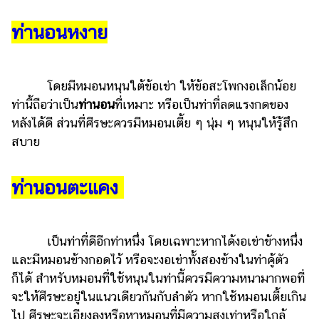
ไตล์
ท่านอนหงาย
ดูด
วง
ผู้
โดยมีหมอนหนุนใต้ข้อเข่า ให้ข้อสะโพกงอเล็กน้อย
หญิง
ท่านี้ถือว่าเป็น
ท่านอน
ที่เหมาะ หรือเป็นท่าที่ลดแรงกดของ
หลังได้ดี ส่วนที่ศีรษะควรมีหมอนเตี้ย ๆ นุ่ม ๆ หนุนให้รู้สึก
ผู้ชาย
สบาย
สุขภาพ
ท่อง
ท่านอนตะแคง
เที่ยว
สูตร
อาหาร
เป็นท่าที่ดีอีกท่าหนึ่ง โดยเฉพาะหากได้งอเข่าข้างหนึ่ง
ง่ายๆ
และมีหมอนข้างกอดไว้ หรือจะงอเข่าทั้งสองข้างในท่าคู้ตัว
ก็ได้ สำหรับหมอนที่ใช้หนุนในท่านี้ควรมีความหนามากพอที่
ช้อป
จะให้ศีรษะอยู่ในแนวเดียวกันกับลำตัว หากใช้หมอนเตี้ยเกิน
ปิ้ง
ไป ศีรษะจะเอียงลงหรือหาหมอนที่มีความสูงเท่าหรือใกล้