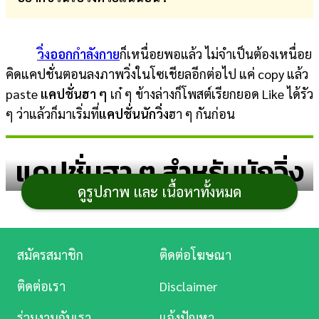
การ
เงิน
วิ่งออกกำลังกาย
ก็เหนื่อยพอแล้ว ไม่จำเป็นต้องเหนื่อย
คิดแคปชั่นตอนลงภาพวิ่งในโซเชียลอีกต่อไป แค่ copy แล้ว
การ
paste
แคปชั่นฮา ๆ
เก๋ ๆ ข้างล่างก็โพสต์เรียกยอด Like ได้รัว
ศึกษา
ๆ ว่าแล้วก็มาเริ่มที่
แคปชั่นนักวิ่ง
ฮา ๆ กันก่อน
บันเทิง
แคปชั่นฮา ๆ สำหรับนักวิ่ง
ดู
หนัง
ดูรูปภาพ และ เนื้อหาทั้งหมด
Music
Station
1. วิ่งเพราะอยากหุ่นดี แต่ดันหิวทุกทีที่วิ่งเสร็จ
สมัครสมาชิก
ติดต่อโฆษณา
2. วิ่งไม่ทันใครไม่เป็นไร หนีหมาให้ได้ก็พอ
ละคร
ติดต่อเรา
Disclaimer
3. ชาตินี้จะไม่วิ่งตามใครทั้งนั้น ยกเว้นรถไอติม
บันเทิง
ร่วมงานกับเรา
แจ้งปัญหา