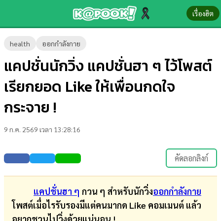
เรื่องฮิต
ข่าว-
health
ออกกำลังกาย
ความ
แคปชั่นนักวิ่ง แคปชั่นฮา ๆ ไว้โพสต์
รู้
เรียกยอด Like ให้เพื่อนกดใจ
ข่าว
กระจาย !
ข่าว
9 ก.ค. 2569 เวลา 13:28:16
บันเทิง
ตรวจ
คัดลอกลิงก์
หวย
ผล
แคปชั่นฮา ๆ
กวน ๆ สำหรับนักวิ่ง
ออกกำลังกาย
บอล
โพสต์เมื่อไรรับรองมีแต่คนมากด Like คอมเมนต์ แล้ว
สด
อยากชวนไปวิ่งด้วยแน่นอน !