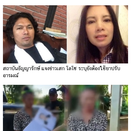
สถาบันธัญญารักษ์ แจงข่าวเสก โลโซ ระบุยังต้องใช้ยาปรับ
อารมณ์