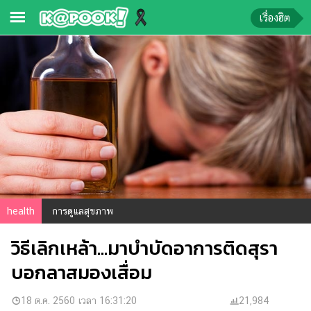
เรื่องฮิต
ข่าว-
ความ
รู้
ข่าว
ข่าว
บันเทิง
ตรวจ
health
การดูแลสุขภาพ
หวย
วิธีเลิกเหล้า...มาบำบัดอาการติดสุรา
ผล
บอล
บอกลาสมองเสื่อม
สด
การ
18 ต.ค. 2560 เวลา 16:31:20
21,984