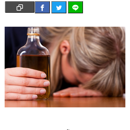
เงิน
การ
ศึกษา
บันเทิง
รูปภาพ
ดู
หนัง
Music
Station
ละคร
บันเทิง
เกาหลี
ไลฟ์