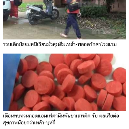
รวบเด็กมัธยมหนีเรียนมั่วสุมดื่มเหล้า-พลอดรักคาโรงแรม
เตือนทบทวนถอดแอมเฟตามีนพ้นยาเสพติด รับ ผลเสียต่อ
สุขภาพน้อยกว่าเหล้า-บุหรี่