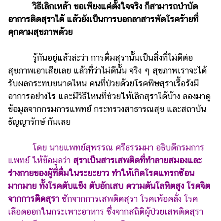
ไตล์
วิธีเลิกเหล้า ขอเพียงแค่ตั้งใจจริง ก็สามารถบำบัด
อาการติดสุราได้ แล้วยังเป็นการบอกลาสารพัดโรคร้ายที่
ดูด
คุกคามสุขภาพด้วย
วง
ผู้
รู้กันอยู่แล้วล่ะว่า การดื่มสุรานั้นเป็นสิ่งที่ไม่ดีต่อ
หญิง
สุขภาพเอาเสียเลย แล้วที่ว่าไม่ดีนั้น จริง ๆ สุขภาพเราจะได้
รับผลกระทบขนาดไหน คนที่ป่วยด้วยโรคพิษสุราเรื้อรังมี
ผู้ชาย
อาการอย่างไร และมีวิธีไหนที่ช่วยให้เลิกสุราได้บ้าง ลองมาดู
สุขภาพ
ข้อมูลจากกรมการแพทย์ กระทรวงสาธารณสุข และสถาบัน
ธัญญารักษ์ กันเลย
ท่อง
เที่ยว
โดย นายแพทย์สุพรรณ ศรีธรรมมา อธิบดีกรมการ
สูตร
แพทย์ ให้ข้อมูลว่า
สุราเป็นสารเสพติดที่ทำลายสมองและ
อาหาร
ร่างกายของผู้ที่ดื่มในระยะยาว ทำให้เกิดโรคแทรกซ้อน
ง่ายๆ
มากมาย ทั้งโรคตับแข็ง ตับอักเสบ ความดันโลหิตสูง โรคจิต
ช้อป
จากการติดสุรา
ชักจากการเสพติดสุรา โรคเพ้อคลั่ง โรค
ปิ้ง
เลือดออกในกระเพาะอาหาร ซึ่งจากสถิติผู้ป่วยเสพติดสุรา