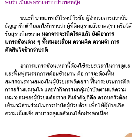
พบว่า เป็นเพศชายมากกว่าเพศหญิง
รถยนต์
ขณะที่ นายแพทย์วิโรจน์ วีรชัย ผู้อำนวยการสถาบัน
บ้าน
ธัญญารักษ์ ก็บอกให้ทราบว่า ผู้ที่ติดสุราแล้วขาดสุรา หรือได้
และ
รับสุราเกินขนาด
นอกจากจะเกิดโรคแล้ว ยังมีอาการ
การ
ตกแต่ง
แทรกซ้อนต่าง ๆ ทั้งสมองเสื่อม ความคิด ความจำ การ
ตัดสินใจช้ากว่าปกติ
มือ
ถือ
อาการแทรกซ้อนเหล่านี้ต้องใช้ระยะเวลาในการดูแล
ราคา
และฟื้นฟูสมรรถภาพค่อนข้างนาน คือ การจะต้องฟื้น
ทอง
สมรรถนะทางสมองในผู้ป่วยเสพติดสุรา ฟื้นกระบวนการคิด
ราคา
การสร้างแรงจูงใจ และทำกิจกรรมกลุ่มบำบัดตามแต่ความ
น้ำมัน
เหมาะสมของผู้ป่วยแต่ละราย สิ่งสำคัญก็คือ ครอบครัวต้อง
เข้ามามีส่วนร่วมในการบำบัดผู้ป่วยด้วย เพื่อให้ผู้ป่วยเกิด
วา
ความเข้มแข็ง สามารถดูแลตัวเองได้อย่างต่อเนื่อง
ไร
ตี้