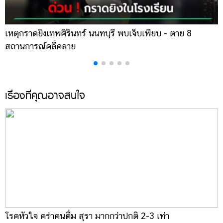
เหตุกราดยิงเทพศิรินทร์ นนทบุรี พบเจ็บเพียบ - ตาย 8
ส
สถานการณ์คลี่คลาย
ล
เรื่องที่คุณอาจสนใจ
โรคหัวใจ คร่าคนดื่ม สุรา มากกว่าปกติ 2-3 เท่า