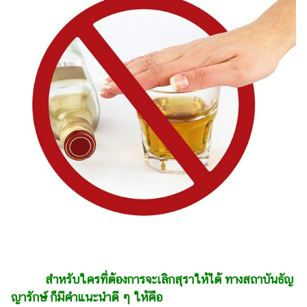
แต่งงาน
แม่
และ
เด็ก
สัตว์
เลี้ยง
Infographic
บริการ
แอปฯ
กระปุก
คอร์ส
ออนไลน์
สำหรับใครที่ต้องการจะเลิกสุราให้ได้ ทางสถาบันธัญ
เรียน
เลข
ญารักษ์ ก็มีคำแนะนำดี ๆ ให้คือ