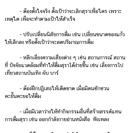
ออนไลน์
- ต้องตั้งใจจริง ตั้งเป้าว่าจะเลิกสุราเพื่อใคร เพราะ
ติดต่อ
เหตุใด เพื่อจะทำตามเป้าให้สำเร็จ
โฆษณา
แจ้ง
- ปรับเปลี่ยนนิสัยการดื่ม เช่น เปลี่ยนขนาดของแก้ว
ปัญหา
ให้เล็กลง หรือตั้งเป้าว่าจะลดปริมาณการดื่ม
ร่วม
งาน
- หลีกเลี่ยงความเสี่ยงต่าง ๆ เช่น สถานการณ์ สถาน
กับ
ที่ ปัจจัยแวดล้อมที่ทำให้ดื่มสุราได้ง่ายขึ้น เช่น เลี่ยงการไป
เรา
เที่ยวสถานบันเทิง ผับ บาร์
- ต้องฝึกปฏิเสธให้เด็ดขาด เมื่อมีคนชักชวน
คะยั้นคะยอให้ดื่ม
- เมื่อมีเวลาว่างให้ทำกิจกรรมอื่นที่สร้างสรรค์แทน
การดื่มสุรา เช่น ออกกำลังกายอ่านหนังสือ ฟังเพลง