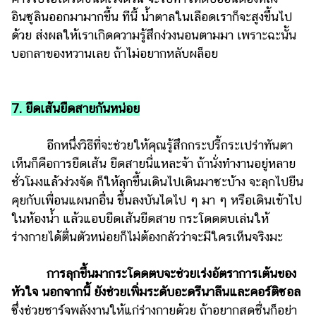
อินซูลินออกมามากขึ้น ทีนี้ น้ำตาลในเลือดเราก็จะสูงขึ้นไป
ด้วย ส่งผลให้เราเกิดความรู้สึกง่วงนอนตามมา เพราะฉะนั้น
บอกลาของหวานเลย ถ้าไม่อยากหลับผล็อย
7. ยืดเส้นยืดสายกันหน่อย
อีกหนึ่งวิธีที่จะช่วยให้คุณรู้สึกกระปรี้กระเปร่าทันตา
เห็นก็คือการยืดเส้น ยืดสายนี่แหละจ้า ถ้านั่งทำงานอยู่หลาย
ชั่วโมงแล้วง่วงจัด ก็ให้ลุกขึ้นเดินไปเดินมาซะบ้าง จะลุกไปยืน
คุยกับเพื่อนแผนกอื่น ขึ้นลงบันไดไป ๆ มา ๆ หรือเดินเข้าไป
ในห้องน้ำ แล้วแอบยืดเส้นยืดสาย กระโดดตบเล่นให้
ร่างกายได้ตื่นตัวหน่อยก็ไม่ต้องกลัวว่าจะมีใครเห็นจริงมะ
การลุกขึ้นมากระโดดตบจะช่วยเร่งอัตราการเต้นของ
หัวใจ นอกจากนี้ ยังช่วยเพิ่มระดับอะดรีนาลีนและคอร์ติซอล
ซึ่งช่วยชาร์จพลังงานให้แก่ร่างกายด้วย ถ้าอยากสดชื่นก็อย่า