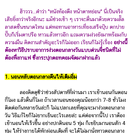
รถยนต์
ฮ้าววว...คำว่า "หนังท้องตึง หน้าตาหย่อน" นี่เป็นจริง
เสียยิ่งกว่าจริงอีกนะ แม้ช่วงเช้า ๆ เราจะตื่นมาด้วยความลั้ล
บ้าน
และ
ลาสดชื่นขนาดไหน แต่พอทานอาหารเที่ยงเสร็จปุ๊บ ตกบ่าย
การ
ปั๊บก็เริ่มตาปรือ หาวแล้วหาวอีก แถมความง่วงยังมาพร้อมกับ
ตกแต่ง
ความมึน คิดงานสำคัญอะไรก็ไม่ออก เรียนก็ไม่รู้เรื่อง
อย่างนี้
ต้องหาวิธีปราบอาการง่วงตอนกลางวันแบบด่วนจี๋ชนิดที่ไม่
มือ
ถือ
ต้องพึ่งกาแฟ ซึ่งกระปุกดอทคอมจัดมาฝากแล้ว
ราคา
ทอง
1. นอนหลับตอนกลางคืนให้เต็มอิ่ม
ราคา
ลองคิดดูซิว่าช่วงสัปดาห์ที่ผ่านมา เราเข้านอนกันตอน
น้ำมัน
กี่โมง แล้วตื่นกี่โมง ถ้าเวลานอนของคุณน้อยกว่า 7-8 ชั่วโมง
วา
ติดต่อกันหลายวันล่ะก็ ไม่แปลกเลยที่คุณจะมาง่วงตอนกลาง
ไร
วัน วิธีแก้ไขก็ไม่ยากเย็นอะไรเลยล่ะ แค่ต่อจากนี้ไป เราต้อง
ตี้
เข้านอนให้เร็วขึ้น อย่างปกตินอน 5 ทุ่ม ก็เขยิบมานอนสัก 4
ทุ่ม ให้ร่างกายได้พักผ่อนเต็มที่ จะได้ไม่มานั่งหาวตอนกลาง