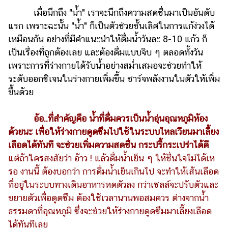
เมื่อนึกถึง "น้ำ" เราจะนึกถึงความสดชื่นมาเป็นอันดับ
แรก เพราะฉะนั้น "น้ำ" ก็เป็นตัวช่วยชั้นเลิศในการแก้ง่วงได้
เหมือนกัน อย่างที่มีคำแนะนำให้ดื่มน้ำวันละ 8-10 แก้ว ก็
เป็นเรื่องที่ถูกต้องเลย และต้องดื่มแบบจิบ ๆ ตลอดทั้งวัน
เพราะการที่ร่างกายได้รับน้ำอย่างสม่ำเสมอจะช่วยทำให้
ระดับออกซิเจนในร่างกายเพิ่มขึ้น ชาร์จพลังงานในตัวให้เพิ่ม
ขึ้นด้วย
อ้อ..ที่สำคัญคือ น้ำที่ดื่มควรเป็นน้ำอุ่นอุณหภูมิห้อง
ด้วยนะ เพื่อให้ร่างกายดูดซึมไปใช้ในระบบไหลเวียนมาเลี้ยง
เลือดได้ทันที จะช่วยเพิ่มความสดชื่น กระปรี้กระเปร่าได้ดี
แต่ถ้าใครสงสัยว่า อ้าว ! แล้วดื่มน้ำเย็น ๆ ให้ชื่นใจไม่ได้เห
รอ งานนี้ ต้องบอกว่า การดื่มน้ำเย็นเกินไป จะทำให้เส้นเลือด
ที่อยู่ในระบบทางเดินอาหารหดตัวลง กว่าเซลล์จะปรับตัวและ
ขยายตัวเพื่อดูดซึม ต้องใช้เวลานานพอสมควร ต่างจากน้ำ
ธรรมดาที่อุณหภูมิ ซึ่งจะช่วยให้ร่างกายดูดซึมมาเลี้ยงเลือด
ได้ทันทีเลย