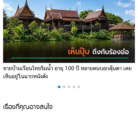
ขายบ้านเรือนไทยริมน้ำ อายุ 100 ปี หลายคนบอกคุ้นตา เคย
ผ
เห็นอยู่ในฉากหนังดัง
เ
เรื่องที่คุณอาจสนใจ