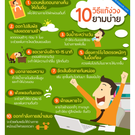
ไตล์
ดูด
วง
ผู้
หญิง
ผู้ชาย
สุขภาพ
ท่อง
เที่ยว
สูตร
อาหาร
ง่ายๆ
ช้อป
ปิ้ง