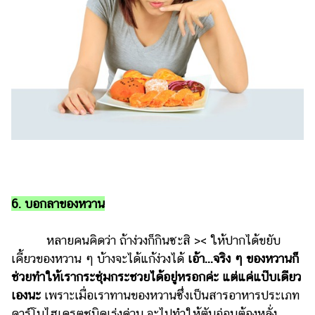
6. บอกลาของหวาน
หลายคนคิดว่า ถ้าง่วงก็กินซะสิ >< ให้ปากได้ขยับ
เคี้ยวของหวาน ๆ บ้างจะได้แก้ง่วงได้
เอ้า...จริง ๆ ของหวานก็
ช่วยทำให้เรากระชุ่มกระชวยได้อยู่หรอกค่ะ แต่แค่แป๊บเดียว
เองนะ
เพราะเมื่อเราทานของหวานซึ่งเป็นสารอาหารประเภท
คาร์โบไฮเดรตชนิดเร่งด่วน จะไปทำให้ตับอ่อนต้องหลั่ง