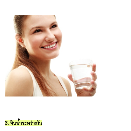
ออนไลน์
ติดต่อ
โฆษณา
แจ้ง
ปัญหา
ร่วม
งาน
กับ
เรา
3. จิบน้ำระหว่างวัน