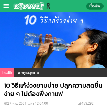
เรื่องฮิต
ข่าว-
ความ
รู้
ข่าว
ข่าว
บันเทิง
ตรวจ
health
การดูแลสุขภาพ
หวย
10 วิธีแก้ง่วงยามบ่าย ปลุกความสดชื่น
ผล
บอล
ง่าย ๆ ไม่ต้องพึ่งกาแฟ
สด
การ
27 พ.ย. 2561 เวลา 12:04:00
453,292