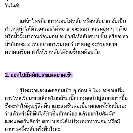
แต่งงาน
วันไงล่ะ
แม่
แต่ถ้าใครมีอาการนอนไม่หลับ หรือหลับยาก อันเป็น
และ
สาเหตุทำให้ตัวเองนอนไม่พอ อาจจะลองทานนมอุ่น ๆ กล้วย
เด็ก
หรือน้ำผึ้งมาทานก่อนนอน จะช่วยให้หลับสบายขึ้น หรือจะหา
สัตว์
น้ำมันหอมระเหยอย่างลาเวนเดอร์ มาดมดู จะช่วยคลาย
เลี้ยง
ความเครียด ทำให้เราหลับได้ง่ายขึ้นเหมือนกัน
Infographic
บริการ
2. ออกไปสัมผัสแสงแดดยามเช้า
แอปฯ
รู้ไหมว่าแสงแดดตอนเช้า ๆ ก่อน 9 โมง จะช่วยเพิ่ม
กระปุก
การไหลเวียนของเลือดในกล้ามเนื้อของคุณไปสู่สมองมากขึ้น
คอร์ส
ซึ่งจะทำให้คุณรู้สึกตื่น และสดชื่นต่อเนื่องตลอดทั้งวันนั่นเอง
ออนไลน์
ว่าแล้วพรุ่งนี้ก็ตื่นให้เร็วขึ้นสักหน่อย แล้วออกไปสัมผัส
แสงแดดกันดีกว่า ตกบ่ายจะได้ไม่ง่วงเหงาหาวนอน หรือมี
เรียน
เลข
อาการครึ่งหลับครึ่งตื่นไงล่ะ