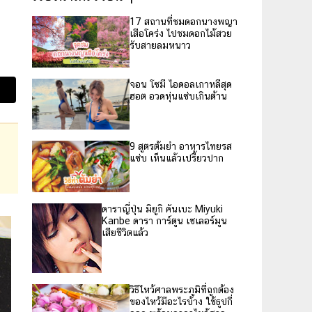
17 สถานที่ชมดอกนางพญา
เสือโคร่ง ไปชมดอกไม้สวย
รับสายลมหนาว
จอน โซมี ไอดอลเกาหลีสุด
ฮอต อวดหุ่นแซ่บเกินต้าน
9 สูตรต้มยำ อาหารไทยรส
แซ่บ เห็นแล้วเปรี้ยวปาก
ดาราญี่ปุ่น มิยูกิ คันเบะ Miyuki
Kanbe ดารา การ์ตูน เซเลอร์มูน
เสียชีวิตแล้ว
วิธีไหว้ศาลพระภูมิที่ถูกต้อง
ของไหว้มีอะไรบ้าง ใช้ธูปกี่