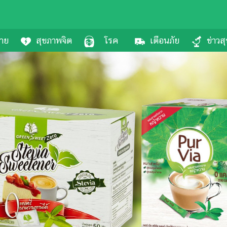
กาย
สุขภาพจิต
โรค
เตือนภัย
ข่าวส