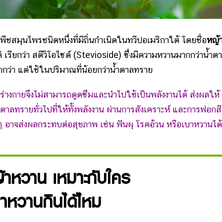
ืชสมุนไพรชนิดหนึ่งที่มีถิ่นกำเนิดในทวีปอเมริกาใต้ โดยชื่อ
หญ้
รียกว่า สตีวิโอไซด์ (Stevioside) ซึ่งมีความหวานมากกว่าน้ำต
ว่า แต่ใช้ในปริมาณที่น้อยกว่าน้ำตาลทราย
น ร่างกายจึงไม่สามารถดูดซึมและนำไปใช้เป็นพลังงานได้ ส่งผลให้
น้ำตาลทรายทั่วไปที่ให้ทั้งพลังงาน ผ่านการสังเคราะห์ และการฟอกสี
 ๆ อาจส่งผลกระทบต่อสุขภาพ เช่น ฟันผุ โรคอ้วน หรือเบาหวานได้
้าหวาน เหมาะกับใคร
บาหวานกินได้ไหม