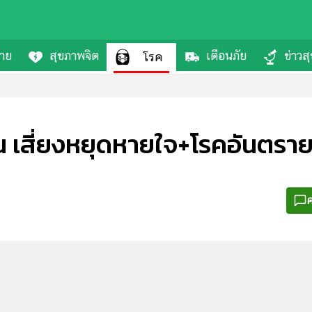
กาย
สุขภาพจิต
เตือนภัย
ข่าวส
โรค
สี่ยงหยุดหายใจ+โรคอันตราย ไม่
ค