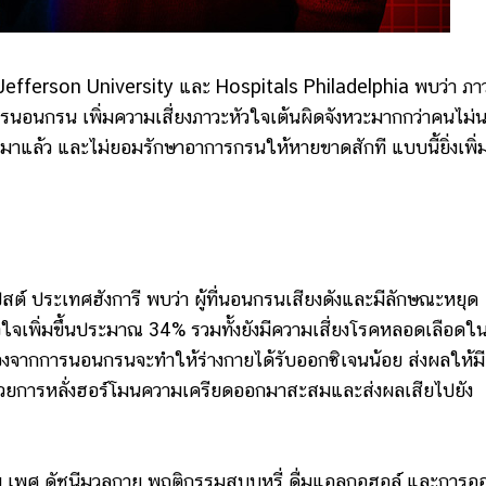
ferson University และ Hospitals Philadelphia พบว่า ภา
รนอนกรน เพิ่มความเสี่ยงภาวะหัวใจเต้นผิดจังหวะมากกว่าคนไม่
แล้ว และไม่ยอมรักษาอาการกรนให้หายขาดสักที แบบนี้ยิ่งเพิ่
์ ประเทศฮังการี พบว่า ผู้ที่นอนกรนเสียงดังและมีลักษณะหยุด
ใจเพิ่มขึ้นประมาณ 34% รวมทั้งยังมีความเสี่ยงโรคหลอดเลือดใ
่องจากการนอนกรนจะทำให้ร่างกายได้รับออกซิเจนน้อย ส่งผลให้มี
้วยการหลั่งฮอร์โมนความเครียดออกมาสะสมและส่งผลเสียไปยัง
อายุ เพศ ดัชนีมวลกาย พฤติกรรมสูบบุหรี่ ดื่มแอลกอฮอล์ และการอ