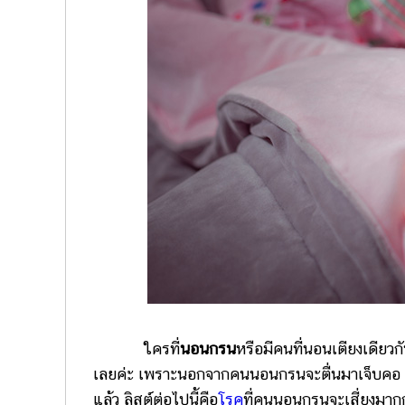
ใครที่
นอนกรน
หรือมีคนที่นอนเตียงเดียว
เลยค่ะ เพราะนอกจากคนนอนกรนจะตื่นมาเจ็บคอ คอแ
แล้ว ลิสต์ต่อไปนี้คือ
โรค
ที่คนนอนกรนจะเสี่ยงมากก