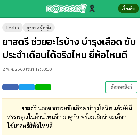
เรื่องฮิต
ข่าว-
health
สุขภาพผู้หญิง
ความ
ยาสตรี ช่วยอะไรบ้าง บำรุงเลือด ขับ
รู้
ประจำเดือนได้จริงไหม ยี่ห้อไหนดี
ข่าว
2 พ.ค. 2568 เวลา 17:18:18
ข่าว
บันเทิง
คัดลอกลิงก์
ตรวจ
หวย
ยาสตรี
นอกจากช่วยขับเลือด บำรุงโลหิต แล้วยังมี
สรรพคุณในด้านไหนอีก มาดูกัน พร้อมเช็กว่าจะเลือก
ผล
ใช้
ยาสตรียี่ห้อไหนดี
บอล
สด