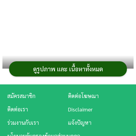
การ
เงิน
การ
ศึกษา
บันเทิง
ดูรูปภาพ และ เนื้อหาทั้งหมด
ดู
หนัง
ยาสตรี
ส่วนใหญ่ที่เราเข้าใจกันคือ เป็น
ยาขับเลือด ยา
บำรุงเลือด
ทำให้เลือดลมไหลเวียนดี อีกทั้งยังช่วยแก้ประจำ
Music
สมัครสมาชิก
ติดต่อโฆษณา
เดือนมาไม่ปกติ ทว่าภายใต้ความเข้าใจนี้ก็ยังมีข้อสงสัยใน
ยา
Station
สตรี
ที่สาว ๆ หลายคนไม่กระจ่างอีกมากมาย ดังนั้น เพื่อให้
ติดต่อเรา
Disclaimer
ละคร
เคลียร์ไปเลย วันนี้เราจะพาทุกคนมารู้จัก
ยาสตรี
ทั้งในแง่
ร่วมงานกับเรา
แจ้งปัญหา
สรรพคุณ ข้อควรระวัง รวมไปถึงเช็กลิสต์ยาสตรียี่ห้อต่าง ๆ
บันเทิง
กันค่ะ
นโยบายคุ้มครองข้อมูลส่วนบุคคล