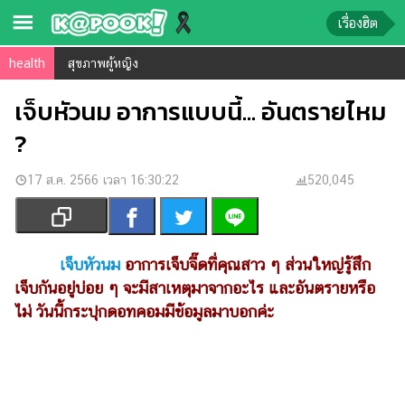
เรื่องฮิต
health
สุขภาพผู้หญิง
ข่าว-
ความ
เจ็บหัวนม อาการแบบนี้... อันตรายไหม
รู้
?
ข่าว
17 ส.ค. 2566 เวลา 16:30:22
520,045
ข่าว
บันเทิง
ตรวจ
เจ็บหัวนม
อาการเจ็บจี๊ดที่คุณสาว ๆ ส่วนใหญ่รู้สึก
หวย
เจ็บกันอยู่บ่อย ๆ จะมีสาเหตุมาจากอะไร และอันตรายหรือ
ไม่ วันนี้กระปุกดอทคอมมีข้อมูลมาบอกค่ะ
ผล
บอล
สด
การ