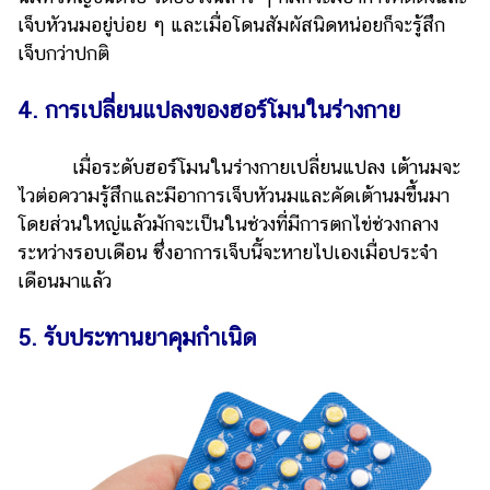
ออนไลน์
เจ็บหัวนมอยู่บ่อย ๆ และเมื่อโดนสัมผัสนิดหน่อยก็จะรู้สึก
ติดต่อ
เจ็บกว่าปกติ
โฆษณา
4. การเปลี่ยนแปลงของฮอร์โมนในร่างกาย
แจ้ง
ปัญหา
เมื่อระดับฮอร์โมนในร่างกายเปลี่ยนแปลง เต้านมจะ
ร่วม
ไวต่อความรู้สึกและมีอาการเจ็บหัวนมและคัดเต้านมขึ้นมา
งาน
โดยส่วนใหญ่แล้วมักจะเป็นในช่วงที่มีการตกไข่ช่วงกลาง
กับ
เรา
ระหว่างรอบเดือน ซึ่งอาการเจ็บนี้จะหายไปเองเมื่อประจำ
เดือนมาแล้ว
5. รับประทานยาคุมกำเนิด