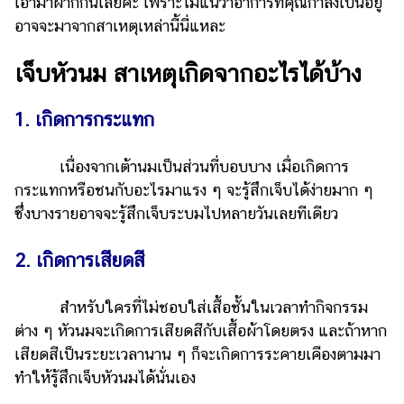
เอามาฝากกันเลยค่ะ เพราะไม่แน่ว่าอาการที่คุณกำลังเป็นอยู่
อาจจะมาจากสาเหตุเหล่านี้นี่แหละ
รถยนต์
บ้าน
เจ็บหัวนม สาเหตุเกิดจากอะไรได้บ้าง
และ
การ
1. เกิดการกระแทก
ตกแต่ง
มือ
เนื่องจากเต้านมเป็นส่วนที่บอบบาง เมื่อเกิดการ
ถือ
กระแทกหรือชนกับอะไรมาแรง ๆ จะรู้สึกเจ็บได้ง่ายมาก ๆ
ราคา
ซึ่งบางรายอาจจะรู้สึกเจ็บระบมไปหลายวันเลยทีเดียว
ทอง
2. เกิดการเสียดสี
ราคา
น้ำมัน
สำหรับใครที่ไม่ชอบใส่เสื้อชั้นในเวลาทำกิจกรรม
วา
ต่าง ๆ หัวนมจะเกิดการเสียดสีกับเสื้อผ้าโดยตรง และถ้าหาก
ไร
เสียดสีเป็นระยะเวลานาน ๆ ก็จะเกิดการระคายเคืองตามมา
ตี้
ทำให้รู้สึกเจ็บหัวนมได้นั่นเอง