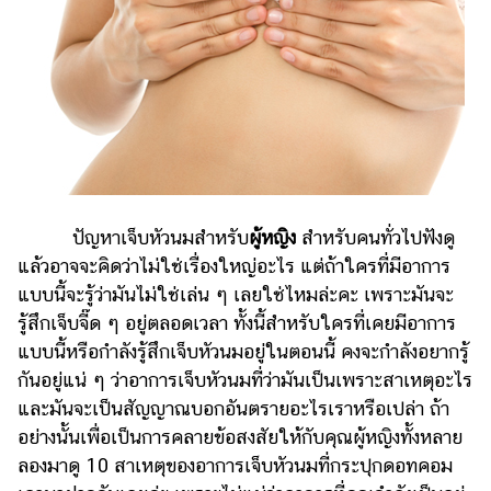
ไตล์
ดูด
วง
ผู้
หญิง
ผู้ชาย
สุขภาพ
ปัญหาเจ็บหัวนมสำหรับ
ผู้หญิง
สำหรับคนทั่วไปฟังดู
แล้วอาจจะคิดว่าไม่ใช่เรื่องใหญ่อะไร แต่ถ้าใครที่มีอาการ
ท่อง
แบบนี้จะรู้ว่ามันไม่ใช่เล่น ๆ เลยใช่ไหมล่ะคะ เพราะมันจะ
เที่ยว
รู้สึกเจ็บจี๊ด ๆ อยู่ตลอดเวลา ทั้งนี้สำหรับใครที่เคยมีอาการ
สูตร
แบบนี้หรือกำลังรู้สึกเจ็บหัวนมอยู่ในตอนนี้ คงจะกำลังอยากรู้
อาหาร
กันอยู่แน่ ๆ ว่าอาการเจ็บหัวนมที่ว่ามันเป็นเพราะสาเหตุอะไร
ง่ายๆ
และมันจะเป็นสัญญาณบอกอันตรายอะไรเราหรือเปล่า ถ้า
ช้อป
อย่างนั้นเพื่อเป็นการคลายข้อสงสัยให้กับคุณผู้หญิงทั้งหลาย
ลองมาดู 10 สาเหตุของอาการเจ็บหัวนมที่กระปุกดอทคอม
ปิ้ง