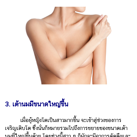
แต่งงาน
แม่
และ
เด็ก
สัตว์
เลี้ยง
Infographic
บริการ
แอปฯ
กระปุก
3. เต้านมมีขนาดใหญ่ขึ้น
คอร์ส
ออนไลน์
เมื่อผู้หญิงโตเป็นสาวมากขึ้น จะเข้าสู่ช่วงของการ
เรียน
เจริญเติบโต ซึ่งนั่นก็หมายรวมไปถึงการขยายของขนาดเต้า
เลข
นมที่ใหญ่ขึ้นด้วย โดยช่วงนี้สาว ๆ ก็มักจะมีอาการคัดตึงและ