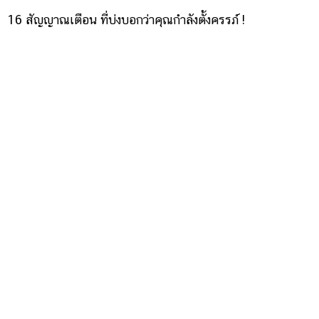
16 สัญญาณเตือน ที่บ่งบอกว่าคุณกำลังตั้งครรภ์ !
14 สัญญาณบ่งบอกว่าคุณกำลังท้อง 1 สัปดาห์