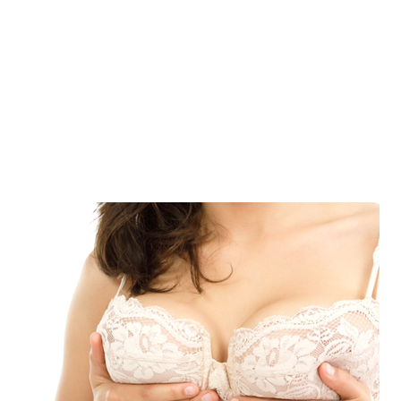
เงิน
การ
ศึกษา
บันเทิง
รูปภาพ
ดู
หนัง
Music
Station
ละคร
บันเทิง
เกาหลี
ไลฟ์