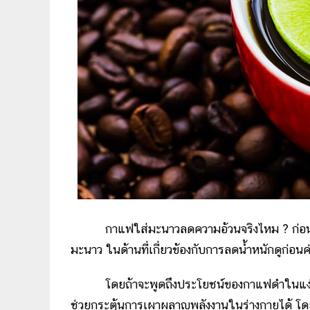
กาแฟใส่มะนาวลดความอ้วนจริงไหม ? ก่อนจะ
มะนาว ในด้านที่เกี่ยวข้องกับการลดน้ำหนักดูก่อนค
โดยถ้าจะพูดถึงประโยชน์ของกาแฟดำในแง่มุม
ช่วยกระตุ้นการเผาผลาญพลังงานในร่างกายได้ โดยผู