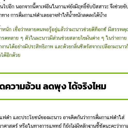
ขึ้นไปอีก นอกจากนี้คาเฟอีนในกาแฟยังมีฤทธิ์ขับปัสสาวะ จึงช่วยขั
ีกทาง การดื่มกาแฟดำเลยอาจทำให้น้ำหนักลดลงได้บ้าง
ัก เชื่อว่าหลายคนพอรู้อยู่แล้วว่ามะนาวช่วยดีท็อกซ์ มีสรรพค
 กรดหลาย ๆ ตัวในมะนาวมีส่วนช่วยสลายไขมันต่าง ๆ ในร่างกาย 
งานได้อย่างมีประสิทธิภาพ และด้วยกลิ่นซิตรัสจากเปลือกมะนาวก
ได้อีกด้วย
ความอ้วน ลดพุง ได้จริงไหม
ำ และประโยชน์ของมะนาว อาจคิดกันว่าการดื่มกาแฟดำใส่
ทยาศาสตร์ หรือในทางการแพทย์ ก็ยังไม่มีหลักฐานชี้ชัดนะคะว่าก