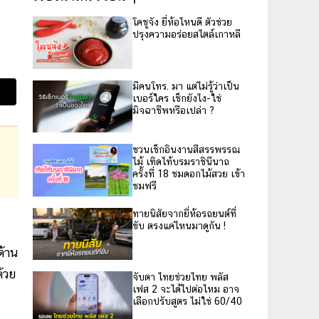
โคชูจัง ยี่ห้อไหนดี ตัวช่วย
ปรุงความอร่อยสไตล์เกาหลี
มีคนโทร. มา แต่ไม่รู้ว่าเป็น
เบอร์ใคร เช็กยังไง-ใช่
มิจฉาชีพหรือเปล่า ?
ชวนเช็กอินงานสีสรรพรรณ
ไม้ เทิดไท้บรมราชินีนาถ
ครั้งที่ 18 ชมดอกไม้สวย เข้า
ชมฟรี
ทายนิสัยจากยี่ห้อรถยนต์ที่
ขับ ตรงแค่ไหนมาดูกัน !
้าน
้วย
จับตา ไทยช่วยไทย พลัส
เฟส 2 จะได้ไปต่อไหม อาจ
เลือกปรับสูตร ไม่ใช่ 60/40