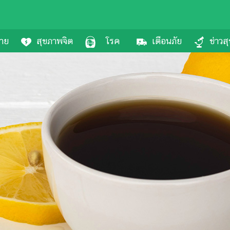
กาย
สุขภาพจิต
โรค
เตือนภัย
ข่าวส