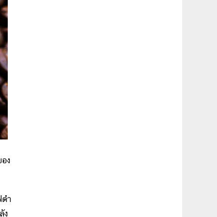
ของ
ฟดำ
ลัง