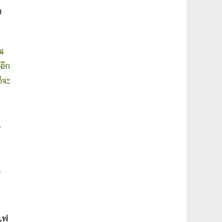
บ
ุณ
อีก
็จะ
าแฟ