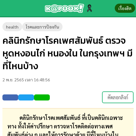
เรื่องฮิต
ข่าว-
health
โรคและการป้องกัน
ความ
คลินิกรักษาโรคเพศสัมพันธ์ ตรวจ
รู้
หูดหงอนไก่ หนองใน ในกรุงเทพฯ มี
ข่าว
ที่ไหนบ้าง
ข่าว
2 พ.ย. 2565 เวลา 16:48:56
บันเทิง
ตรวจ
คัดลอกลิงก์
หวย
ผล
คลินิกรักษาโรคเพศสัมพันธ์ ที่เป็นคลินิกเฉพาะ
บอล
ทาง ทั้งให้คำปรึกษา ตรวจหาโรคติดต่อทางเพศ
สด
สัมพันธ์ต่าง ๆ และให้การรักษาด้วย มีที่ไหนบ้างใน