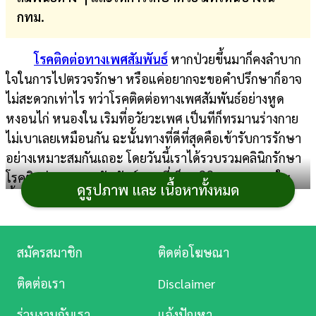
กทม.
การ
เงิน
โรคติดต่อทางเพศสัมพันธ์
หากป่วยขึ้นมาก็คงลำบาก
การ
ใจในการไปตรวจรักษา หรือแค่อยากจะขอคำปรึกษาก็อาจ
ศึกษา
ไม่สะดวกเท่าไร ทว่าโรคติดต่อทางเพศสัมพันธ์อย่างหูด
หงอนไก่ หนองใน เริมที่อวัยวะเพศ เป็นทีก็ทรมานร่างกาย
บันเทิง
ไม่เบาเลยเหมือนกัน ฉะนั้นทางที่ดีที่สุดคือเข้ารับการรักษา
อย่างเหมาะสมกันเถอะ โดยวันนี้เราได้รวบรวมคลินิกรักษา
ดู
โรคติดต่อทางเพศสัมพันธ์แบบที่เป็นคลินิกเฉพาะทางใน
หนัง
ดูรูปภาพ และ เนื้อหาทั้งหมด
พื้นที่ กทม. มาให้ตรงนี้แล้ว พร้อมเช็กคร่าว ๆ ด้วยว่า โรค
ติดต่อทางเพศสัมพันธ์มีอะไรบ้าง
Music
Station
สมัครสมาชิก
ติดต่อโฆษณา
โรคติดต่อทางเพศสัมพันธ์ เกิดจากอะไร
ละคร
ติดต่อเรา
Disclaimer
มีโรคอะไรบ้าง
บันเทิง
ร่วมงานกับเรา
แจ้งปัญหา