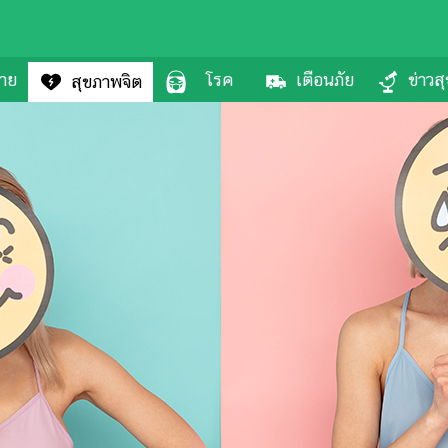
กาย
โรค
เตือนภัย
ข่าวส
สุขภาพจิต