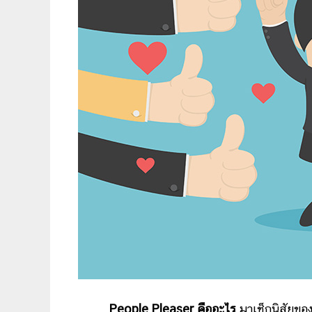
People Pleaser คืออะไร
มาเช็กนิสัยของ