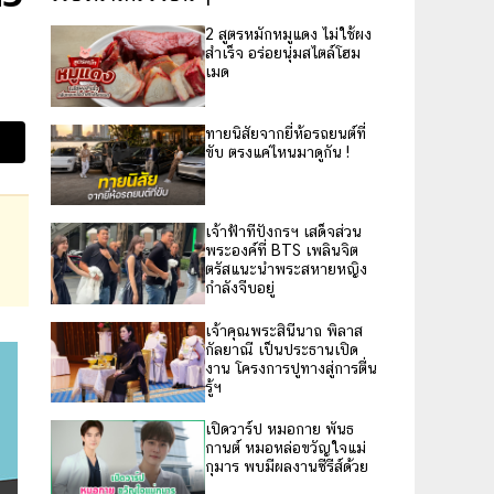
2 สูตรหมักหมูแดง ไม่ใช้ผง
สำเร็จ อร่อยนุ่มสไตล์โฮม
เมด
ทายนิสัยจากยี่ห้อรถยนต์ที่
ขับ ตรงแค่ไหนมาดูกัน !
เจ้าฟ้าทีปังกรฯ เสด็จส่วน
พระองค์ที่ BTS เพลินจิต
ตรัสแนะนำพระสหายหญิง
กำลังจีบอยู่
เจ้าคุณพระสินีนาถ พิลาส
กัลยาณี เป็นประธานเปิด
งาน โครงการปูทางสู่การตื่น
รู้ฯ
เปิดวาร์ป หมอกาย พันธ
กานต์ หมอหล่อขวัญใจแม่
กุมาร พบมีผลงานซีรีส์ด้วย