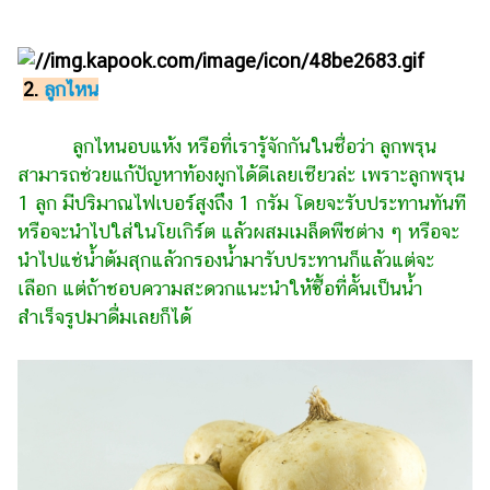
แต่งงาน
แม่
และ
2.
ลูกไหน
เด็ก
ลูกไหนอบแห้ง หรือที่เรารู้จักกันในชื่อว่า ลูกพรุน
สัตว์
เลี้ยง
สามารถช่วยแก้ปัญหาท้องผูกได้ดีเลย­­­เชียวล่ะ เพราะลูกพรุน
1 ลูก มีปริมาณไฟเบอร์สูงถึง 1 กรัม โดยจะรับประทานทันที
Infographic
หรือจะนำไปใส่ในโยเกิร์ต แล้วผสมเมล็ดพืชต่าง ๆ หรือจะ
นำไปแช่น้ำต้มสุกแล้วกรองน้ำมารับประทานก็แล้วแต่จะ
บริการ
เลือก แต่ถ้าชอบความสะดวกแนะนำให้ซื้อที่คั้นเป็นน้ำ
สำเร็จ­­­รูปมาดื่มเลยก็ได้
แอปฯ
กระปุก
คอร์ส
ออนไลน์
เรียน
เลข