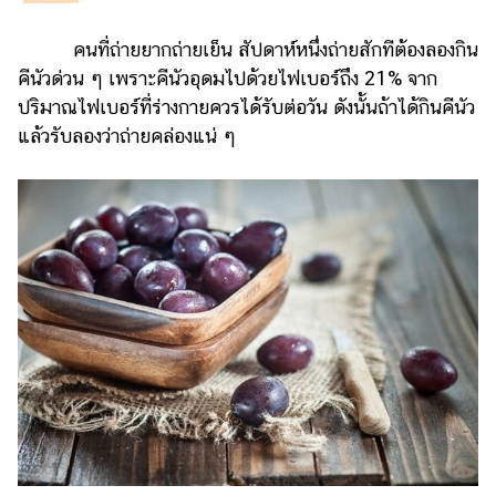
รถยนต์
คนที่ถ่ายยากถ่ายเย็น สัปดาห์หนึ่งถ่ายสักทีต้องลองกิน
บ้าน
คีนัวด่วน ๆ เพราะคีนัวอุดมไปด้วยไฟเบอร์ถึง 21% จาก
และ
ปริมาณไฟเบอร์ที่ร่างกายควรได้รับต่อวัน ดังนั้นถ้าได้กินคีนัว
การ
แล้วรับลองว่าถ่ายคล่องแน่ ๆ
ตกแต่ง
มือ
ถือ
ราคา
ทอง
ราคา
น้ำมัน
วา
ไร
ตี้