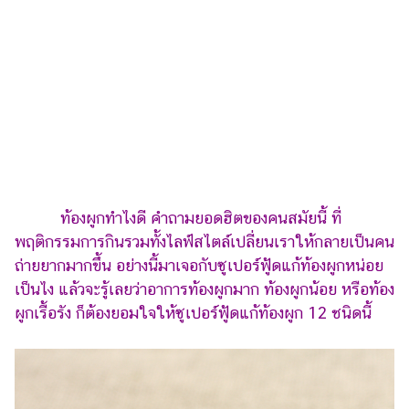
เงิน
การ
ศึกษา
บันเทิง
รูปภาพ
ดู
หนัง
ท้องผูกทำไงดี คำถามยอดฮิตของคนสมัยนี้ ที่
Music
พฤติกรรมการกินรวมทั้งไลฟ์สไตล์เปลี่ยนเราให้กลายเป็นคน
Station
ถ่ายยากมากขึ้น อย่างนี้มาเจอกับซูเปอร์ฟู้ดแก้ท้องผูกหน่อย
เป็นไง แล้วจะรู้เลยว่าอาการท้องผูกมาก ท้องผูกน้อย หรือท้อง
ละคร
ผูกเรื้อรัง ก็ต้องยอมใจให้ซูเปอร์ฟู้ดแก้ท้องผูก 12 ชนิดนี้
บันเทิง
เกาหลี
ไลฟ์