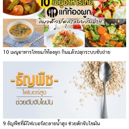
10 เมนูอาหารไทยแก้ท้องผูก กินแล้วปลุกระบบขับถ่าย
9 ธัญพืชที่มีไฟเบอร์ละลายน้ำสูง ช่วยดักจับไขมัน