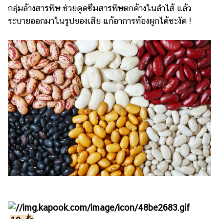
กลุ่มล้างสารพิษ ช่วยดูดซึมสารพิษตกค้างในลำไส้ แล้ว
ระบายออกมาในรูปของเสีย แก้อาการท้องผูกได้ชะงัด !