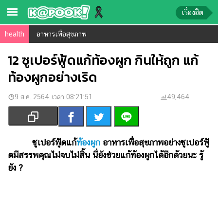
เรื่องฮิต
health
อาหารเพื่อสุขภาพ
ข่าว-
ความ
12 ซูเปอร์ฟู้ดแก้ท้องผูก กินให้ถูก แก้
รู้
ท้องผูกอย่างเริด
ข่าว
9 ส.ค. 2564 เวลา 08:21:51
49,464
ข่าว
บันเทิง
ตรวจ
ซูเปอร์ฟู้ดแก้
ท้องผูก
อาหารเพื่อสุขภาพอย่างซูเปอร์ฟู้
หวย
ดมีสรรพคุณไม่จบไม่สิ้น นี่ยังช่วยแก้ท้องผูกได้อีกด้วยนะ รู้
ยัง ?
ผล
บอล
สด
การ