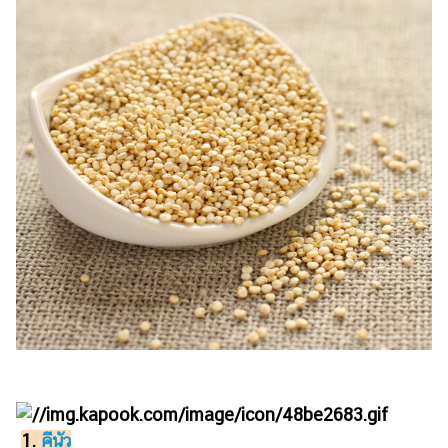
ไตล์
ดูด
วง
ผู้
หญิง
ผู้ชาย
สุขภาพ
ท่อง
เที่ยว
สูตร
อาหาร
ง่ายๆ
ช้อป
ปิ้ง
1.
คีนัว