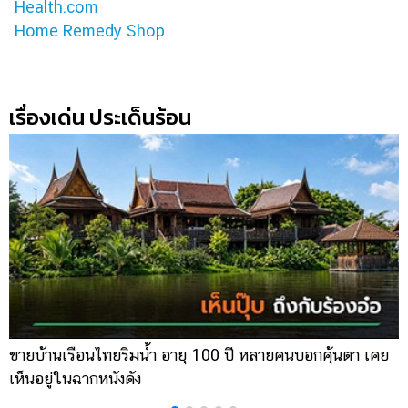
Health.com
Home Remedy Shop
เรื่องเด่น ประเด็นร้อน
ขายบ้านเรือนไทยริมน้ำ อายุ 100 ปี หลายคนบอกคุ้นตา เคย
ผ
เห็นอยู่ในฉากหนังดัง
เ