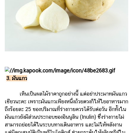
ออนไลน์
ติดต่อ
โฆษณา
แจ้ง
ปัญหา
ร่วม
งาน
กับ
เรา
3. มันแกว
เห็นเป็นผลไม้ราคาถูกอย่างนี้ แต่อย่าประมาทมันแกว
เชียวนะคะ เพราะมันแกวเพียงหนึ่งถ้วยตวงก็ให้ใยอาหารมาก
ถึงร้อยละ 25 ของปริมาณที่ร่างกายควรได้รับต่อวัน อีกทั้งใน
มันแกวยังมีส่วนประกอบของอินนูลิน (Inulin) ซึ่งร่างกายไม่
สามารถย่อยได้ในระบบทางเดินอาหาร และไม่ให้พลังงาน
แต่มีคุณสมบัติเป็นพรีไบโอติกส์ ช่วยกระตุ้นให้จุลินทรีย์ใน