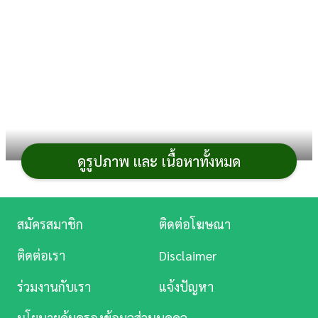
การ
เงิน
การ
ศึกษา
บันเทิง
ดูรูปภาพ และ เนื้อหาทั้งหมด
ดู
หนัง
ผลไม้ประจำฤดูอย่าง
ทุเรียน
มีให้กินไม่บ่อย พอได้กิน
เลยจัดหนักให้สมกับความคิดถึง อย่างบางคนแทบจะกิน
Music
สมัครสมาชิก
ติดต่อโฆษณา
ทุเรียนทั้งวัน และแม้ทุเรียนจะเป็นผลไม้ที่ให้พลังงานสูงแต่
Station
ประโยชน์ของทุเรียน
ในแง่ของโภชนาการกลับไม่สามารถ
ติดต่อเรา
Disclaimer
ละคร
ทดแทนอาหารมื้อหลักได้ แล้วจริง ๆ ทุเรียนควรกินตอนไหน
ร่วมงานกับเรา
แจ้งปัญหา
ดี ก่อนนอนกินทุเรียนได้ไหม หรือกินทุเรียนตอนท้องว่างได้
บันเทิง
หรือเปล่า คอทุเรียนทั้งหลายมาไขข้อสงสัยกันเถอะ
นโยบายคุ้มครองข้อมูลส่วนบุคคล