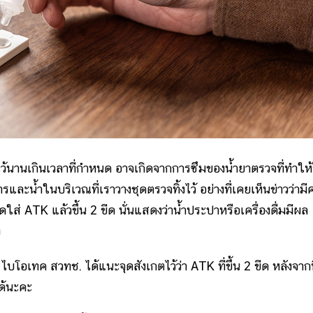
นานเกินเวลาที่กำหนด อาจเกิดจากการซึมของน้ำยาตรวจที่ทำให้ข
ารและน้ำในบริเวณที่เราวางชุดตรวจทิ้งไว้ อย่างที่เคยเห็นข่าวว่ามี
่ ATK แล้วขึ้น 2 ขีด นั่นแสดงว่าน้ำประปาหรือเครื่องดื่มมีผล
ง
โอเทค สวทช. ได้แนะจุดสังเกตไว้ว่า ATK ที่ขึ้น 2 ขีด หลังจากท
ได้นะคะ