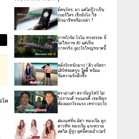
มีคนโทร. มา แต่ไม่รู้ว่าเป็น
เบอร์ใคร เช็กยังไง-ใช่
มิจฉาชีพหรือเปล่า ?
ภาพไวรัล โจโฉ ทรงธรรม นี่
ไม่ใช่ภาพ AI แต่เป็น
ภาพจริง งูอะไรใหญ่ขนาดนี้
คลั่งรักหนักมาก ! ดิว อริสรา
เสิร์ฟชอตจูบ วู้ดดี้ พร้อม
ข้อความรักลึกซึ้ง
ดราม่าเต๋า ดราก้อนไฟว์ ไม่
ไปงานเต้ จนแอนดี้ เขมพิมุก
้อโค
ต้องออกโรงแจง เพราะอะไร
ส่องแฟชั่น มิย่า ทองเจือ ลูก
สาวพีท ทองเจือ แจกความ
สดใส อู้หูว ลุคนี้สวยฉ่ำเว่อร์