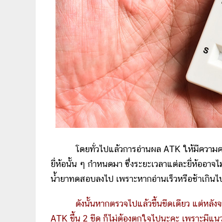
โดยทั่วไปแล้วการอ่านผล ATK ให้มีความคลาด
ยี่ห้อนั้น ๆ กำหนดมา ซึ่งระยะเวลาแต่ละยี่ห้ออา
น้ำยาทดสอบลงไป เพราะหากอ่านเร็วหรือช้าเกินไ
ดังนั้นหากตรวจไปแล้วขึ้นขีดเดียว แต่หลัง
ATK ขึ้น 2 ขีด ก็ไม่ต้องตกใจไปนะคะ เพราะมีแน