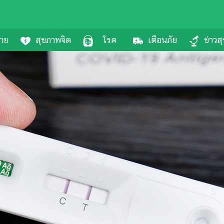
กาย
สุขภาพจิต
โรค
เตือนภัย
ข่าวส