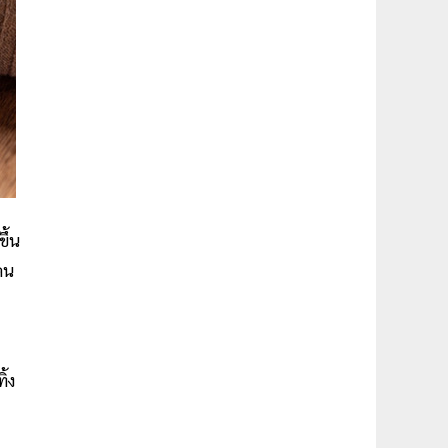
ึ้น
คน
ิ้ง