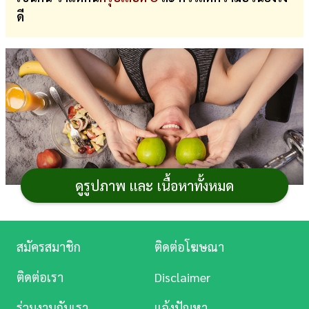
ดี
การ
เงิน
การ
ศึกษา
บันเทิง
ดู
หนัง
ดูรูปภาพ และ เนื้อหาทั้งหมด
Music
Station
สมัครสมาชิก
ติดต่อโฆษณา
ละคร
ลดน้ำหนัก
ตามกรุ๊ปเลือด O ให้
ลดความอ้วน
ได้อย่างใจ
ติดต่อเรา
Disclaimer
หวัง ด้วยแนวทางการเลือกรับประทานอาหาร รวมไปถึงวิธี
บันเทิง
ร่วมงานกับเรา
แจ้งปัญหา
ออกกำลังกาย
ต้องทำอย่างไร วิธีไหนที่จะช่วยให้คนเลือด