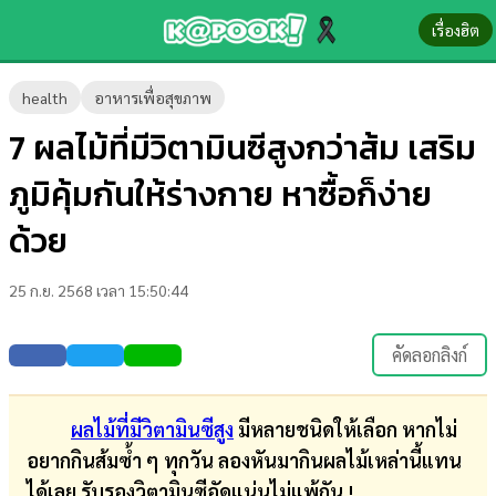
เรื่องฮิต
ข่าว-
health
อาหารเพื่อสุขภาพ
ความ
7 ผลไม้ที่มีวิตามินซีสูงกว่าส้ม เสริม
รู้
ภูมิคุ้มกันให้ร่างกาย หาซื้อก็ง่าย
ข่าว
ด้วย
ข่าว
25 ก.ย. 2568 เวลา 15:50:44
บันเทิง
ตรวจ
คัดลอกลิงก์
หวย
ผล
ผลไม้ที่มีวิตามินซีสูง
มีหลายชนิดให้เลือก หากไม่
บอล
อยากกินส้มซ้ำ ๆ ทุกวัน ลองหันมากินผลไม้เหล่านี้แทน
สด
ได้เลย รับรองวิตามินซีอัดแน่นไม่แพ้กัน !