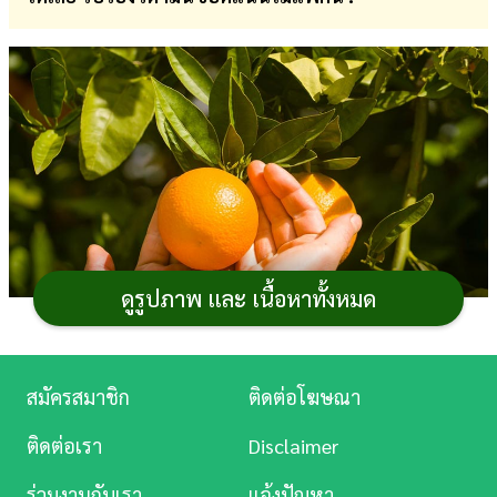
การ
เงิน
การ
ศึกษา
บันเทิง
ดู
หนัง
ดูรูปภาพ และ เนื้อหาทั้งหมด
Music
Station
เมื่อพูดถึง
ผลไม้ที่มีวิตามินซีสูง
หลายคนก็มักจะนึกถึง
สมัครสมาชิก
ติดต่อโฆษณา
ส้ม
เป็นอันดับแรก ซึ่งไม่ใช่เรื่องแปลกอะไรค่ะ เพราะตาม
ละคร
ติดต่อเรา
Disclaimer
ข้อมูลของกรมอนามัย กระทรวงสาธารณสุข ระบุว่า ส้มขนาด
บันเทิง
100 กรัม ให้วิตามินซีราว ๆ 50–60 มิลลิกรัม เลยทีเดียว แต่
ร่วมงานกับเรา
แจ้งปัญหา