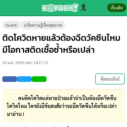
เรื่องฮิต
ข่าว-
health
เกร็ดความรู้เรื่องสุขภาพ
ความ
ติดโควิดหายแล้วต้องฉีดวัคซีนไหม
รู้
มีโอกาสติดเชื้อซ้ำหรือเปล่า
ข่าว
20 ม.ค. 2565 เวลา 14:37:13
ข่าว
บันเทิง
คัดลอกลิงก์
ตรวจ
หวย
คนติดโควิดแต่หายป่วยแล้วจำเป็นต้องฉีดวัคซีน
โควิดไหม ใครยังมีข้อสงสัยว่าจะฉีดวัคซีนได้หรือเปล่า
ผล
มาอ่าน !
บอล
สด