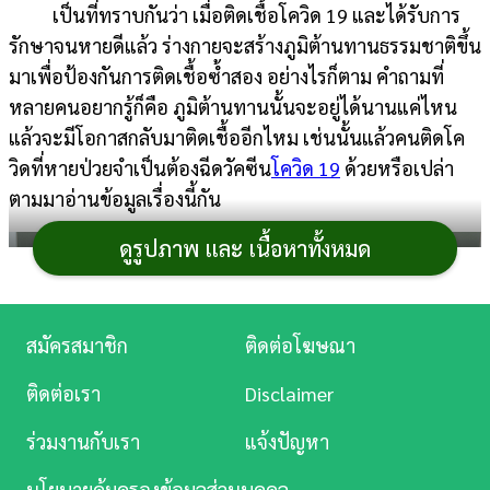
เป็นที่ทราบกันว่า เมื่อติดเชื้อโควิด 19 และได้รับการ
การ
รักษาจนหายดีแล้ว ร่างกายจะสร้างภูมิต้านทานธรรมชาติขึ้น
เงิน
มาเพื่อป้องกันการติดเชื้อซ้ำสอง อย่างไรก็ตาม คำถามที่
หลายคนอยากรู้ก็คือ ภูมิต้านทานนั้นจะอยู่ได้นานแค่ไหน
การ
แล้วจะมีโอกาสกลับมาติดเชื้ออีกไหม เช่นนั้นแล้วคนติดโค
ศึกษา
วิดที่หายป่วยจำเป็นต้องฉีดวัคซีน
โควิด 19
ด้วยหรือเปล่า
บันเทิง
ตามมาอ่านข้อมูลเรื่องนี้กัน
ดูรูปภาพ และ เนื้อหาทั้งหมด
ดู
หนัง
Music
สมัครสมาชิก
ติดต่อโฆษณา
Station
ติดต่อเรา
Disclaimer
ละคร
ร่วมงานกับเรา
แจ้งปัญหา
บันเทิง
นโยบายคุ้มครองข้อมูลส่วนบุคคล