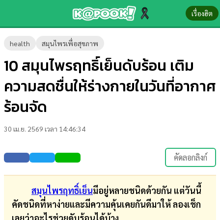
เรื่องฮิต
ข่าว-
health
สมุนไพรเพื่อสุขภาพ
ความ
10 สมุนไพรฤทธิ์เย็นดับร้อน เติม
รู้
ความสดชื่นให้ร่างกายในวันที่อากาศ
ข่าว
ร้อนจัด
ข่าว
30 เม.ย. 2569 เวลา 14:46:34
บันเทิง
ตรวจ
คัดลอกลิงก์
หวย
ผล
สมุนไพรฤทธิ์เย็น
มีอยู่หลายชนิดด้วยกัน แต่วันนี้
บอล
คัดชนิดที่หาง่ายและมีความคุ้นเคยกันดีมาให้ ลองเช็ก
สด
เลยว่าอะไรช่วยดับร้อนได้บ้าง