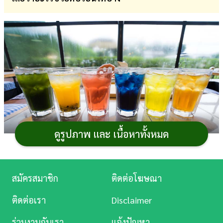
การ
เงิน
การ
ศึกษา
บันเทิง
ดู
หนัง
ดูรูปภาพ และ เนื้อหาทั้งหมด
Music
Station
สมัครสมาชิก
ติดต่อโฆษณา
วิธีคลายร้อน
ต้องเข้ารัว ๆ เพราะหน้าร้อนเมืองไทย
ละคร
ร้อนระอุจนแทบละลาย หลายคนคงกำลังมองหา
วิธีคลาย
ติดต่อเรา
Disclaimer
ร้อน
ดับกระหายกันอยู่ ซึ่งนอกจากเครื่องดื่มเย็น ๆ ที่ชื่นใจ
บันเทิง
ร่วมงานกับเรา
แจ้งปัญหา
แล้ว
สมุนไพร
ใกล้ตัวก็เป็นอีกหนึ่งวิธีดับร้อนที่ช่วยได้ดีไม่เบา