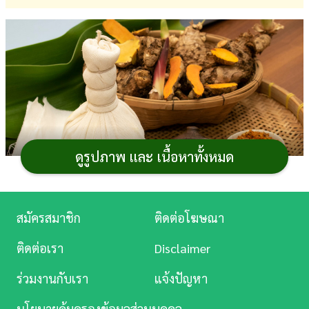
การ
เงิน
การ
ศึกษา
บันเทิง
ดูรูปภาพ และ เนื้อหาทั้งหมด
ดู
หนัง
Music
สมัครสมาชิก
ติดต่อโฆษณา
Station
สมุนไพรไทย
หลายชนิดถูกบรรจุอยู่ในตำรับยา ด้วย
ติดต่อเรา
Disclaimer
ความที่มีสรรพคุณที่ดีต่อร่างกายมนุษย์ โดยเฉพาะฤทธิ์ต้าน
ละคร
ร่วมงานกับเรา
แจ้งปัญหา
การอักเสบที่มีในสมุนไพร และวันนี้เราจะมาชี้เป้าว่า
บันเทิง
สมุนไพรต้านการอักเสบ
มีอะไรบ้างที่น่าสนใจ
นโยบายคุ้มครองข้อมูลส่วนบุคคล