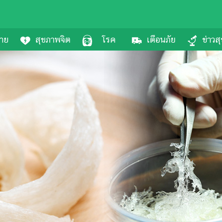
กาย
สุขภาพจิต
โรค
เตือนภัย
ข่าวส