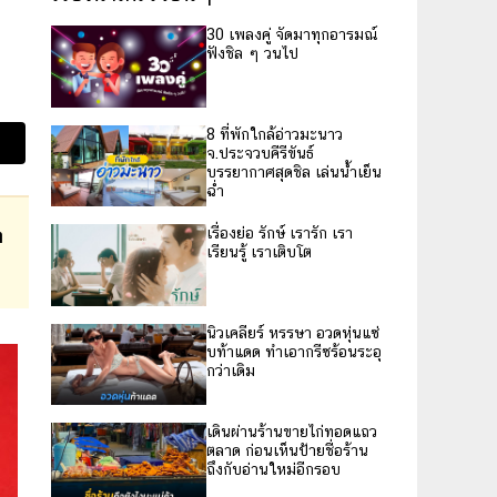
30 เพลงคู่ จัดมาทุกอารมณ์
ฟังชิล ๆ วนไป
8 ที่พักใกล้อ่าวมะนาว
จ.ประจวบคีรีขันธ์
บรรยากาศสุดชิล เล่นน้ำเย็น
ฉ่ำ
ก
เรื่องย่อ รักษ์ เรารัก เรา
เรียนรู้ เราเติบโต
นิวเคลียร์ หรรษา อวดหุ่นแซ่
บท้าแดด ทำเอากรีซร้อนระอุ
กว่าเดิม
เดินผ่านร้านขายไก่ทอดแถว
ตลาด ก่อนเห็นป้ายชื่อร้าน
ถึงกับอ่านใหม่อีกรอบ