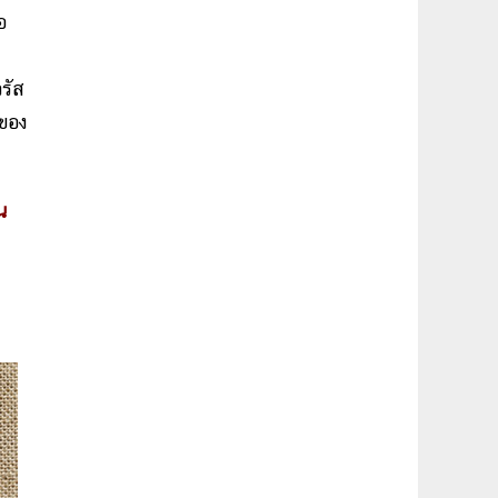
อ
รัส
นของ
น