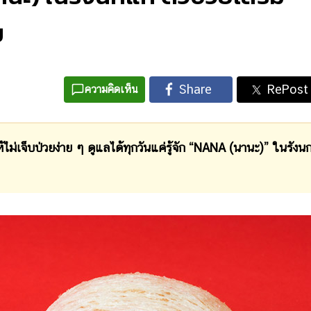
ย
ความคิดเห็น
เจ็บป่วยง่าย ๆ ดูแลได้ทุกวันแค่รู้จัก “NANA (นานะ)” ในรังน