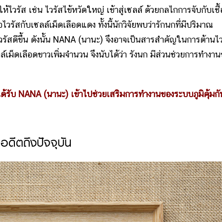
้ไวรัส เช่น ไวรัสไข้หวัดใหญ่ เข้าสู่เซลล์ ด้วยกลไกการจับกับเชื้
รัสกับเซลล์เม็ดเลือดแดง ทั้งนี้นักวิจัยพบว่ารักนกที่มีปริมาณ
สดีขึ้น ดังนั้น NANA (นานะ) จึงอาจเป็นสารสำคัญในการต้านไว
เม็ดเลือดขาวเพิ่มจำนวน จึงนับได้ว่า รังนก มีส่วนช่วยการทำงา
ได้รับ NANA (นานะ) เข้าไปช่วยเสริมการทำงานของระบบภูมิคุ้มกั
ดีตถึงปัจจุบัน