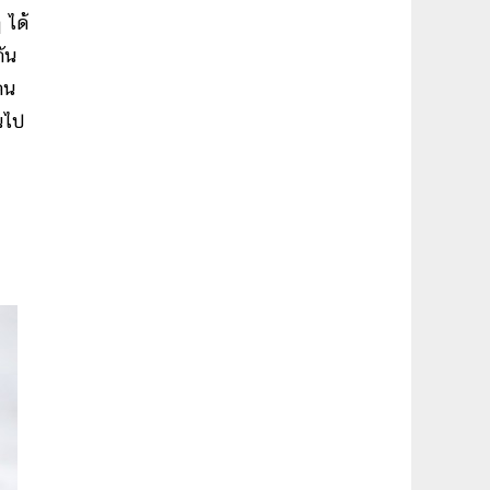
 ได้
กัน
ยคน
คนไป