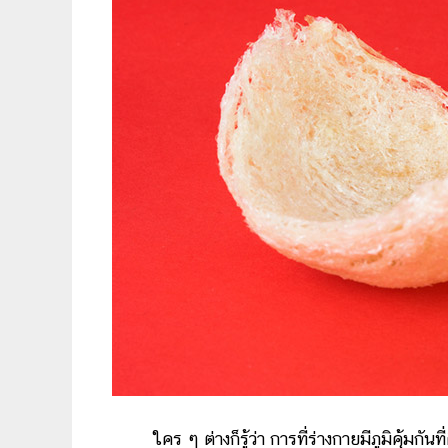
ใคร ๆ ต่างก็รู้ว่า การที่ร่างกายมีภูมิคุ้มกัน