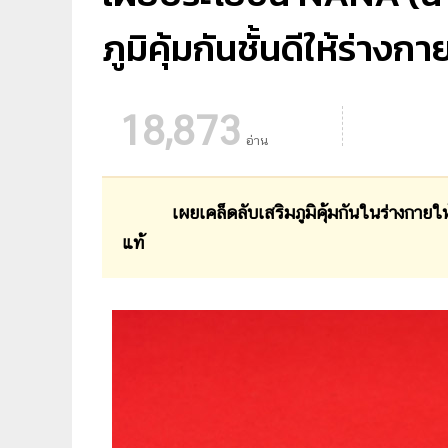
ภูมิคุ้มกันชั้นดีให้ร่างกา
18,873
อ่าน
เผยเคล็ดลับเสริมภูมิคุ้มกันในร่างกายให้ไม่
แท้