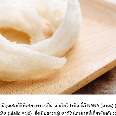
ุณสมบัติพิเศษ เพราะเป็น ไกลโคโปรตีน ที่มี NANA (นานะ) 
ค (Sialic Acid) ซึ่งเป็นสารกลุ่มคาร์โบไฮเดรตที่เกี่ยวข้องกับ