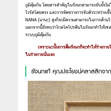
ภูมิคุ้มกัน โดยสารสำคัญในรังนกสามารถยับยั้งไม่ให
ไวรัสโดยตรง และการขัดขวางการจับตัวระหว่างเชื้อไว
NANA (นานะ) สูงก็จะมีความสามารถในการต้านไวรั
นอกจากนี้ยังพบว่าไกลโคโปรตีนในรังนกทำให้เซลล์
ระบบภูมิคุ้มกัน
เพราะฉะนั้นการดื่มรังนกก็จะทำให้ร่างกาย
ในร่างกายนั่นเอง
รังนกแท้ คุณประโยชน์คลาสสิกจากอ