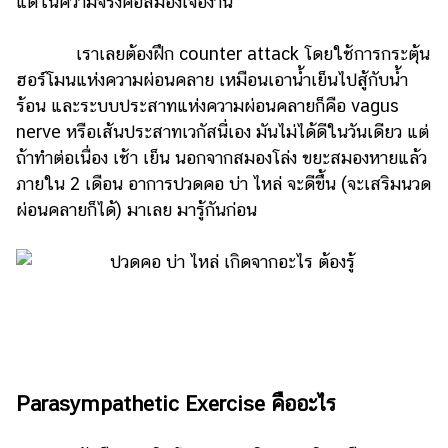
แต่ในความจริงคือสมองเจองาน
รถยนต์
เราเลยต้องฝึก counter attack โดยใช้การกระตุ้น
บ้าน
ฮอร์โมนแห่งความผ่อนคลาย เหมือนเอาน้ำเย็นไปสู้กับน้ำ
และ
ร้อน และระบบประสาทแห่งความผ่อนคลายก็คือ vagus
การ
nerve หรือเส้นประสาทเวกัสนี่เอง มันไม่ได้ดีในวันเดียว แต่
ตกแต่ง
ถ้าทำต่อเนื่อง เช้า เย็น นอกจากสมองโล่ง ขยะสมองหายแล้ว
มือ
ภายใน 2 เดือน อาการปวดคอ บ่า ไหล่ จะดีขึ้น (จะเสริมนวด
ถือ
ผ่อนคลายก็ได้) มาเลย มารู้กันก่อน
ราคา
ทอง
ราคา
น้ำมัน
วา
ไร
Parasympathetic Exercise คืออะไร
ตี้