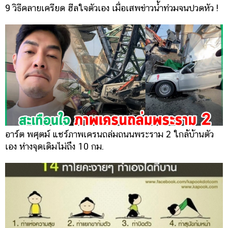
9 วิธีคลายเครียด ฮีลใจตัวเอง เมื่อเสพข่าวน้ำท่วมจนปวดหัว !
อาร์ต พศุตม์ แชร์ภาพเครนถล่มถนนพระราม 2 ใกล้บ้านตัว
เอง ห่างจุดเดิมไม่ถึง 10 กม.