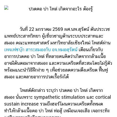
ไตล์
ดูด
วง
วันที่ 22 มกราคม 2569 ผศ.นพ.สุรัตน์ ตันประเวช
ผู้
หญิง
แพทย์ประสาทวิทยา ผู้เชี่ยวชาญด้านระบบประสาทและ
สมอง คณะแพทยศาสตร์ มหาวิทยาลัยเชียงใหม่ โพสต์ผ่าน
ผู้ชาย
เพจเฟซบุ๊ก สาระสมองกับ อจ.หมอสุรัตน์
เตือนเกี่ยวกับ
สุขภาพ
อาการปวดคอ บ่า ไหล่ ที่หลายคนคิดว่าเกิดจากกล้ามเนื้อ
อาจมีต้นตอมาจากสมอง และความเครียดที่สะสมโดยไม่รู้ตัว
ท่อง
พร้อมแนะนำวิธีฝึกง่าย ๆ เพื่อช่วยลดความตึงเครียด ฟื้นฟู
เที่ยว
สมอง และคลายอาการปวดเรื้อรังได้
สูตร
อาหาร
โพสต์ดังกล่าว ระบุว่า ปวดคอ บ่า ไหล่ เกิดจาก
ง่ายๆ
สมอง นั่นเพราะ sympathetic stimulation และ cortical
ช้อป
sustain increase รวมถึงฮอร์โมนความเครียดทั้งหมด
ทำให้กล้ามเนื้อคอ บ่า ไหล่ ห่อสู้ เหมือนเจอเสือ เจอกระทิง
ปิ้ง