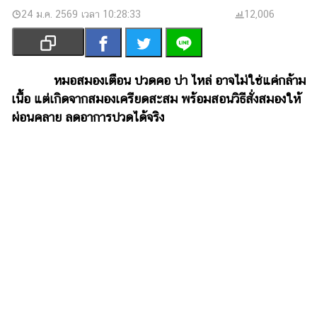
เงิน
24 ม.ค. 2569 เวลา 10:28:33
12,006
การ
ศึกษา
บันเทิง
หมอสมองเตือน ปวดคอ บ่า ไหล่ อาจไม่ใช่แค่กล้าม
เนื้อ แต่เกิดจากสมองเครียดสะสม พร้อมสอนวิธีสั่งสมองให้
รูปภาพ
ผ่อนคลาย ลดอาการปวดได้จริง
ดู
หนัง
Music
Station
ละคร
บันเทิง
เกาหลี
ไลฟ์