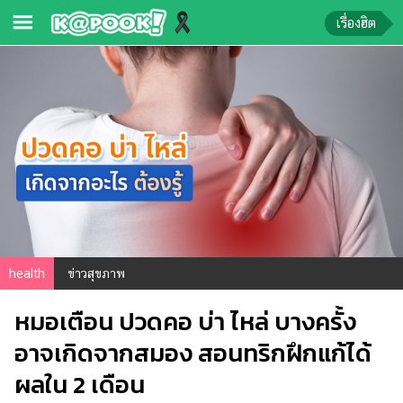
เรื่องฮิต
ข่าว-
ความ
รู้
ข่าว
ข่าว
บันเทิง
ตรวจ
health
ข่าวสุขภาพ
หวย
หมอเตือน ปวดคอ บ่า ไหล่ บางครั้ง
ผล
บอล
อาจเกิดจากสมอง สอนทริกฝึกแก้ได้
สด
ผลใน 2 เดือน
การ