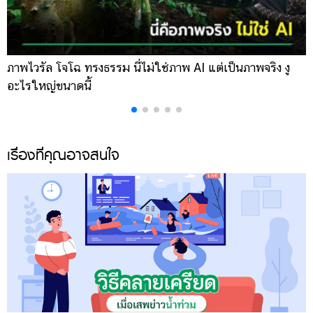
ภาพไวรัล โจโฉ ทรงธรรม นี่ไม่ใช่ภาพ AI แต่เป็นภาพจริง งู
ก
อะไรใหญ่ขนาดนี้
โ
เรื่องที่คุณอาจสนใจ