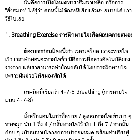
มันคือการเปิดโหมดพาราซิมพาเทติก หรือการ
แต่งงาน
"สั่งสมอง" ให้รู้ว่า ตอนนี้ไม่ต้องหนีเสือแล้วนะ สบายได้ เอา
แม่
วิธีไปเลย
และ
เด็ก
1. Breathing Exercise การฝึกหายใจเพื่อผ่อนคลายสมอง
สัตว์
เลี้ยง
ต้องบอกก่อนนิดหนึ่งว่า เวลาเครียด เราจะหายใจ
เร็ว เวลาพักผ่อนจะหายใจช้า นี่คือการสื่อสารอัตโนมัติของ
Infographic
ร่างกาย แต่เราสามารถทำย้อนกลับได้ โดยการฝึกหายใจ
บริการ
เพราะมันช่วยให้สมองพักได้
แอปฯ
เทคนิคนี้เรียกว่า 4-7-8 Breathing (การหายใจ
กระปุก
แบบ 4-7-8)
คอร์ส
นั่งหรือนอนในท่าที่สบาย / สูดลมหายใจเข้าเบา ๆ
ออนไลน์
ทางจมูก นับ 1 ถึง 4 / กลั้นหายใจไว้ นับ 1 ถึง 7 / จากนั้น
เรียน
ค่อย ๆ เป่าลมหายใจออกทางปากจนหมด พร้อมทำเสียงฟู่
เลข