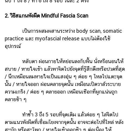
นับ 1 ถึง 8 / ทำ 6 ถึง 8 รอบ วันละ 2 ครั้ง
ออนไลน์
ติดต่อ
2. วิธีสแกนพังผืด Mindful Fascia Scan
โฆษณา
แจ้ง
เป็นการผสมผสานระหว่าง body scan, somatic
ปัญหา
practice และ myofascial release แบบไม่ต้องใช้
อุปกรณ์
ร่วม
งาน
กับ
หลับตา ผ่อนกายให้หย่อนลงกับพื้น นั่งหรือนอนให้
เรา
สบาย / หายใจเข้า แล้วพาจิตไปยังจุดที่รู้สึกตึงหรือปวดที่สุด
/ นึกเหมือนลมหายใจเป็นแสงอุ่น ๆ ค่อย ๆ ไหลไปแตะจุด
นั้น / หายใจออก ผ่อนคลายจุดนั้น เหมือนเปิดวาล์วระบาย
ความเกร็ง / ค่อย ๆ คลายออก เหมือนเชือกที่ผูกแน่นถูก
คลายช้า ๆ
ทำซ้ำ 3 ถึง 5 รอบที่จุดเดิม แล้วค่อย ๆ ไล่จิตไป
ตามแนวพังผืดที่เชื่อมโยงจากจุดนั้น อาจจะต่อไปที่ไหล่ หลัง
สะบัก หรือสะโพก / หายใจเข้าออกช้า ๆ ต่อเนื่อง ให้