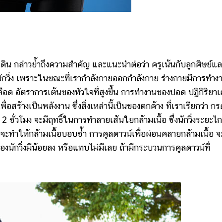
ิน กล่าวย้ำถึงความสำคัญ และแนะนำต่อว่า ครูเน้นกับลูกศิษย์แ
 นักวิ่ง เพราะในขณะที่เรากำลังกายออกกำลังกาย ร่างกายมีการทำง
ือด อัตราการเต้นของหัวใจที่สูงขึ้น การทำงานของปอด ปฏิกิริยาเ
สร้างเป็นพลังงาน ซึ่งสิ่งเหล่านี้เป็นของตกค้าง ที่เราเรียกว่า กร
 ชั่วโมง จะมีฤทธิ์ในการทำลายเส้นใยกล้ามเนื้อ ซึ่งนักวิ่งระยะไ
วันจะทำให้กล้ามเนื้อบอบช้ำ การคูลดาวน์เพื่อผ่อนคลายกล้ามเนื้อ จ
งนักวิ่งมีน้อยลง หรือแทบไม่มีเลย ถ้ามีกระบวนการคูลดาวน์ที่