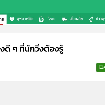
สุขภาพจิต
โรค
เตือนภัย
ข่าวส
กาย
ี ๆ ที่นักวิ่งต้องรู้
ค