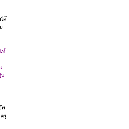
ได้
ับ
ให้
าม
ุ้น
อัพ
ครู