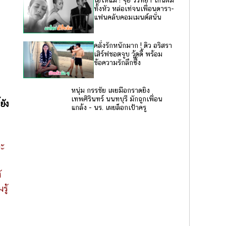
โอ้โหแม่ ! จุ๋ย วรัทยา โกนผม
ทั้งหัว หล่อเท่จนเพื่อนดารา-
แฟนคลับคอมเมนต์สนั่น
คลั่งรักหนักมาก ! ดิว อริสรา
เสิร์ฟชอตจูบ วู้ดดี้ พร้อม
ข้อความรักลึกซึ้ง
หนุ่ม กรรชัย เผยมือกราดยิง
เทพศิรินทร์ นนทบุรี มักถูกเพื่อน
ยัง
แกล้ง - นร. เผยล็อกเป้าครู
จะ
้
รู้