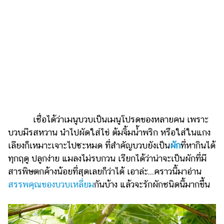
เงิน
การ
ศึกษา
บันเทิง
รูปภาพ
ดู
หนัง
เชื่อได้ว่าเมนูบวบเป็นเมนูโปรดของหลายคน เพราะ
Music
บวบมีรสหวาน นำไปผัดใส่ไข่ ต้มจิ้มน้ำพริก หรือใส่ในแกง
Station
เลียงก็เหมาะเจาะไปซะหมด ที่สำคัญบวบยังเป็น
ผัก
ที่หากินได้
ทุกฤดู ปลูกง่าย แมลงไม่รบกวน เรียกได้ว่าน่าจะเป็นผักที่มี
ละคร
สารพิษตกค้างน้อยที่สุดเลยก็ว่าได้ เอาล่ะ...คราวนี้มาอ่าน
บันเทิง
สรรพคุณของบวบเหลี่ยม
กันบ้าง แล้วจะรักผักชนิดนี้มากขึ้น
เกาหลี
ไลฟ์