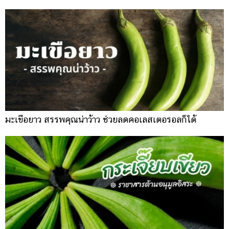
มะเขือยาว สรรพคุณน่าว้าว ช่วยลดคอเลสเตอรอลก็ได้