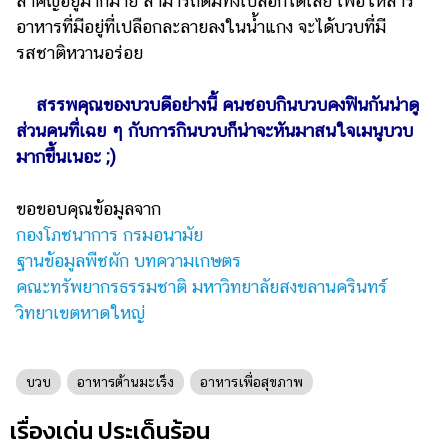
สำคัญอยู่มากมาย สามารถต้มทั้งเปลือกได้เลย เพื่อให้สาร
อาหารที่มีอยู่ที่เปลือกละลายลงในน้ำแกง จะได้บวบที่มี
รสชาติหวานอร่อย
สรรพคุณของบวบดีอย่างนี้ คนชอบกินบวบคงฟินกันน่าดู
ส่วนคนที่เฉย ๆ กับการกินบวบก็น่าจะหันมาสนใจเมนูบวบ
มากขึ้นเนอะ ;)
ขอขอบคุณข้อมูลจาก
กองโภชนาการ กรมอนามัย
ฐานข้อมูลพืชผัก บทความเกษตร
คณะทรัพยากรธรรมชาติ มหาวิทยาลัยสงขลานครินทร์
วิทยาเขตหาดใหญ่
บวบ
อาหารต้านมะเร็ง
อาหารเพื่อสุขภาพ
เรื่องเด่น ประเด็นร้อน