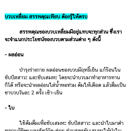
บวบเหลี่ยม สรรพคุณเพียบ ต้องรู้ให้ครบ
สรรพคุณของบวบเหลี่ยมมีอยู่แทบจะทุกส่วน ซึ่งเรา
จะจำแนกประโยชน์ของบวบตามส่วนต่าง ๆ ดังนี้
- ผลอ่อน
บำรุงร่างกาย ผลอ่อนของบวบมีฤทธิ์เย็น แก้ร้อนใน
ขับปัสสาวะ และขับเสมหะ โดยจะนำบวบมาทำอาหารทาน
ก็ได้ หรือจะนำผลอ่อนใส่น้ำพอท่วม ต้มให้เดือด แล้วดื่มเป็น
ชาบวบวันละ 2 ครั้ง เช้า-เย็น
- ใบ
ใช้ต้มดื่มเพื่อขับเสมหะ ขับปัสสาวะ และนำใบมาตำ
พอกแก้พิษแมลงสัตว์กัด-ต่อย ส่วนสูตรขับเสมหะให้นำใบ