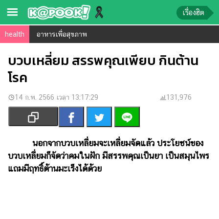
เรื่องฮิต
health
อาหารเพื่อสุขภาพ
ข่าว-
ความ
บวบเหลี่ยม สรรพคุณเพียบ กินต้าน
รู้
โรค
ข่าว
14 ก.พ. 2566 เวลา 13:17:29
131,976
ข่าว
บันเทิง
ตรวจ
นอกจากบวบเหลี่ยมจะเหลี่ยมจัดแล้ว ประโยชน์ของ
หวย
บวบเหลี่ยมก็จัดว่าคมในฝัก มีสรรพคุณเป็นยา เป็นสมุนไพร
แถมมีฤทธิ์ต้านมะเร็งได้ด้วย
ผล
บอล
สด
การ