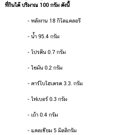
แต่งงาน
ที่กินได้ ปริมาณ 100 กรัม ดังนี้
แม่
- พลังงาน 18 กิโลแคลอรี
และ
เด็ก
- น้ำ 95.4 กรัม
สัตว์
เลี้ยง
- โปรตีน 0.7 กรัม
Infographic
- ไขมัน 0.2 กรัม
บริการ
- คาร์โบไฮเดรต 3.3. กรัม
แอปฯ
กระปุก
- ไฟเบอร์ 0.3 กรัม
คอร์ส
ออนไลน์
- เถ้า 0.4 กรัม
เรียน
- แคลเซียม 5 มิลลิกรัม
เลข