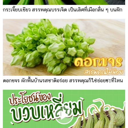
กระเจี๊ยบเขียว สรรพคุณบรรเจิด เป็นเลิศที่เมือกลื่น ๆ บนฝัก
ดอกขจร ผักพื้นบ้านรสชาติอร่อย สรรพคุณก็ใช่ย่อยซะที่ไหน