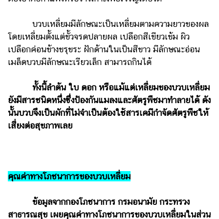
รถยนต์
บวบเหลี่ยมมีลักษณะเป็นเหลี่ยมตามความยาวของผล
บ้าน
โดยเหลี่ยมตั้งแต่ขั้วจรดปลายผล เปลือกสีเขียวเข้ม ผิว
และ
เปลือกค่อนข้างขรุขระ ฝักด้านในเป็นสีขาว มีลักษณะอ่อน
การ
เมล็ดบวบมีลักษณะเรียวเล็ก สามารถกินได้
ตกแต่ง
มือ
ทั้งนี้ลำต้น ใบ ดอก หรือแม้แต่เหลี่ยมของบวบเหลี่ยม
ถือ
ยังมีสารชนิดหนึ่งซึ่งป้องกันแมลงและศัตรูพืชมาทำลายได้ ดัง
นั้นบวบจึงเป็นผักที่ไม่จำเป็นต้องใช้สารเคมีกำจัดศัตรูพืชให้
ราคา
ทอง
เสี่ยงต่อสุขภาพเลย
ราคา
น้ำมัน
วา
คุณค่าทางโภชนาการของบวบเหลี่ยม
ไร
ข้อมูลจากกองโภชนาการ กรมอนามัย กระทรวง
ตี้
สาธารณสุข เผยคุณค่าทางโภชนาการของบวบเหลี่ยมในส่วน