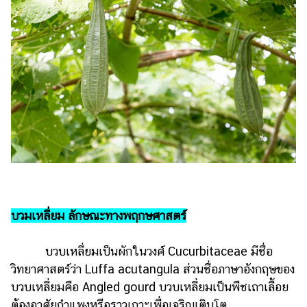
ไตล์
ดูด
วง
ผู้
หญิง
ผู้ชาย
สุขภาพ
ท่อง
เที่ยว
สูตร
บวมเหลี่ยม ลักษณะทางพฤกษศาสตร์
อาหาร
ง่ายๆ
บวบเหลี่ยมเป็นผักในวงศ์ Cucurbitaceae มีชื่อ
วิทยาศาสตร์ว่า Luffa acutangula ส่วนชื่อภาษาอังกฤษของ
ช้อป
บวบเหลี่ยมคือ Angled gourd บวบเหลี่ยมเป็นพืชเถาเลื้อย
ปิ้ง
ต้องอาศัยกำแพงหรือราวเกาะเพื่อเจริญเติบโต