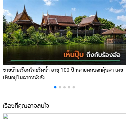
ขายบ้านเรือนไทยริมน้ำ อายุ 100 ปี หลายคนบอกคุ้นตา เคย
ผ
เห็นอยู่ในฉากหนังดัง
เ
เรื่องที่คุณอาจสนใจ