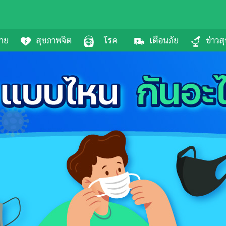
กาย
สุขภาพจิต
โรค
เตือนภัย
ข่าวส