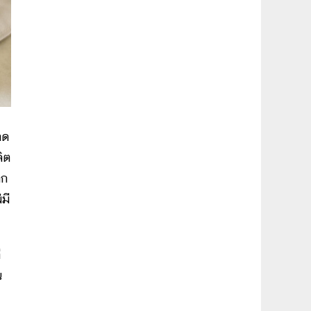
าด
ิต
็ก
มี
ี
น