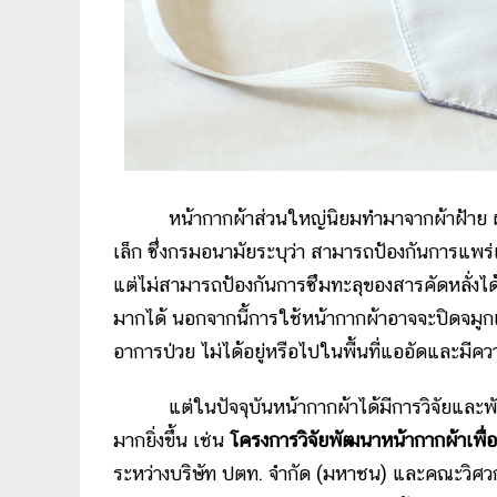
หน้ากากผ้าส่วนใหญ่นิยมทำมาจากผ้าฝ้าย ผ้าสาลู
เล็ก ซึ่งกรมอนามัยระบุว่า สามารถป้องกันการแพร
แต่ไม่สามารถป้องกันการซึมทะลุของสารคัดหลั่งได้ท
มากได้ นอกจากนี้การใช้หน้ากากผ้าอาจจะปิดจมูกแ
อาการป่วย ไม่ได้อยู่หรือไปในพื้นที่แออัดและมีควา
แต่ในปัจจุบันหน้ากากผ้าได้มีการวิจัยและพัฒนา
มากยิ่งขึ้น เช่น
โครงการวิจัยพัฒนาหน้ากากผ้าเพื่
ระหว่างบริษัท ปตท. จำกัด (มหาชน) และคณะวิศว