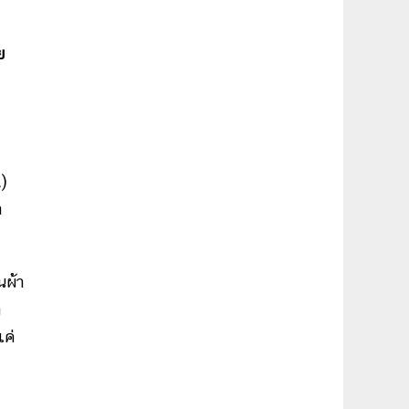
ย
.)
า
นผ้า
า
แค่