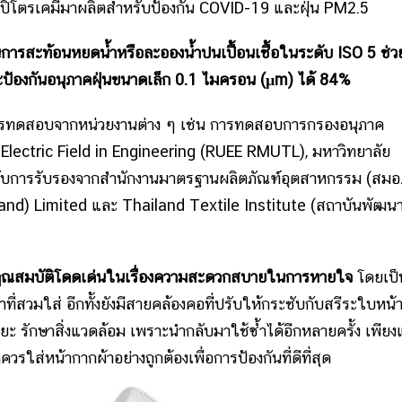
กปิโตรเคมีมาผลิตสำหรับป้องกัน COVID-19 และฝุ่น PM2.5
ารสะท้อนหยดน้ำหรือละอองน้ำปนเปื้อนเชื้อในระดับ ISO 5 ช่ว
และป้องกันอนุภาคฝุ่นขนาดเล็ก 0.1 ไมครอน (µm) ได้ 84%
รทดสอบจากหน่วยงานต่าง ๆ เช่น การทดสอบการกรองอนุภาค
Electric Field in Engineering (RUEE RMUTL), มหาวิทยาลัย
ด้รับการรับรองจากสำนักงานมาตรฐานผลิตภัณฑ์อุตสาหกรรม (สมอ
nd) Limited และ Thailand Textile Institute (สถาบันพัฒน
ี่มีคุณสมบัติโดดเด่นในเรื่องความสะดวกสบายในการหายใจ
โดยเป็
่สวมใส่ อีกทั้งยังมีสายคล้องคอที่ปรับให้กระชับกับสรีระใบหน้
 รักษาสิ่งแวดล้อม เพราะนำกลับมาใช้ซ้ำได้อีกหลายครั้ง เพียง
รใส่หน้ากากผ้าอย่างถูกต้องเพื่อการป้องกันที่ดีที่สุด