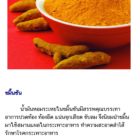
ขมิ้นชัน
น้ำมันหอมระเหยในขมิ้นชันมีสรรพคุณบรรเทา
อาการปวดท้อง ท้องอืด แน่นจุกเสียด ขับลม จึงนิยมนำขมิ้น
มาใช้สมานแผลในกระเพาะอาหาร ทำความสะอาดลำไส้
รักษาโรคกระเพาะอาหาร