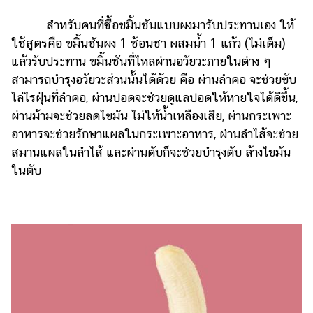
สำหรับคนที่ซื้อขมิ้นชันแบบผงมารับประทานเอง ให้
ใช้สูตรคือ ขมิ้นชันผง 1 ช้อนชา ผสมน้ำ 1 แก้ว (ไม่เต็ม)
แล้วรับประทาน ขมิ้นชันที่ไหลผ่านอวัยวะภายในต่าง ๆ
สามารถบำรุงอวัยวะส่วนนั้นได้ด้วย คือ ผ่านลำคอ จะช่วยขับ
ไล่ไรฝุ่นที่ลำคอ, ผ่านปอดจะช่วยดูแลปอดให้หายใจได้ดีขึ้น,
ผ่านม้ามจะช่วยลดไขมัน ไม่ให้น้ำเหลืองเสีย, ผ่านกระเพาะ
อาหารจะช่วยรักษาแผลในกระเพาะอาหาร, ผ่านลำไส้จะช่วย
สมานแผลในลำไส้ และผ่านตับก็จะช่วยบำรุงตับ ล้างไขมัน
ในตับ