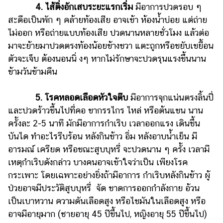
4. ไส้ติ่งอักเสบระยะแรกเริ่ม
มีอาการปวดรอบ ๆ
สะดือเป็นพัก ๆ คล้ายท้องเสีย อาจเข้า ห้องน้ำบ่อย แต่ถ่าย
ไม่ออก หรือถ่ายแบบท้องเสีย ปวดนานหลายชั่วโมง แล้วต่อ
มาจะย้ายมาปวดตรงท้องน้อยข้างขวา แตะถูกหรือขยับเขยื้อน
ตัวจะเจ็บ ต้องนอนนิ่ งๆ หากไม่รักษาจะปวดรุนแรงขึ้นนาน
ข้ามวันข้ามคืน
5. โรคหลอดเลือดหัวใจตีบ
มีอาการจุกแน่นตรงลิ้นปี่
และปวดร้าวขึ้นไปที่คอ ขากรรไกร ไหล่ หรือต้นแขน นาน
ครั้งละ 2-5 นาที มักมีอาการกำเริบ เวลาออกแรง เดินขึ้น
บันได ทำอะไรรีบร้อน หลังกินข้าว อิ่ม หลังอาบน้ำเย็น มี
อารมณ์ เครียด หรือขณะสูบบุหรี่ จะปวดนาน ๆ ครั้ง เวลามี
เหตุกำเริบดังกล่าว บางคนอาจเข้าใจว่าเป็น เพียงโรค
กระเพาะ โดยเฉพาะอย่างยิ่งถ้ามีอาการ กำเริบหลังกินข้าว ผู้
ป่วยอาจมีประวัติสูบบุหรี่ จัด ขาดการออกกำลังกาย อ้วน
เป็นเบาหวาน ความดันเลือดสูง หรือไขมันในเลือดสูง หรือ
อาจมีอายุมาก (ชายอายุ 45 ปีขึ้นไป, หญิงอายุ 55 ปีขึ้นไป)