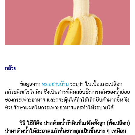
กล้วย
ข้อมูลจาก
หมอชาวบ้าน
ระบุว่า ในเนื้อและเปลือก
กล้วยมีเซโรโทนิน ซึ่งเป็นสารที่มีผลยับยั้งการหลั่งของน้ำย่อย
ของกระเพาะอาหาร และกระตุ้นให้ลำไส้เล็กบีบตัวมากขึ้น จึง
ช่วยรักษาแผลในกระเพาะอาหารและทำให้ระบายได้
วิธี ใช้ก็คือ นำกล้วยน้ำว้าดิบที่แก่จัดทั้งลูก (ทั้งเปลือก)
นำมาล้างน้ำให้สะอาดแล้วหั่นขวางลูกเป็นชิ้นบาง ๆ เหมือน