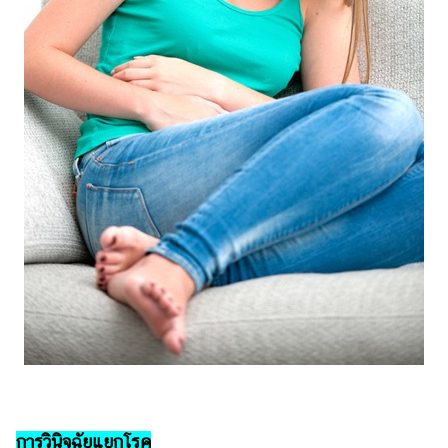
การวินิจฉัยแยกโรค