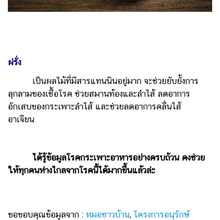
ฝรั่ง
เป็นผลไม้ที่มีสารแทนนินอยู่มาก จะช่วยยับยั้งการ
ลุกลามของเชื้อโรค ช่วยสมานท้องและลำไส้ ลดอาการ
อักเสบของกระเพาะลำไส้ และช่วยลดอาการคลื่นไส้
อาเจียน
ได้รู้ข้อมูลโรคกระเพาะอาหารอย่างครบถ้วน คงช่วย
ให้ทุกคนห่างไกลจากโรคนี้ได้มากขึ้นแล้วล่ะ
ขอขอบคุณข้อมูลจาก :
หมอชาวบ้าน
,
โครงการอนุรักษ์