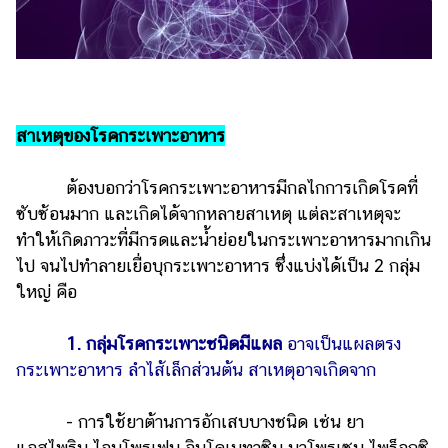
รถยนต์
บ้าน
และ
การ
ตกแต่ง
สาเหตุของโรคกระเพาะอาหาร
มือ
ต้องบอกว่าโรคกระเพาะอาหารมีกลไกการเกิดโรคที่
ถือ
ซับซ้อนมาก และเกิดได้จากหลายสาเหตุ แต่ละสาเหตุจะ
ราคา
ทำให้เกิดภาวะที่มีกรดและน้ำย่อยในกระเพาะอาหารมากเกิน
ทอง
ไป จนไปทำลายเยื่อบุกระเพาะอาหาร ซึ่งแบ่งได้เป็น 2 กลุ่ม
ราคา
ใหญ่ คือ
น้ำมัน
1. กลุ่มโรคกระเพาะชนิดมีแผล
อาจเป็นแผลตรง
วา
กระเพาะอาหาร ลำไส้เล็กส่วนต้น สาเหตุอาจเกิดจาก
ไร
ตี้
- การใช้ยาต้านการอักเสบบางชนิด เช่น ยา
แอสไพริน ไอบูโพรเฟน อินโดเมทาซิน นาโพรเซน ไพร็อกซิ