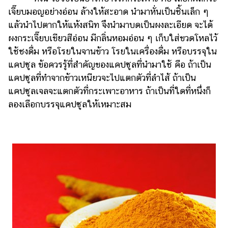
เจี๊ยบมอญอย่างอ่อน ล้างให้สะอาด นำมาหั่นเป็นชิ้นเล็ก ๆ
แล้วนำไปตากให้แห้งสนิท จึงนำมาบดเป็นผงละเอียด จะได้
ผงกระเจี๊ยบเขียวสีอ่อน มีกลิ่นหอมอ่อน ๆ เก็บใส่ขวดโหลไว้
ใช้ชงดื่ม หรือโรยในจานข้าว โรยในเครื่องดื่ม หรือบรรจุใน
แคปซูล ข้อควรรู้ที่สำคัญของแคปซูลที่นำมาใช้ คือ ถ้าเป็น
แคปซูลที่ทำจากข้าวเหนียวจะไปแตกตัวที่ลำไส้ ถ้าเป็น
แคปซูลเจลจะแตกตัวที่กระเพาะอาหาร ถ้าเป็นที่ใดที่หนึ่งก็
ลองเลือกบรรจุแคปซูลให้เหมาะสม