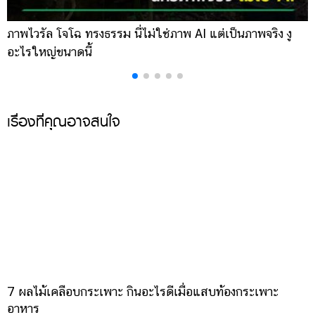
ภาพไวรัล โจโฉ ทรงธรรม นี่ไม่ใช่ภาพ AI แต่เป็นภาพจริง งู
ก
อะไรใหญ่ขนาดนี้
โ
เรื่องที่คุณอาจสนใจ
7 ผลไม้เคลือบกระเพาะ กินอะไรดีเมื่อแสบท้องกระเพาะ
อาหาร