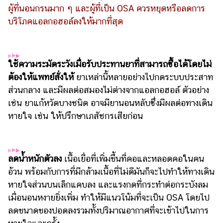
ออนไลน์
ผู้ที่นอนกรนมาก ๆ และผู้ที่เป็น OSA ควรหยุดหรือลดการ
บริโภคแอลกอฮอล์ลงให้มากที่สุด
ติดต่อ
โฆษณา
แจ้ง
ปัญหา
ใช้ความระมัดระวังเมื่อรับประทานยาที่สามารถซื้อได้โดยไม่
ต้องให้แพทย์สั่งให้
ยาเหล่านี้หลายอย่างไปกดระบบประสาท
ร่วม
ส่วนกลาง และมีผลต่อสมองไม่ต่างจากแอลกอฮอล์ ตัวอย่าง
งาน
เช่น ยาแก้หวัดบางชนิด อาจมียานอนหลับซึ่งมีผลต่อทางเดิน
กับ
เรา
หายใจ เช่น ให้ปรึกษาเภสัชกรเสียก่อน
ลดน้ำหนักตัวลง
เนื้อเยื่อที่เพิ่มขึ้นที่คอและหลอดคอในคน
อ้วน พร้อมกับการที่มีกล้ามเนื้อที่ไม่ดีมันก็จะไปทำให้ทางเดิน
หายใจส่วนบนเล็กแคบลง และแรงกดที่กระทำต่อกระบังลม
เมื่อนอนหงายยิ่งเพิ่ม ทำให้มีแนวโน้มที่จะเป็น OSA โดยไป
ลดขนาดของปอดลงรวมทั้งปริมาณอากาศที่จะเข้าไปในการ