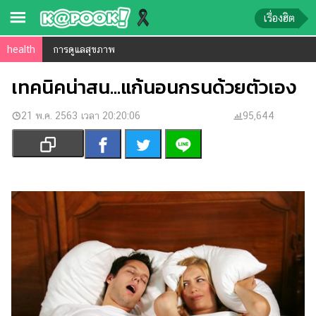
เรื่องฮิต
health
การดูแลสุขภาพ
ข่าว-
ความ
เทคนิคน่าสน...แก้นอนกรนด้วยตัวเอง
รู้
21 พ.ค. 2563 เวลา 20:20:06
95,644
ข่าว
ข่าว
บันเทิง
ตรวจ
หวย
ผล
บอล
สด
การ