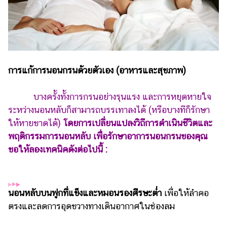
เงิน
การ
ศึกษา
บันเทิง
การแก้การนอนกรนด้วยตัวเอง (อาหารและสุขภาพ)
รูปภาพ
บางครั้งทั้งการกรนอย่างรุนแรง และการหยุดหายใจ
ดู
ระหว่างนอนหลับก็สามารถบรรเทาลงได้ (หรือบางทีก็รักษา
หนัง
ให้หายขาดได้)
โดยการเปลี่ยนแปลงวิถีการดำเนินชีวิตและ
Music
พฤติกรรมการนอนหลับ เพื่อรักษาอาการนอนกรนของคุณ
Station
ขอให้ลองเทคนิคดังต่อไปนี้ :
ละคร
บันเทิง
เกาหลี
นอนหลับบนฟูกที่แข็งและหมอนรองศีรษะต่ำ
เพื่อให้ลำคอ
ตรงและลดการอุดขวางทางเดินอากาศในช่องลม
ไลฟ์