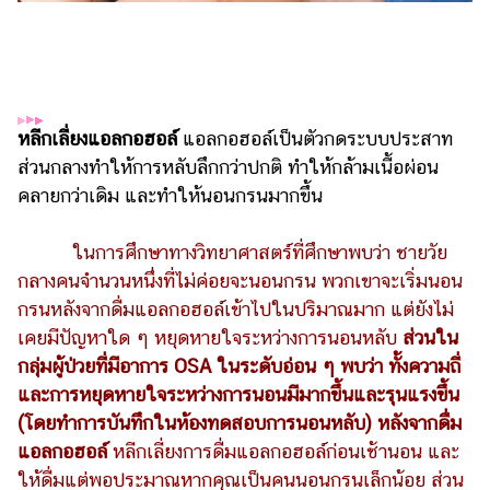
แต่งงาน
แม่
และ
เด็ก
หลีกเลี่ยงแอลกอฮอล์
แอลกอฮอล์เป็นตัวกดระบบประสาท
สัตว์
ส่วนกลางทำให้การหลับลึกกว่าปกติ ทำให้กล้ามเนื้อผ่อน
เลี้ยง
คลายกว่าเดิม และทำให้นอนกรนมากขึ้น
Infographic
ในการศึกษาทางวิทยาศาสตร์ที่ศึกษาพบว่า ชายวัย
บริการ
กลางคนจำนวนหนึ่งที่ไม่ค่อยจะนอนกรน พวกเขาจะเริ่มนอน
กรนหลังจากดื่มแอลกอฮอล์เข้าไปในปริมาณมาก แต่ยังไม่
แอปฯ
เคยมีปัญหาใด ๆ หยุดหายใจระหว่างการนอนหลับ
ส่วนใน
กระปุก
กลุ่มผู้ป่วยที่มีอาการ OSA ในระดับอ่อน ๆ พบว่า ทั้งความถี่
คอร์ส
และการหยุดหายใจระหว่างการนอนมีมากขึ้นและรุนแรงขึ้น
ออนไลน์
(โดยทำการบันทึกในห้องทดสอบการนอนหลับ) หลังจากดื่ม
เรียน
แอลกอฮอล์
หลีกเลี่ยงการดื่มแอลกอฮอล์ก่อนเช้านอน และ
เลข
ให้ดื่มแต่พอประมาณหากคุณเป็นคนนอนกรนเล็กน้อย ส่วน