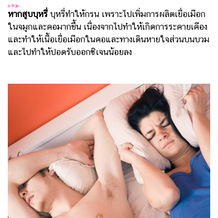
รถยนต์
หากสูบบุหรี่
บุหรี่ทำให้กรน เพราะไปเพิ่มการผลิตเยื่อเมือก
ในจมูกและคอมากขึ้น เนื่องจากไปทำให้เกิดการระคายเคือง
บ้าน
และทำให้เนื้อเยื่อเมือกในคอและทางเดินหายใจส่วนบนบวม
และ
และไปทำให้ปอดรับออกซิเจนน้อยลง
การ
ตกแต่ง
มือ
ถือ
ราคา
ทอง
ราคา
น้ำมัน
วา
ไร
ตี้