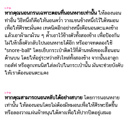
ไตล์
หากคุณนอนกรนเฉพาะตอนที่นอนหงายเท่านั้น
ให้ลองนอน
ดูด
ท่าอื่น วิธีหนึ่งก็คือให้นอนคว่ำ วางแขนข้างหนึ่งไว้ใต้หมอน
วง
เพื่อให้ศีรษะมั่นคง เทคนิคอีกอย่างหนึ่งคือนอนตะแคงข้าง
ผู้
แล้วเอาผ้ามาม้วน ๆ ค้ำเอาไว้ข้างตัวทั้งสองข้าง เพื่อป้องกัน
หญิง
ไม่ให้กลิ้งตัวกลับไปนอนหงายได้อีก หรืออาจทดลองใช้
ผู้ชาย
"snore-ball" โดยเย็บกระเป๋าติดไว้ที่ด้านหลังของเสื้อนอน
ด้านบน โดยให้อยู่ระหว่างหัวไหล่ทั้งสองข้าง จากนั้นเอาลูก
สุขภาพ
กอล์ฟ หรือลูกเทนนิสใส่ลงไปในกระเป๋านั้น มันจะช่วยบังคับ
ท่อง
ให้เราต้องนอนตะแคง
เที่ยว
สูตร
อาหาร
หากคุณสามารถนอนหลับได้อย่างสบาย
โดยการนอนหงาย
ง่ายๆ
เท่านั้น ให้ลองนอนโดยไม่ต้องมีหมอนเพื่อให้ศีรษะยืดขึ้น
หรือลองวางแผ่นผ้าหนุนใต้คางเพื่อให้ปากปิดอยู่เสมอ
ช้อป
ปิ้ง