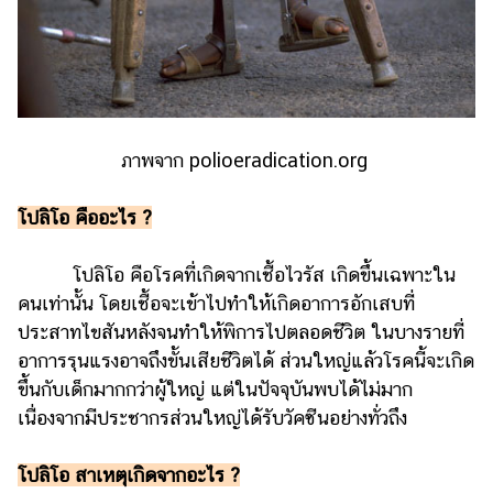
รถยนต์
บ้าน
และ
การ
ตกแต่ง
ภาพจาก polioeradication.org
มือ
ถือ
โปลิโอ คืออะไร ?
ราคา
โปลิโอ คือโรคที่เกิดจากเชื้อไวรัส เกิดขึ้นเฉพาะใน
ทอง
คนเท่านั้น โดยเชื้อจะเข้าไปทำให้เกิดอาการอักเสบที่
ราคา
ประสาทไขสันหลังจนทำให้พิการไปตลอดชีวิต ในบางรายที่
น้ำมัน
อาการรุนแรงอาจถึงขั้นเสียชีวิตได้ ส่วนใหญ่แล้วโรคนี้จะเกิด
ขึ้นกับเด็กมากกว่าผู้ใหญ่ แต่ในปัจจุบันพบได้ไม่มาก
วา
เนื่องจากมีประชากรส่วนใหญ่ได้รับวัคซีนอย่างทั่วถึง
ไร
ตี้
โปลิโอ สาเหตุเกิดจากอะไร ?