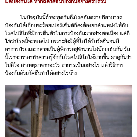
ไตล์
แต่ป้องกันได้ หากฉีดวัคซีนป้องกันอย่างครบถ้วน
ดูด
ในปัจจุบันนี้ถ้าจะพูดกันถึงโรคอันตรายที่สามารถ
วง
ป้องกันได้เกือบจะร้อยเปอร์เซ็นต์ก็คงต้องยกตำแหน่งให้กับ
โรคโปลิโอที่มีการตื่นตัวในการป้องกันมาอย่างต่อเนื่อง แต่ก็
ผู้
ใช่ว่าโรคนี้จะหมดไป เพราะยังมีผู้ที่ไม่ได้รับวัคซีนจนมี
หญิง
อาการป่วยและกลายเป็นผู้พิการอยู่จำนวนไม่น้อยเช่นกัน วัน
ผู้ชาย
นี้เราจะพามาทำความรู้จักกับโรคโปลิโอให้มากขึ้น มาดูกันว่า
สุขภาพ
โปลิโอ สาเหตุมาจากอะไร อาการเป็นอย่างไร แล้ววิธีการ
ป้องกันด้วยวัคซีนทำได้อย่างไรบ้าง
ท่อง
เที่ยว
สูตร
อาหาร
ง่ายๆ
ช้อป
ปิ้ง