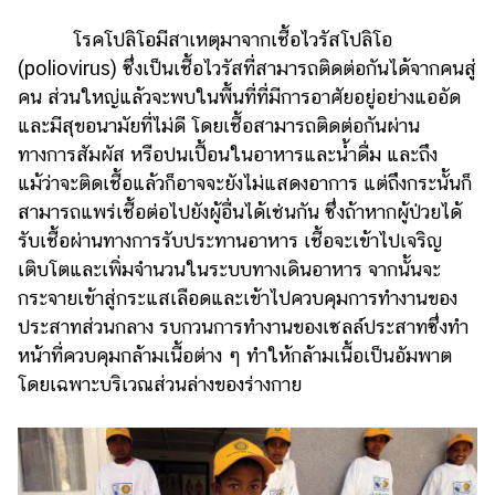
แต่งงาน
โรคโปลิโอมีสาเหตุมาจากเชื้อไวรัสโปลิโอ
แม่
(poliovirus) ซึ่งเป็นเชื้อไวรัสที่สามารถติดต่อกันได้จากคนสู่
และ
คน ส่วนใหญ่แล้วจะพบในพื้นที่ที่มีการอาศัยอยู่อย่างแออัด
เด็ก
และมีสุขอนามัยที่ไม่ดี โดยเชื้อสามารถติดต่อกันผ่าน
สัตว์
ทางการสัมผัส หรือปนเปื้อนในอาหารและน้ำดื่ม และถึง
เลี้ยง
แม้ว่าจะติดเชื้อแล้วก็อาจจะยังไม่แสดงอาการ แต่ถึงกระนั้นก็
สามารถแพร่เชื้อต่อไปยังผู้อื่นได้เช่นกัน ซึ่งถ้าหากผู้ป่วยได้
Infographic
รับเชื้อผ่านทางการรับประทานอาหาร เชื้อจะเข้าไปเจริญ
บริการ
เติบโตและเพิ่มจำนวนในระบบทางเดินอาหาร จากนั้นจะ
กระจายเข้าสู่กระแสเลือดและเข้าไปควบคุมการทำงานของ
แอปฯ
ประสาทส่วนกลาง รบกวนการทำงานของเซลล์ประสาทซึ่งทำ
กระปุก
หน้าที่ควบคุมกล้ามเนื้อต่าง ๆ ทำให้กล้ามเนื้อเป็นอัมพาต
โดยเฉพาะบริเวณส่วนล่างของร่างกาย
คอร์ส
ออนไลน์
เรียน
เลข