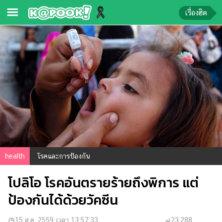
เรื่องฮิต
ข่าว-
ความ
รู้
ข่าว
ข่าว
บันเทิง
ตรวจ
หวย
health
โรคและการป้องกัน
ผล
โปลิโอ โรคอันตรายร้ายถึงพิการ แต่
บอล
สด
ป้องกันได้ด้วยวัคซีน
การ
15 ส.ค. 2559 เวลา 13:57:33
23,288