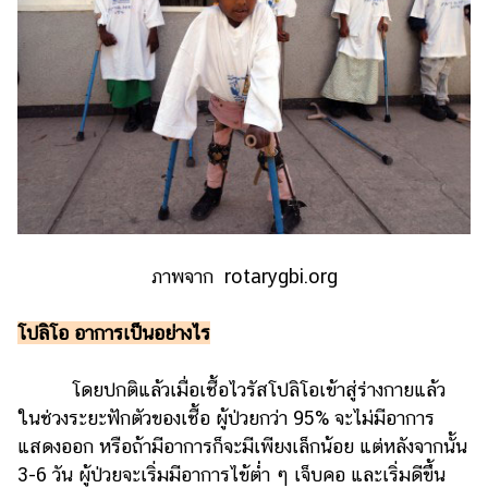
ออนไลน์
ติดต่อ
โฆษณา
แจ้ง
ปัญหา
ร่วม
งาน
กับ
เรา
ภาพจาก rotarygbi.org
โปลิโอ อาการเป็นอย่างไร
โดยปกติแล้วเมื่อเชื้อไวรัสโปลิโอเข้าสู่ร่างกายแล้ว
ในช่วงระยะฟักตัวของเชื้อ ผู้ป่วยกว่า 95% จะไม่มีอาการ
แสดงออก หรือถ้ามีอาการก็จะมีเพียงเล็กน้อย แต่หลังจากนั้น
3-6 วัน ผู้ป่วยจะเริ่มมีอาการไข้ต่ำ ๆ เจ็บคอ และเริ่มดีขึ้น