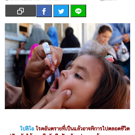
เงิน
การ
ศึกษา
บันเทิง
รูปภาพ
ดู
หนัง
Music
Station
ละคร
บันเทิง
เกาหลี
ไลฟ์
โปลิโอ
โรคอันตรายที่เป็นแล้วอาจพิการไปตลอดชีวิต