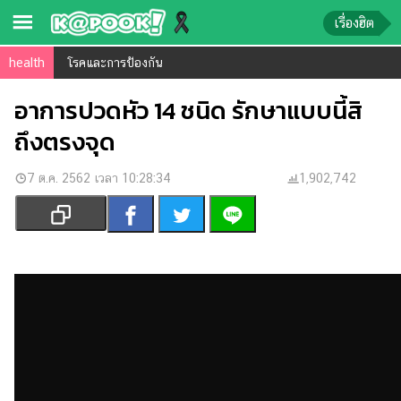
เรื่องฮิต
health
โรคและการป้องกัน
ข่าว-
ความ
อาการปวดหัว 14 ชนิด รักษาแบบนี้สิ
รู้
ถึงตรงจุด
ข่าว
7 ต.ค. 2562 เวลา 10:28:34
1,902,742
ข่าว
บันเทิง
ตรวจ
หวย
ผล
บอล
สด
การ