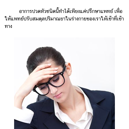
ออนไลน์
อาการปวดหัวชนิดนี้ทำได้เพียงแค่ปรึกษาแพทย์ เพื่อ
ติดต่อ
ให้แพทย์ปรับสมดุลปริมาณยาในร่างกายของเราให้เข้าที่เข้า
โฆษณา
ทาง
แจ้ง
ปัญหา
ร่วม
งาน
กับ
เรา