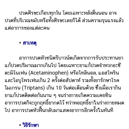
แต่งงาน
ปวดศีรษะเกือบทุกวัน โดยเฉพาะหลังตื่นนอน อาจ
แม่
ปวดที่บริเวณขมับหรือทั้งศีรษะเลยก็ได้ ส่วนความรุนแรงแล้ว
และ
แต่อาการของแต่ละคน
เด็ก
สัตว์
*
สาเหตุ
เลี้ยง
Infographic
อาการปวดหัวชนิดรีบาวน์ดเกิดจากการรับประทานยา
แก้ปวดปริมาณมากเกินไป โดยเฉพาะยาแก้ปวดจำพวกอะซี
บริการ
ตะมิโนเฟน (Acetaminophen) หรือไทลินอล, แอสไพริน
และไอบูโพรเฟนเกิน 2 ครั้งต่อสัปดาห์ รวมทั้งยารักษาโรค
แอปฯ
ไมเกรน (Triptans) เกิน 10 วันต่อเดือนด้วย ซึ่งเมื่อเรากิน
กระปุก
ยาแก้ปวดติดต่อกันนาน ๆ จนร่างกายเกิดความเคยชิน
คอร์ส
อาการปวดก็จะถูกฤทธิ์ยากดไว้ ทว่าพอฤทธิ์ยาในร่างกายหมด
ออนไลน์
ไป อาการปวดหัวฟื้นกลับมาแสดงอาการอีกครั้งในทันที
เรียน
เลข
*
วิธีรักษา