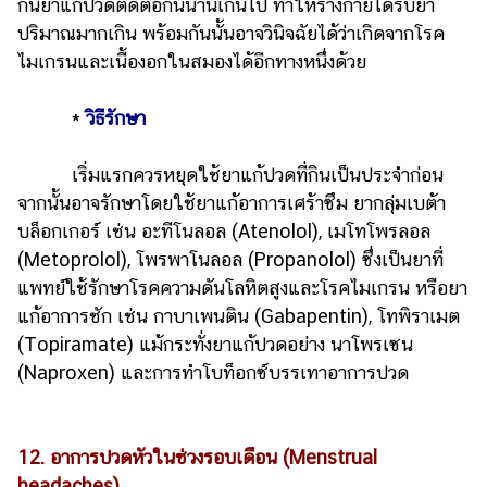
กินยาแก้ปวดติดต่อกันนานเกินไป ทำให้ร่างกายได้รับยา
ปริมาณมากเกิน พร้อมกันนั้นอาจวินิจฉัยได้ว่าเกิดจากโรค
ไมเกรนและเนื้องอกในสมองได้อีกทางหนึ่งด้วย
*
วิธีรักษา
เริ่มแรกควรหยุดใช้ยาแก้ปวดที่กินเป็นประจำก่อน
จากนั้นอาจรักษาโดยใช้ยาแก้อาการเศร้าซึม ยากลุ่มเบต้า
บล็อกเกอร์ เช่น อะทีโนลอล (Atenolol), เมโทโพรลอล
(Metoprolol), โพรพาโนลอล (Propanolol) ซึ่งเป็นยาที่
แพทย์ใช้รักษาโรคความดันโลหิตสูงและโรคไมเกรน หรือยา
แก้อาการชัก เช่น กาบาเพนติน (Gabapentin), โทพิราเมต
(Topiramate) แม้กระทั่งยาแก้ปวดอย่าง นาโพรเซน
(Naproxen) และการทำโบท็อกซ์บรรเทาอาการปวด
12. อาการปวดหัวในช่วงรอบเดือน (Menstrual
headaches)