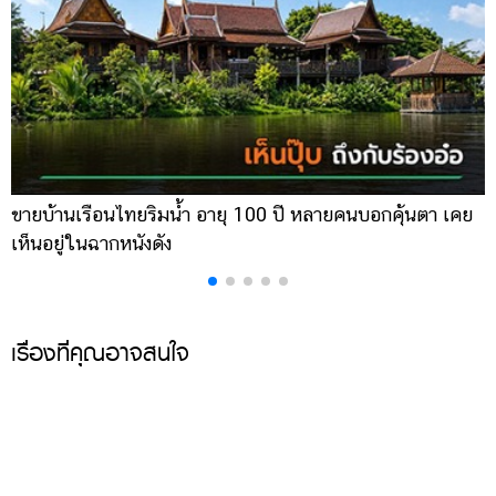
ขายบ้านเรือนไทยริมน้ำ อายุ 100 ปี หลายคนบอกคุ้นตา เคย
ผ
เห็นอยู่ในฉากหนังดัง
เ
เรื่องที่คุณอาจสนใจ