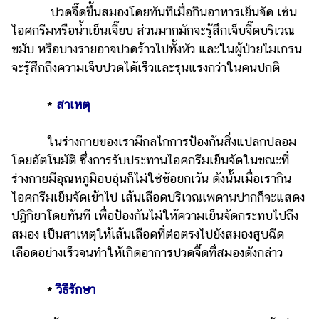
ปวดจี๊ดขึ้นสมองโดยทันทีเมื่อกินอาหารเย็นจัด เช่น
ไอศกรีมหรือน้ำเย็นเจี๊ยบ ส่วนมากมักจะรู้สึกเจ็บจี๊ดบริเวณ
ขมับ หรือบางรายอาจปวดร้าวไปทั้งหัว และในผู้ป่วยไมเกรน
จะรู้สึกถึงความเจ็บปวดได้เร็วและรุนแรงกว่าในคนปกติ
*
สาเหตุ
ในร่างกายของเรามีกลไกการป้องกันสิ่งแปลกปลอม
โดยอัตโนมัติ ซึ่งการรับประทานไอศกรีมเย็นจัดในขณะที่
ร่างกายมีอุณหภูมิอบอุ่นก็ไม่ใช่ข้อยกเว้น ดังนั้นเมื่อเรากิน
ไอศกรีมเย็นจัดเข้าไป เส้นเลือดบริเวณเพดานปากก็จะแสดง
ปฏิกิยาโดยทันที เพื่อป้องกันไม่ให้ความเย็นจัดกระทบไปถึง
สมอง เป็นสาเหตุให้เส้นเลือดที่ต่อตรงไปยังสมองสูบฉีด
เลือดอย่างเร็วจนทำให้เกิดอาการปวดจี๊ดที่สมองดังกล่าว
*
วิธีรักษา