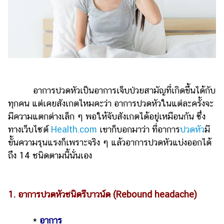
รถยนต์
บ้าน
และ
การ
ตกแต่ง
มือ
อาการปวดหัวเป็นอาการเจ็บป่วยสามัญที่เกิดขึ้นได้กับ
ถือ
ทุกคน แต่เคยสังเกตไหมคะว่า อาการปวดหัวในแต่ละครั้งจะ
ราคา
มีความแตกต่างเล็ก ๆ พอให้จับสังเกตได้อยู่เหมือนกัน ซึ่ง
ทอง
ทางเว็บไซต์
Health.com
เขาก็บอกมาว่า ที่อาการ
ปวดหัว
มี
ขั้นความรุนแรงก็เพราะจริง ๆ แล้วอาการปวดหัวแบ่งออกได้
ราคา
ถึง 14 ชนิดตามนี้นั่นเอง
น้ำมัน
วา
ไร
1. อาการปวดหัวชนิดรีบาวน์ด (Rebound headache)
ตี้
*
อาการ