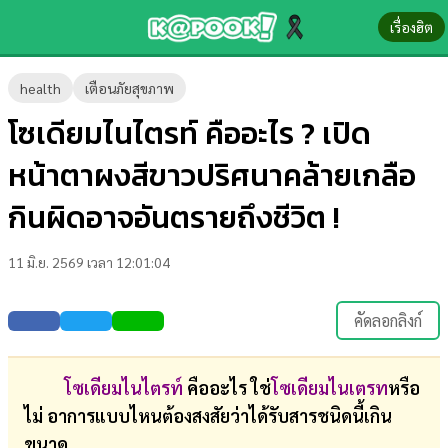
เรื่องฮิต
ข่าว-
health
เตือนภัยสุขภาพ
ความ
โซเดียมไนไตรท์ คืออะไร ? เปิด
รู้
หน้าตาผงสีขาวปริศนาคล้ายเกลือ
ข่าว
กินผิดอาจอันตรายถึงชีวิต !
ข่าว
11 มิ.ย. 2569 เวลา 12:01:04
บันเทิง
ตรวจ
คัดลอกลิงก์
หวย
ผล
โซเดียมไนไตรท์
คืออะไร ใช่
โซเดียมไนเตรท
หรือ
บอล
ไม่ อาการแบบไหนต้องสงสัยว่าได้รับสารชนิดนี้เกิน
สด
ขนาด