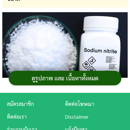
การ
เงิน
การ
ศึกษา
บันเทิง
ดู
หนัง
ดูรูปภาพ และ เนื้อหาทั้งหมด
Music
Station
สมัครสมาชิก
ติดต่อโฆษณา
จากเหตุการณ์ที่เจ้าของร้านอาหารนำผงสีขาวมาใส่ใน
ละคร
น้ำซุปก๋วยเตี๋ยวโดยเข้าใจว่าเป็นเกลือ ส่งผลให้ผู้รับประทาน
ติดต่อเรา
Disclaimer
มีอาการผิดปกติและต้องเข้ารับการรักษาในโรงพยาบาล
บันเทิง
ร่วมงานกับเรา
แจ้งปัญหา
หลายราย จนนำไปสู่การตั้งข้อสันนิษฐานว่าสารดังกล่าวอาจ