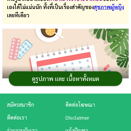
เองได้ไม่แม่นนัก ทั้งที่เป็นเรื่องสำคัญของ
สุขภาพผู้หญิง
การ
เลยทีเดียว
เงิน
การ
ศึกษา
บันเทิง
ดู
หนัง
ดูรูปภาพ และ เนื้อหาทั้งหมด
Music
Station
สมัครสมาชิก
ติดต่อโฆษณา
ละคร
ติดต่อเรา
Disclaimer
วงจรประจำเดือน
หรือ
รอบเดือน
เป็นกระบวนการทาง
บันเทิง
ร่วมงานกับเรา
แจ้งปัญหา