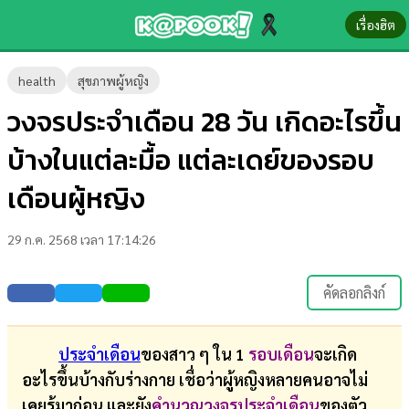
เรื่องฮิต
ข่าว-
health
สุขภาพผู้หญิง
ความ
วงจรประจำเดือน 28 วัน เกิดอะไรขึ้น
รู้
บ้างในแต่ละมื้อ แต่ละเดย์ของรอบ
ข่าว
เดือนผู้หญิง
ข่าว
29 ก.ค. 2568 เวลา 17:14:26
บันเทิง
ตรวจ
คัดลอกลิงก์
หวย
ผล
ประจำเดือน
ของสาว ๆ ใน 1
รอบเดือน
จะเกิด
บอล
อะไรขึ้นบ้างกับร่างกาย เชื่อว่าผู้หญิงหลายคนอาจไม่
สด
เคยรู้มาก่อน และยัง
คำนวณวงจรประจำเดือน
ของตัว