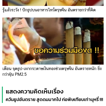
รู้แล้วระวัง ! ปักธูปบนอาหารไหว้ตรุษจีน อันตรายกว่าที่คิด
เตือน จุดธูป-เผากระดาษเงินทองช่วงตรุษจีน อันตรายหนัก ยิ่ง
กว่าฝุ่น PM2.5
แสดงความคิดเห็นเรื่อง
ควันธูปอันตราย สูดดมมากไป ก่อพิษเทียบเท่าบุหรี่ !!!