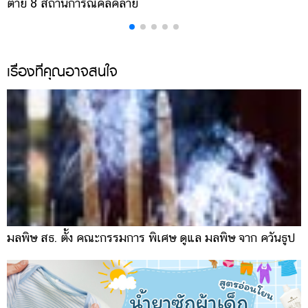
ตาย 8 สถานการณ์คลี่คลาย
ล
เรื่องที่คุณอาจสนใจ
มลพิษ สธ. ตั้ง คณะกรรมการ พิเศษ ดูแล มลพิษ จาก ควันธูป