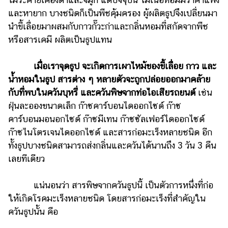
และหายาก บางชนิดก็เป็นพืชคุ้มครอง ผู้ผลิตธูปจึงเปลี่ยนมา
รถยนต์
นำขี้เลื่อยมาผสมกับกาวกั๊วะก่าและกลิ่นหอมที่สกัดจากพืช
บ้าน
หรือสารเคมี ผลิตเป็นธูปแทน
และ
การ
เมื่อเราจุดธูป จะเกิดการเผาไหม้ของขี้เลื่อย กาว และ
ตกแต่ง
น้ำหอมในธูป สารต่าง ๆ หลายตัวจะถูกปล่อยออกมาคล้าย
มือ
กับที่พบในควันบุหรี่ และควันพิษจากท่อไอเสียรถยนต์
เช่น
ถือ
ฝุ่นละอองขนาดเล็ก ก๊าซคาร์บอนไดออกไซด์ ก๊าซ
ราคา
คาร์บอนมอนอกไซด์ ก๊าซมีเทน ก๊าซซัลเฟอร์ไดออกไซด์
ทอง
ก๊าซไนโตรเจนไดออกไซด์ และสารก่อมะเร็งหลายชนิด อีก
ทั้งธูปบางชนิดสามารถส่งกลิ่นและควันได้นานถึง 3 วัน 3 คืน
ราคา
เลยทีเดียว
น้ำมัน
วา
แน่นอนว่า สารพิษจากควันธูปนี้ เป็นตัวการหนึ่งที่ก่อ
ไร
ให้เกิดโรคมะเร็งหลายชนิด โดยสารก่อมะเร็งที่สำคัญใน
ตี้
ควันธูปนั้น คือ