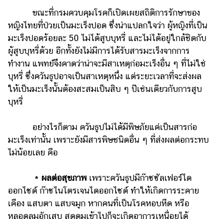
ออนไลน์
ขณะที่กรมควบคุมโรคก็เปิดเผยสถิติการรักษาของ
ติดต่อ
หญิงไทยที่ป่วยเป็นมะเร็งปอด ซึ่งน่าแปลกใจว่า ผู้หญิงที่เป็น
โฆษณา
มะเร็งปอดร้อยละ 50 ไม่ได้สูบบุหรี่ และไม่ได้อยู่ใกล้ชิดกับ
ผู้สูบบุหรี่ด้วย อีกทั้งยังไม่มีการได้รับสารมะเร็งจากการ
แจ้ง
ปัญหา
ทำงาน แพทย์จึงคาดว่าน่าจะมีสาเหตุก่อมะเร็งอื่น ๆ ที่ไม่ใช่
บุหรี่ ซึ่งควันธูปอาจเป็นสาเหตุหนึ่ง แต่ระยะเวลาที่จะส่งผล
ร่วม
ให้เป็นมะเร็งนั้นต้องสะสมเป็นสิบ ๆ ปีเช่นเดียวกับการสูบ
งาน
บุหรี่
กับ
เรา
อย่างไรก็ตาม ควันธูปไม่ได้มีพิษภัยแค่เป็นสารก่อ
มะเร็งเท่านั้น เพราะยังมีสารพิษชนิดอื่น ๆ ที่ส่งผลต่อกระทบ
ไม่น้อยเลย คือ
*
ผลต่อสุขภาพ
เพราะควันธูปมีก๊าซซัลเฟอร์ได
ออกไซด์ ก๊าซไนโตรเจนไดออกไซด์ ทำให้เกิดการระคาย
เคือง แสบตา แสบจมูก หากคนที่เป็นโรคหอบหืด หรือ
หลอดลมอักเสบ สูดดมเข้าไปก็จะเกิดอาการเหนื่อยได้