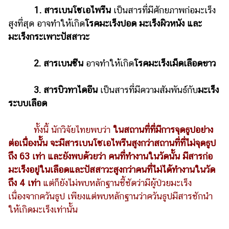
แต่งงาน
1. สารเบนโซเอไพรีน
เป็นสารที่มีศักยภาพก่อมะเร็ง
สูงที่สุด อาจทำให้เกิด
โรคมะเร็งปอด มะเร็งผิวหนัง และ
แม่
มะเร็งกระเพาะปัสสาวะ
และ
เด็ก
2. สารเบนซีน
อาจทำให้เกิด
โรคมะเร็งเม็ดเลือดขาว
สัตว์
เลี้ยง
3. สารบิวทาไดอีน
เป็นสารที่มีความสัมพันธ์กับ
มะเร็ง
Infographic
ระบบเลือด
บริการ
ทั้งนี้ นักวิจัยไทยพบว่า
ในสถานที่ที่มีการจุดธูปอย่าง
ต่อเนื่องนั้น จะมีสารเบนโซเอไพรีนสูงกว่าสถานที่ที่ไม่จุดธูป
แอปฯ
ถึง 63 เท่า และยังพบด้วยว่า คนที่ทำงานในวัดนั้น มีสารก่อ
กระปุก
มะเร็งอยู่ในเลือดและปัสสาวะสูงกว่าคนที่ไม่ได้ทำงานในวัด
คอร์ส
ถึง 4 เท่า
แต่ก็ยังไม่พบหลักฐานชี้ชัดว่ามีผู้ป่วยมะเร็ง
ออนไลน์
เนื่องจากควันธูป เพียงแต่พบหลักฐานว่าควันธูปมีสารชักนำ
ให้เกิดมะเร็งเท่านั้น
เรียน
เลข