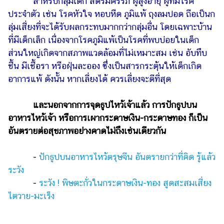
สำหรับกลุ่มเด็ก สตรีมีครรภ์ ผู้สูงอายุ ผู้ที่มีโรค
ประจำตัว เช่น โรคหัวใจ หอบหืด ภูมิแพ้ ถุงลมปอด ถือเป็นก
ลุ่มเสี่ยงที่จะได้รับผลกระทบมากกว่ากลุ่มอื่น โดยเฉพาะบ้าน
ที่มีเด็กเล็ก เนื่องจากโรคภูมิแพ้เป็นโรคที่พบบ่อยในเด็ก
ส่วนใหญ่เกิดจากสภาพแวดล้อมที่ไม่เหมาะสม เช่น อับทึบ
ชื้น มีเชื้อรา หรือฝุ่นละออง ซึ่งเป็นสารกระตุ้นให้เด็กเกิด
อาการแพ้ ดังนั้น หากเลี่ยงได้ ควรเลี่ยงจะดีที่สุด
และนอกจากการจุดธูปไหว้เจ้าแล้ว การปักธูปบน
อาหารไหว้เจ้า หรือการเผากระดาษเงิน-กระดาษทอง ก็เป็น
อันตรายต่อสุขภาพอย่างคาดไม่ถึงเช่นเดียวกัน
-
ปักธูปบนอาหารไหว้ตรุษจีน อันตรายกว่าที่คิด รู้แล้ว
ระวัง
-
ระวัง ! พิษตะกั่วในกระดาษเงิน-ทอง สูดสะสมเสี่ยง
ไตวาย-มะเร็ง