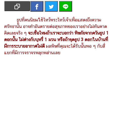
เงิน
การ
ศึกษา
ธูปที่คนนิยมใช้ไหว้พระไหว้เจ้าเพื่อแสดงถึงความ
ศรัทธานั้น อาจทำอันตรายต่อสุขภาพของเราอย่างไม่ทันคาด
บันเทิง
คิดเลยจริง ๆ
จะเชื่อไหมถ้าเราจะบอกว่า พิษภัยจากควันธูป 1
ดอกนั้น ไม่ต่างกับบุหรี่ 1 มวน หรือถ้าจุดธูป 3 ดอกในบ้านที่
รูปภาพ
มีการระบายอากาศไม่ดี
มลพิษที่คุณจะได้รับนั้นพอ ๆ กับสี่
ดู
แยกที่มีการจราจรพลุกพล่านเลย
หนัง
Music
Station
ละคร
บันเทิง
เกาหลี
ไลฟ์