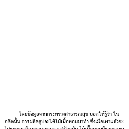
ไตล์
ดูด
วง
ผู้
หญิง
ผู้ชาย
สุขภาพ
ท่อง
เที่ยว
สูตร
อาหาร
ง่ายๆ
โดยข้อมูลจากกระทรวงสาธารณสุข บอกให้รู้ว่า ใน
ช้อป
อดีตนั้น การผลิตธูปจะใช้ไม้เนื้อหอมมาทำ ซึ่งเมื่อเผาแล้วจะ
ปิ้ง
ไม่ระคายเคืองตาและจมูก แต่ปัจจุบัน ไม้เนื้อหอมมีราคาแพง