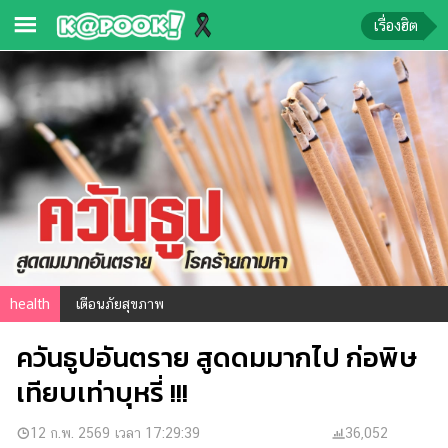
เรื่องฮิต
ข่าว-
ความ
รู้
ข่าว
ข่าว
บันเทิง
ตรวจ
health
เตือนภัยสุขภาพ
หวย
ควันธูปอันตราย สูดดมมากไป ก่อพิษ
ผล
บอล
เทียบเท่าบุหรี่ !!!
สด
การ
12 ก.พ. 2569 เวลา 17:29:39
36,052