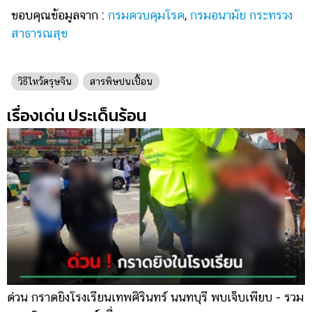
ขอบคุณข้อมูลจาก :
กรมควบคุมโรค
,
กรมอนามัย กระทรวง
สาธารณสุข
วิธีไหว้ตรุษจีน
สารพิษปนเปื้อน
เรื่องเด่น ประเด็นร้อน
ด่วน กราดยิงโรงเรียนเทพศิรินทร์ นนทบุรี พบเจ็บเพียบ - รวม
ส