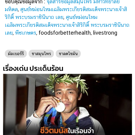
ขอบคุณข้อมูลจาก :
จุลสารข้อมูลสมุนไพร มหาวิทยาลัย
มหิดล
,
ศูนย์หม่อนไหมเฉลิมพระเกียรติสมเด็จพระนางเจ้าสิ
ริกิติ์ พระบรมราชินีนาถ เลย
,
ศูนย์หม่อนไหม
เฉลิมพระเกียรติสมเด็จพระนางเจ้าสิริกิติ์ พระบรมราชินีนาถ
เลย
,
พืชเกษตร
, foodsforbetterhealth, livestrong
มัลเบอร์รี
ชาสมุนไพร
ชาลดไขมัน
เรื่องเด่น ประเด็นร้อน