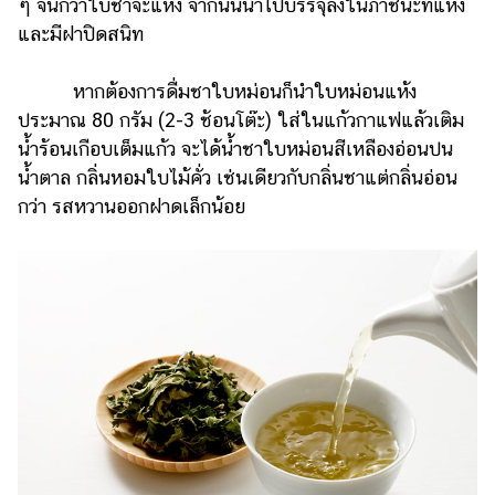
ๆ จนกว่าใบชาจะแห้ง จากนั้นนำไปบรรจุลงในภาชนะที่แห้ง
และมีฝาปิดสนิท
หากต้องการดื่มชาใบหม่อนก็นำใบหม่อนแห้ง
ประมาณ 80 กรัม (2-3 ช้อนโต๊ะ) ใส่ในแก้วกาแฟแล้วเติม
น้ำร้อนเกือบเต็มแก้ว จะได้น้ำชาใบหม่อนสีเหลืองอ่อนปน
น้ำตาล กลิ่นหอมใบไม้คั่ว เช่นเดียวกับกลิ่นชาแต่กลิ่นอ่อน
กว่า รสหวานออกฝาดเล็กน้อย