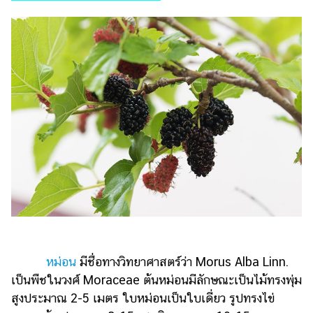
ไตล์
ดูด
วง
ผู้
หญิง
ผู้ชาย
สุขภาพ
ท่อง
เที่ยว
สูตร
อาหาร
ง่ายๆ
หม่อน
มีชื่อทางวิทยาศาสตร์ว่า Morus Alba Linn.
ช้อป
เป็นพืชในวงศ์ Moraceae ต้นหม่อนมีลักษณะเป็นไม้ทรงพุ่ม
ปิ้ง
สูงประมาณ 2-5 เมตร ใบหม่อนเป็นใบเดี่ยว รูปทรงไข่