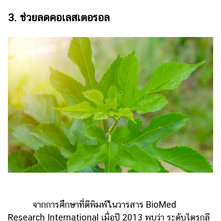
ออนไลน์
3. ช่วยลดคอเลสเตอรอล
ติดต่อ
โฆษณา
แจ้ง
ปัญหา
ร่วม
งาน
กับ
เรา
จากการศึกษาที่ตีพิมพ์ในวารสาร BioMed
Research International เมื่อปี 2013 พบว่า ระดับไตรกลี