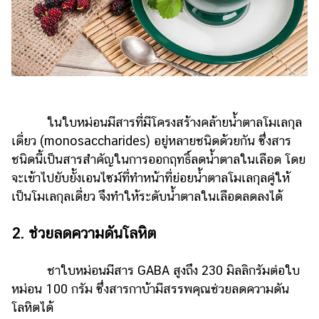
แต่งงาน
แม่
และ
เด็ก
สัตว์
เลี้ยง
ในใบหม่อนมีสารที่มีโครงสร้างคล้ายน้ำตาลโมเลกุล
Infographic
เดี่ยว (monosaccharides) อยู่หลายชนิดด้วยกัน ซึ่งสาร
ชนิดนี้เป็นสารสำคัญในการออกฤทธิ์ลดน้ำตาลในเลือด โดย
บริการ
จะเข้าไปยับยั้งเอนไซม์ที่ทำหน้าที่ย่อยน้ำตาลโมเลกุลคู่ให้
เป็นโมเลกุลเดี่ยว จึงทำให้ระดับน้ำตาลในเลือดลดลงได้
แอปฯ
กระปุก
2. ช่วยลดความดันโลหิต
คอร์ส
ออนไลน์
ชาใบหม่อนมีสาร GABA สูงถึง 230 มิลลิกรัมต่อใบ
หม่อน 100 กรัม ซึ่งสารกาบ้ามีสรรพคุณช่วยลดความดัน
เรียน
โลหิตได้
เลข