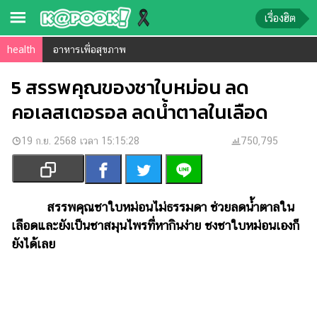
เรื่องฮิต
health
อาหารเพื่อสุขภาพ
ข่าว-
ความ
5 สรรพคุณของชาใบหม่อน ลด
รู้
คอเลสเตอรอล ลดน้ำตาลในเลือด
ข่าว
19 ก.ย. 2568 เวลา 15:15:28
750,795
ข่าว
บันเทิง
ตรวจ
สรรพคุณชาใบหม่อนไม่ธรรมดา ช่วยลดน้ำตาลใน
หวย
เลือดและยังเป็นชาสมุนไพรที่หากินง่าย ชงชาใบหม่อนเองก็
ยังได้เลย
ผล
บอล
สด
การ