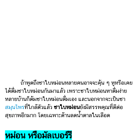
เงิน
การ
ศึกษา
บันเทิง
รูปภาพ
ดู
หนัง
Music
ถ้าพูดถึงชาใบหม่อนหลายคนอาจจะคุ้น ๆ หูหรือเคย
Station
ได้ดื่มชาใบหม่อนกันมาแล้ว เพราะชาใบหม่อนหาดื่มง่าย
หลายบ้านก็ต้มชาใบหม่อนดื่มเอง และนอกจากจะเป็นชา
ละคร
สมุนไพร
ที่ใกล้ตัวแล้ว
ชาใบหม่อน
ยังมีสรรพคุณที่ดีต่อ
บันเทิง
สุขภาพอีกมาก โดยเฉพาะด้านลดน้ำตาลในเลือด
เกาหลี
ไลฟ์
หม่อน หรือมัลเบอร์รี