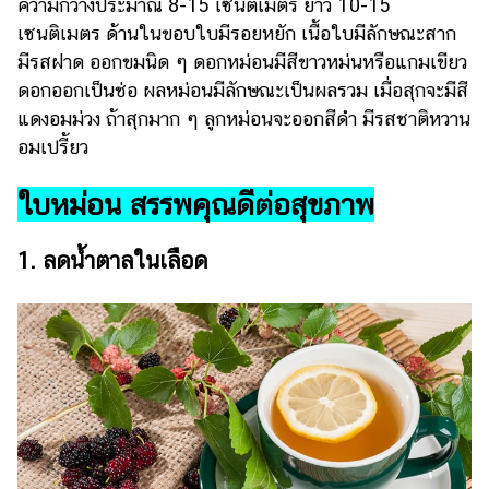
ความกว้างประมาณ 8-15 เซนติเมตร ยาว 10-15
รถยนต์
เซนติเมตร ด้านในขอบใบมีรอยหยัก เนื้อใบมีลักษณะสาก
มีรสฝาด ออกขมนิด ๆ ดอกหม่อนมีสีขาวหม่นหรือแกมเขียว
บ้าน
ดอกออกเป็นช่อ ผลหม่อนมีลักษณะเป็นผลรวม เมื่อสุกจะมีสี
และ
แดงอมม่วง ถ้าสุกมาก ๆ ลูกหม่อนจะออกสีดำ มีรสชาติหวาน
การ
ตกแต่ง
อมเปรี้ยว
มือ
ใบหม่อน สรรพคุณดีต่อสุขภาพ
ถือ
ราคา
1. ลดน้ำตาลในเลือด
ทอง
ราคา
น้ำมัน
วา
ไร
ตี้