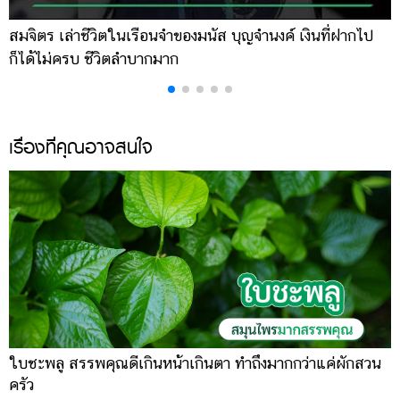
สมจิตร เล่าชีวิตในเรือนจำของมนัส บุญจำนงค์ เงินที่ฝากไป
เ
ก็ได้ไม่ครบ ชีวิตลำบากมาก
จ
เรื่องที่คุณอาจสนใจ
ใบชะพลู สรรพคุณดีเกินหน้าเกินตา ทำถึงมากกว่าแค่ผักสวน
ครัว