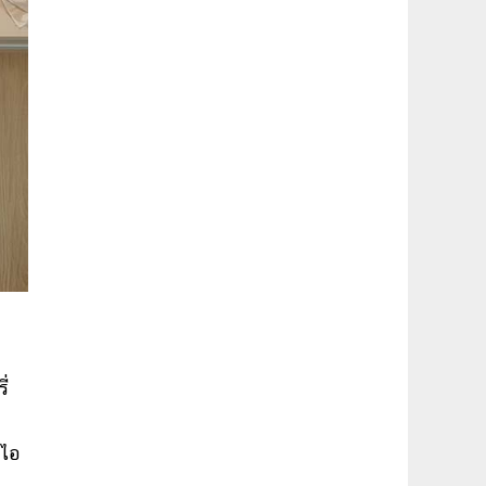
ี่
รไอ