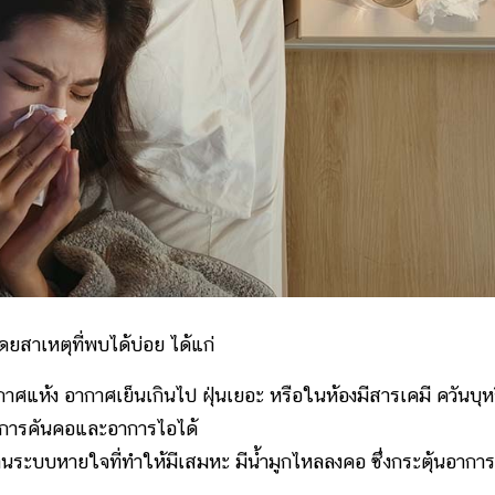
ยสาเหตุที่พบได้บ่อย ได้แก่
าศแห้ง อากาศเย็นเกินไป ฝุ่นเยอะ หรือในห้องมีสารเคมี ควันบุหร
นอาการคันคอและอาการไอได้
นระบบหายใจที่ทำให้มีเสมหะ มีน้ำมูกไหลลงคอ ซึ่งกระตุ้นอากา