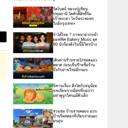
วัดโบสถ์ หลวงปู่เทียน
ปทุมธานี วัดศักดิ์สิทธิ์ริม
เจ้าพระยา ไหว้พระขอพร
ใกล้กรุงเทพฯ
จำได้ไหม ? ภาพหายากหน้า
ออฟฟิศ Bakery Music ยุค
90 นักร้องดังในนี้มีใครบ้าง
เดินผ่านร้านขายไก่ทอดแถว
ตลาด ก่อนเห็นป้ายชื่อร้าน
ถึงกับอ่านใหม่อีกรอบ
นิทานเรื่อง สิงโตกับหนูน้อย
บทเรียนจากอีสปที่บอกว่า
อย่าดูถูกใครแม้ตัวเล็ก
ชวนชม บ้านชายคลอง แบบ
บ้านริมคลองที่เรียบง่ายและ
อบอุ่น