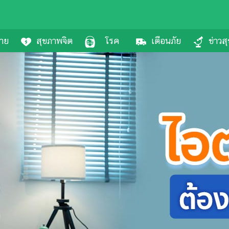
กาย
สุขภาพจิต
โรค
เตือนภัย
ข่าวส